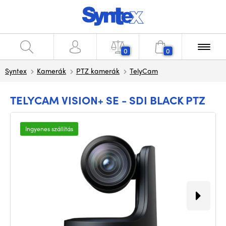
0
0
Syntex
Kamerák
PTZ kamerák
TelyCam
TELYCAM VISION+ SE - SDI BLACK PTZ
Ingyenes szállítás