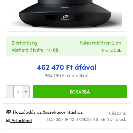
Elérhetőség
Külső raktáron 2 db
Várható átvétel:
11. 08.
Praha 2 db
462 470 Ft áfával
364 150 Ft áfa nélkül
-
+
KOSÁRBA
Hozzáadás az összehasonlításhoz
Cikszám:
TLC-300-IP-12-4K(NDI)-AB-SE-SDI-black
Ártörténet