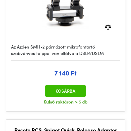
Az Azden SMH-2 párnázott mikrofontartó
szabványos talppal van ellátva a DSLR/DSLM
7 140 Ft
KOSÁRBA
Külső raktáron
> 5 db
Rycote PCS-Spigot Quick-Release Adapter