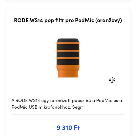
RODE WS14 pop filtr pro PodMic (oranžový)
A RODE WS14 egy formázott popszűrő a PodMic és a
PodMic USB mikrofonokhoz. Segít
9 310 Ft