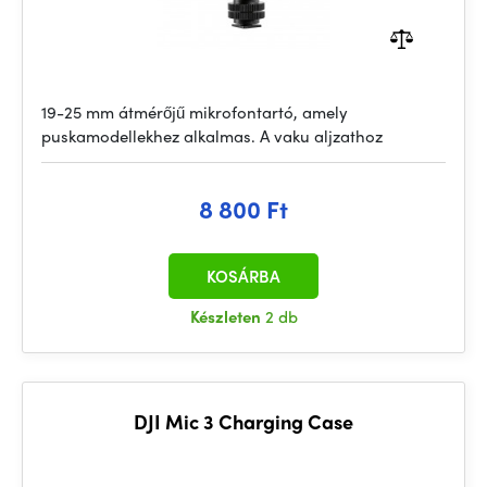
19-25 mm átmérőjű mikrofontartó, amely
puskamodellekhez alkalmas. A vaku aljzathoz
8 800 Ft
KOSÁRBA
Készleten
2 db
DJI Mic 3 Charging Case