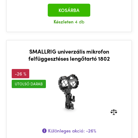
KOSÁRBA
Készleten
4 db
SMALLRIG univerzális mikrofon
felfüggesztéses lengőtartó 1802
-26 %
UTOLSÓ DARAB
Különleges akció:
-26%