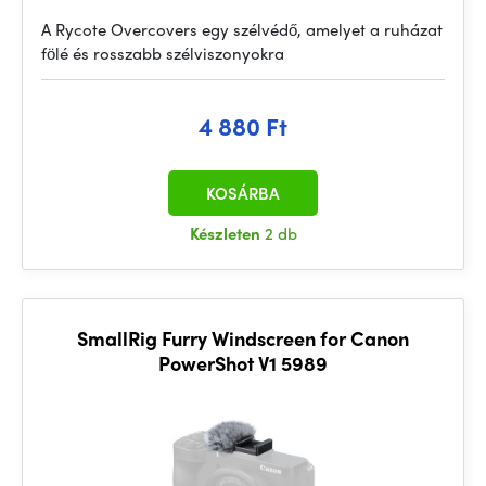
A Rycote Overcovers egy szélvédő, amelyet a ruházat
fölé és rosszabb szélviszonyokra
4 880 Ft
KOSÁRBA
Készleten
2 db
SmallRig Furry Windscreen for Canon
PowerShot V1 5989