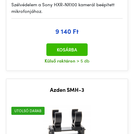
Szélvédelem a Sony HXR-NX100 kamerál beépített
mikrofonjához.
9 140 Ft
KOSÁRBA
Külső raktáron
> 5 db
Azden SMH-3
UTOLSÓ DARAB