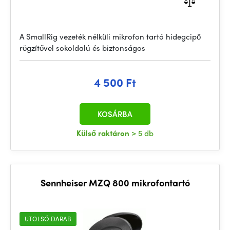
A SmallRig vezeték nélküli mikrofon tartó hidegcipő
rögzítővel sokoldalú és biztonságos
4 500 Ft
KOSÁRBA
Külső raktáron
> 5 db
Sennheiser MZQ 800 mikrofontartó
UTOLSÓ DARAB