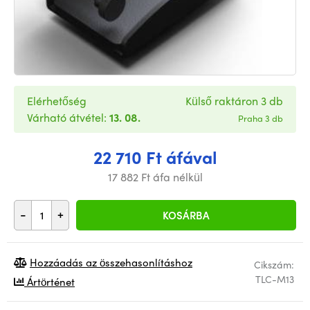
Elérhetőség
Külső raktáron 3 db
Várható átvétel:
13. 08.
Praha 3 db
22 710 Ft áfával
17 882 Ft áfa nélkül
-
+
KOSÁRBA
Hozzáadás az összehasonlításhoz
Cikszám:
TLC-M13
Ártörténet