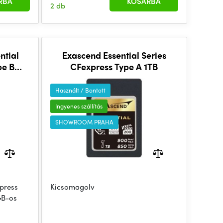
RBA
KOSÁRBA
2 db
ntial
Exascend Essential Series
pe B
CFexpress Type A 1TB
Használt / Bontott
Ingyenes szállítás
SHOWROOM PRAHA
press
Kicsomagolv
GB-os