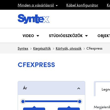
Minden a vásárlásról
Kábel konfigurátor
K
VIDEO
STÚDIÓESZKÖZÖK
OBJEK
Syntex
Kiegészítők
Kártyák, olvasók
CFexpress
CFEXPRESS
Ár
Legn
Megjelenik