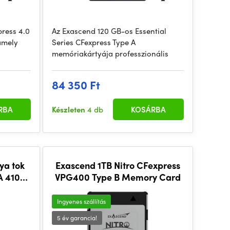
press 4.0
Az Exascend 120 GB-os Essential
amely
Series CFexpress Type A
memóriakártyája professzionális
84 350 Ft
RBA
Készleten
4 db
KOSÁRBA
ya tok
Exascend 1TB Nitro CFexpress
A 4107
VPG400 Type B Memory Card
Ingyenes szállítás
5 év garancia!