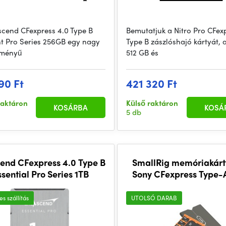
scend CFexpress 4.0 Type B
Bemutatjuk a Nitro Pro CFex
t Pro Series 256GB egy nagy
Type B zászlóshajó kártyát, 
ítményű
512 GB és
90 Ft
421 320 Ft
raktáron
Külső raktáron
KOSÁRBA
KOSÁ
5 db
end CFexpress 4.0 Type B
SmallRig memóriakárt
ssential Pro Series 1TB
Sony CFexpress Type-
számára
s szállítás
UTOLSÓ DARAB