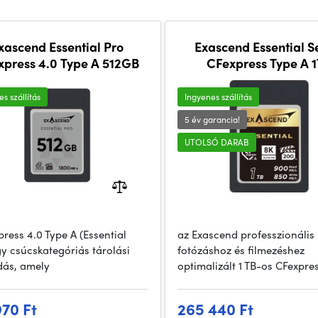
xascend Essential Pro
Exascend Essential S
xpress 4.0 Type A 512GB
CFexpress Type A 
s szállítás
Ingyenes szállítás
5 év garancia!
UTOLSÓ DARAB
ress 4.0 Type A (Essential
az Exascend professzionális
gy csúcskategóriás tárolási
fotózáshoz és filmezéshez
ás, amely
optimalizált 1 TB-os CFexpre
970 Ft
265 440 Ft