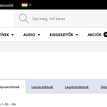
apcsolat
TÍVEK
AUDIO
KIEGESZITŐK
AKCIÓK
épszerűbbek
Legolcsóbbak
Legdrágábbak
Újd
 1-30 - 84