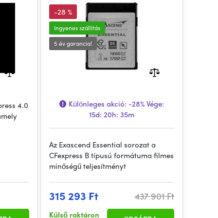
-28 %
Ingyenes szállítás
5 év garancia!
Különleges akció:
-28%
Vége:
press 4.0
15d: 20h: 35m
amely
Az Exascend Essential sorozat a
CFexpress B típusú formátuma filmes
minőségű teljesítményt
315 293 Ft
437 901 Ft
Külső raktáron