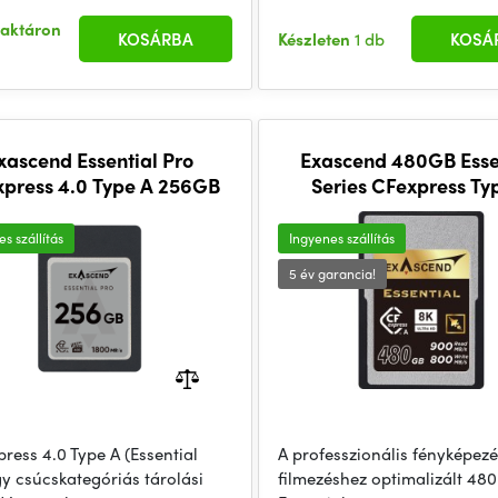
raktáron
KOSÁRBA
Készleten
1 db
KOSÁ
xascend Essential Pro
Exascend 480GB Esse
press 4.0 Type A 256GB
Series CFexpress Ty
Memory Card
s szállítás
Ingyenes szállítás
5 év garancia!
ress 4.0 Type A (Essential
A professzionális fényképez
gy csúcskategóriás tárolási
filmezéshez optimalizált 48