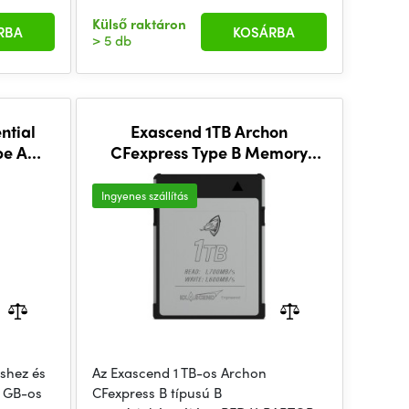
Külső raktáron
RBA
KOSÁRBA
> 5 db
ntial
Exascend 1TB Archon
pe A
CFexpress Type B Memory
Card
Ingyenes szállítás
éshez és
Az Exascend 1 TB-os Archon
0 GB-os
CFexpress B típusú B