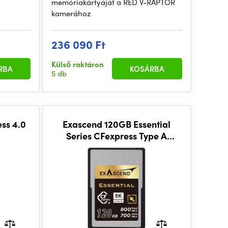
memóriakártyáját a RED V-RAPTOR
kamerához
236 090 Ft
Külső raktáron
RBA
KOSÁRBA
5 db
ss 4.0
Exascend 120GB Essential
Series CFexpress Type A
Memory Card