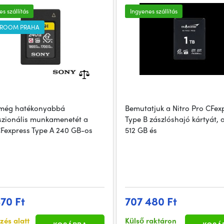
s szállítás
Ingyenes szállítás
ROOM PRAHA
 még hatékonyabbá
Bemutatjuk a Nitro Pro CFex
szionális munkamenetét a
Type B zászlóshajó kártyát, 
Fexpress Type A 240 GB-os
512 GB és
470 Ft
707 480 Ft
zés alatt
Külső raktáron