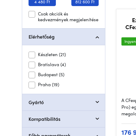
4 480 Ft
812 600 Ft
Csak akciók és
kedvezmények megjelenítése
E
CFe
Elérhetőség
Ingyene
Készleten
(21)
Bratislava
(4)
Budapest
(5)
Praha
(19)
A CFexp
Gyártó
Pro) e
megold
Kompatibilitás
176 
Főbb paraméterek