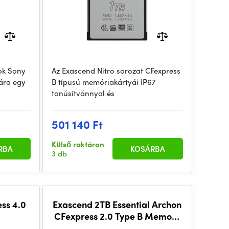
ok Sony
Az Exascend Nitro sorozat CFexpress
ára egy
B típusú memóriakártyái IP67
tanúsítvánnyal és
501 140 Ft
Külső raktáron
RBA
KOSÁRBA
3 db
ss 4.0
Exascend 2TB Essential Archon
CFexpress 2.0 Type B Memory
Card