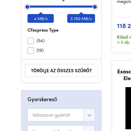
megold
4 MB/s
3 750 MB/s
118 
CFexpress Type
Külső 
(54)
> 5 db
(19)
TÖRÖLJE AZ ÖSSZES SZŰRŐT
Exasc
El
Gyorskereső
Válasszon gyártót