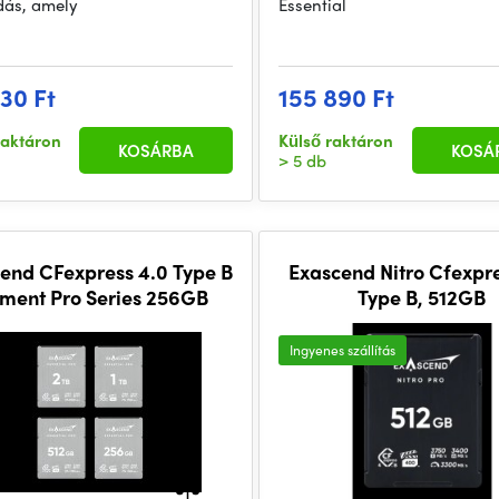
ás, amely
Essential
230 Ft
155 890 Ft
raktáron
Külső raktáron
KOSÁRBA
KOSÁ
> 5 db
end CFexpress 4.0 Type B
Exascend Nitro Cfexpre
ement Pro Series 256GB
Type B, 512GB
Ingyenes szállítás