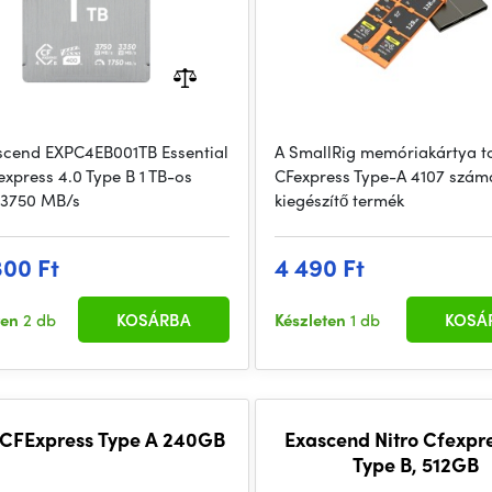
scend EXPC4EB001TB Essential
A SmallRig memóriakártya t
express 4.0 Type B 1 TB-os
CFexpress Type-A 4107 szám
 3750 MB/s
kiegészítő termék
300 Ft
4 490 Ft
ten
2 db
KOSÁRBA
Készleten
1 db
KOSÁ
 CFExpress Type A 240GB
Exascend Nitro Cfexpre
Type B, 512GB