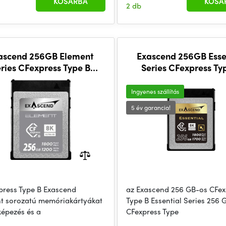
KOSÁRBA
KOSÁ
2 db
ascend 256GB Element
Exascend 256GB Esse
ries CFexpress Type B
Series CFexpress Ty
Memory Card
Memory Card
Ingyenes szállítás
5 év garancia!
press Type B Exascend
az Exascend 256 GB-os CFex
t sorozatú memóriakártyákat
Type B Essential Series 256 
képezés és a
CFexpress Type