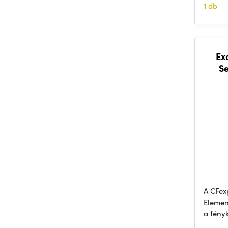
1 db
Ex
Se
A CFex
Elemen
a fény