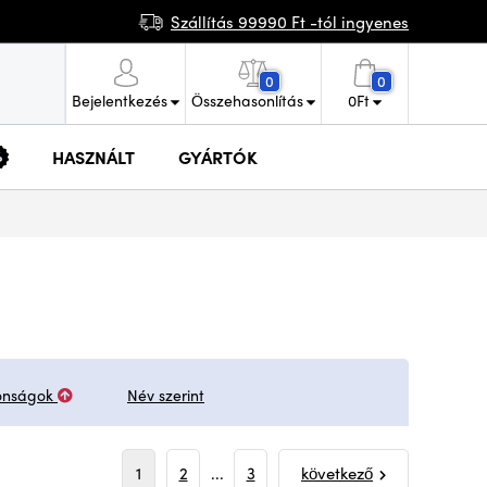
Szállítás 99990 Ft -tól ingyenes
0
0
Bejelentkezés
Összehasonlítás
0
Ft
HASZNÁLT
GYÁRTÓK
onságok
Név szerint
1
2
...
3
következő