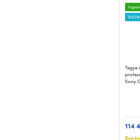
Ingyene
SHOW
Tegye
profes
Sony C
114 
Beérke