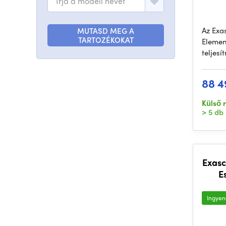
Írja a modell nevét
Az Exa
MUTASD MEG A
TARTOZÉKOKAT
Elemen
teljes
88 4
Külső 
> 5 db
Exasc
E
Ingyene