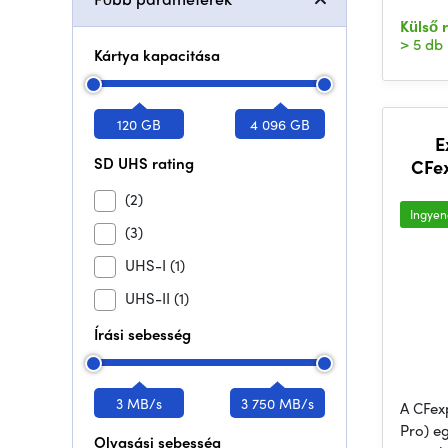
Külső 
> 5 db
Kártya kapacitása
120 GB
4 096 GB
E
SD UHS rating
CFex
(2)
Ingyene
(3)
UHS-I
(1)
UHS-II
(1)
Írási sebesség
3 MB/s
3 750 MB/s
A CFexp
Pro) e
Olvasási sebesség