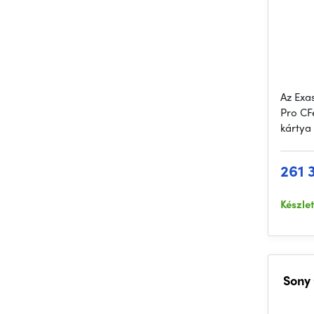
Az Exa
Pro CF
kártya
261 
Készle
Sony