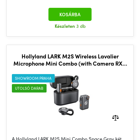
KOSÁRBA
Készleten
3 db
Hollyland LARK M2S Wireless Lavalier
Microphone Mini Combo (with Camera RX +
USB-C RX, Space Gray)
SHOWROOM PRAHA
UTOLSÓ DARAB
A Hollyland LARK M2S Mini Combo Space Gray két