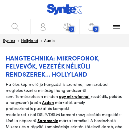
0
0
Syntex
Hollyland
Audio
HANGTECHNIKA: MIKROFONOK,
FELVEVŐK, VEZETÉK NÉLKÜLI
RENDSZEREK... HOLLYLAND
Ha éles kép mellé jó hangzást is szeretne, nem szabad
megfeledkezni a minőségi hangrendszerről
sem.
Természetesen
minden
egy mikrofonnal
kezdődik
, például
a nagyszerű japán
Azden
márkától
,
amely
professzionális
puskát és kompakt
modelleket
kínál
DSLR/DSLM kamerákhoz
; olcsóbb megoldást
kínál a népszerű
Saramonic
márka termékei
.
A
hordozható
Mixerek és a rögzítő kombinációja szintén kötelező darab, ahol