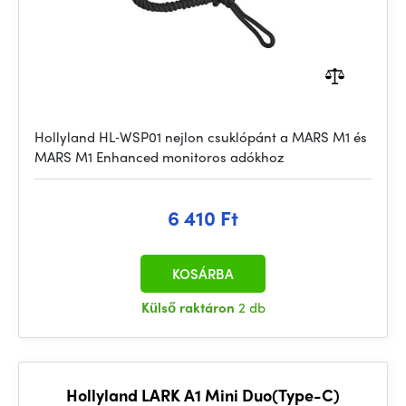
Hollyland HL‑WSP01 nejlon csuklópánt a MARS M1 és
MARS M1 Enhanced monitoros adókhoz
6 410 Ft
KOSÁRBA
Külső raktáron
2 db
Hollyland LARK A1 Mini Duo(Type-C)