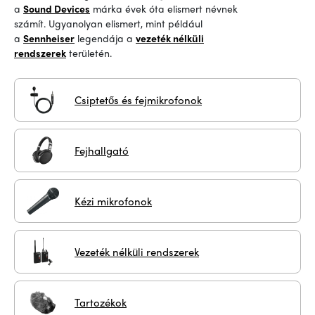
a
Sound Devices
márka
évek óta elismert névnek
számít.
Ugyanolyan elismert, mint
például
a
Sennheiser
legendája
a
vezeték nélküli
rendszerek
területén
.
Csiptetős és fejmikrofonok
Fejhallgató
Kézi mikrofonok
Vezeték nélküli rendszerek
Tartozékok