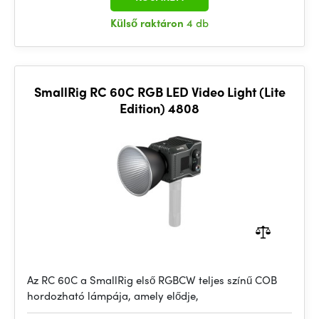
Külső raktáron
4 db
SmallRig RC 60C RGB LED Video Light (Lite
Edition) 4808
Az RC 60C a SmallRig első RGBCW teljes színű COB
hordozható lámpája, amely elődje,