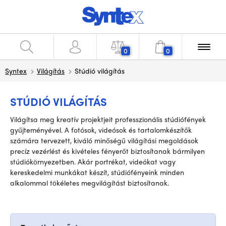
0
0
Syntex
Világítás
Stúdió világítás
STÚDIÓ VILÁGÍTÁS
Világítsa meg kreatív projektjeit professzionális stúdiófények
gyűjteményével. A fotósok, videósok és tartalomkészítők
számára tervezett, kiváló minőségű világítási megoldások
precíz vezérlést és kivételes fényerőt biztosítanak bármilyen
stúdiókörnyezetben. Akár portrékat, videókat vagy
kereskedelmi munkákat készít, stúdiófényeink minden
alkalommal tökéletes megvilágítást biztosítanak.