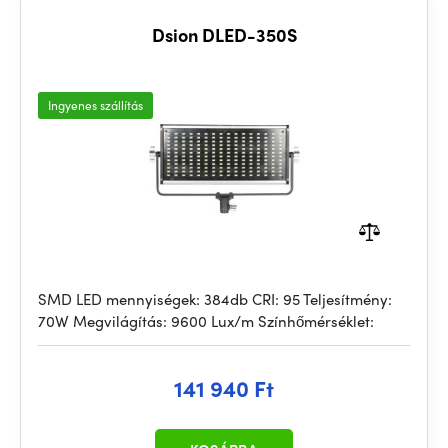
Dsion DLED-350S
Ingyenes szállítás
SMD LED mennyiségek: 384db CRI: 95 Teljesítmény:
70W Megvilágítás: 9600 Lux/m Színhőmérséklet:
141 940 Ft