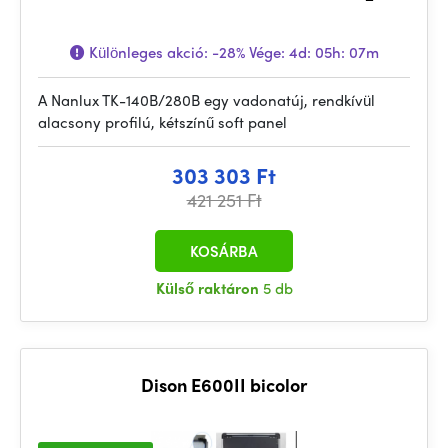
Különleges akció:
-28%
Vége:
4d: 05h: 07m
A Nanlux TK-140B/280B egy vadonatúj, rendkívül
alacsony profilú, kétszínű soft panel
303 303 Ft
421 251 Ft
KOSÁRBA
Külső raktáron
5 db
Dison E600II bicolor