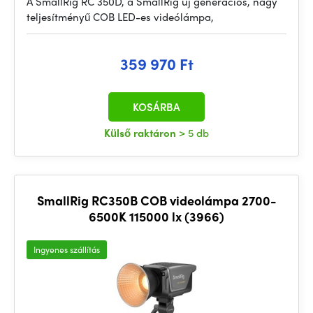
A SmallRig RC 350D, a SmallRig új generációs, nagy
teljesítményű COB LED-es videólámpa,
359 970 Ft
KOSÁRBA
Külső raktáron
> 5 db
SmallRig RC350B COB videolámpa 2700-
6500K 115000 lx (3966)
Ingyenes szállítás