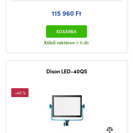
115 960 Ft
KOSÁRBA
Külső raktáron
> 5 db
Dison LED-40QS
-40 %