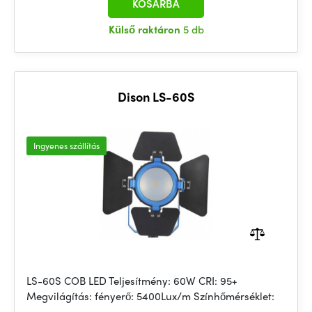
KOSÁRBA
Külső raktáron
5 db
Dison LS-60S
Ingyenes szállítás
LS-60S COB LED Teljesítmény: 60W CRI: 95+
Megvilágítás: fényerő: 5400Lux/m Színhőmérséklet: