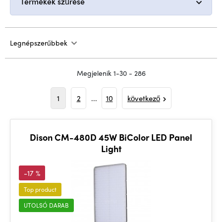
Termékek szűrése
Legnépszerűbbek
Megjelenik 1-30 - 286
1
2
...
10
következő
Dison CM-480D 45W BiColor LED Panel
Light
-17 %
Top product
UTOLSÓ DARAB