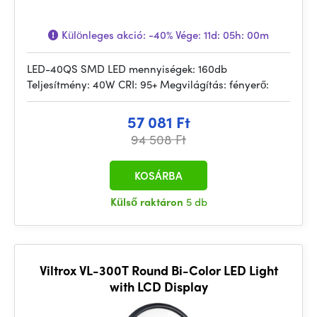
Különleges akció:
-40%
Vége:
11d: 05h: 00m
LED-40QS SMD LED mennyiségek: 160db
Teljesítmény: 40W CRI: 95+ Megvilágítás: fényerő:
57 081 Ft
94 508 Ft
KOSÁRBA
Külső raktáron
5 db
Viltrox VL-300T Round Bi-Color LED Light
with LCD Display