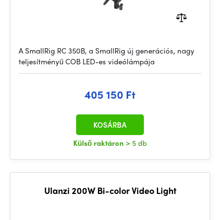
A SmallRig RC 350B, a SmallRig új generációs, nagy
teljesítményű COB LED-es videólámpája
405 150 Ft
KOSÁRBA
Külső raktáron
> 5 db
Ulanzi 200W Bi-color Video Light