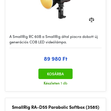
A SmallRig RC 60B a SmallRig által piacra dobott új
generációs COB LED videólámpa.
89 980 Ft
KOSÁRBA
Készleten
1 db
SmallRig RA-D55 Parabolic Softbox (3585)