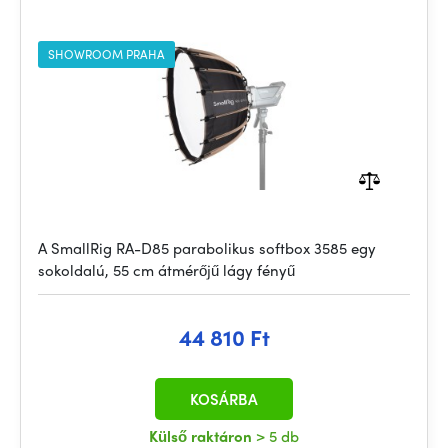
SHOWROOM PRAHA
A SmallRig RA-D85 parabolikus softbox 3585 egy
sokoldalú, 55 cm átmérőjű lágy fényű
44 810 Ft
KOSÁRBA
Külső raktáron
> 5 db