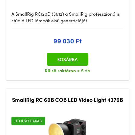
A SmallRig RC120D (3612) a SmallRig professzionális
stúdió LED lámpák első generációját
99 030 Ft
KOSÁRBA
Külső raktáron
> 5 db
SmallRig RC 60B COB LED Video Light 4376B
UTOLSÓ DARAB