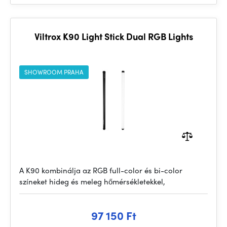
Viltrox K90 Light Stick Dual RGB Lights
SHOWROOM PRAHA
A K90 kombinálja az RGB full-color és bi-color
színeket hideg és meleg hőmérsékletekkel,
97 150 Ft