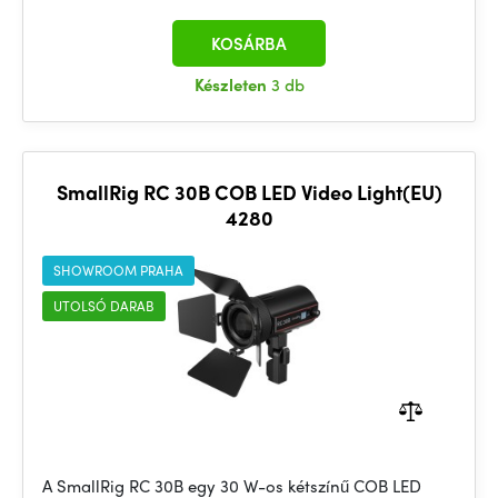
KOSÁRBA
Készleten
3 db
SmallRig RC 30B COB LED Video Light(EU)
4280
SHOWROOM PRAHA
UTOLSÓ DARAB
A SmallRig RC 30B egy 30 W-os kétszínű COB LED