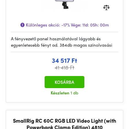
Különleges akció:
-17%
Vége:
11d: 05h: 00m
A fényvezető panel használatával lágyabb és
egyenletesebb fényt ad. 384db magas színolvasási
34 517 Ft
41 418 Ft
KOSÁRBA
Készleten
1 db
SmallRig RC 60C RGB LED Video Light (with
Powerbank Clamp Edition) 4810