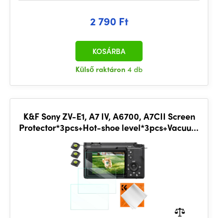
2 790 Ft
KOSÁRBA
Külső raktáron
4 db
K&F Sony ZV-E1, A7 IV, A6700, A7CII Screen
Protector*3pcs+Hot-shoe level*3pcs+Vacuum
Cleaning Cloth