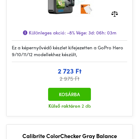
Különleges akció:
-8%
Vége:
3d: 06h: 03m
Ez a képernyővédő készlet kifejezetten a GoPro Hero
9/10/11/12 modellekhez készült,
2 723 Ft
2 975 Ft
KOSÁRBA
Külső raktáron
2 db
Calibrite ColorChecker Gray Balance