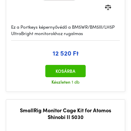
Ez a Portkeys képernyővédő a BM5WR/BM5III/LH5P
UltraBright monitorokhoz rugalmas
12 520 Ft
KOSÁRBA
Készleten
1 db
SmallRig Monitor Cage Kit for Atomos
Shinobi II 5030