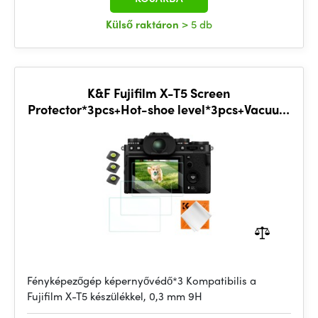
Külső raktáron
> 5 db
K&F Fujifilm X-T5 Screen
Protector*3pcs+Hot-shoe level*3pcs+Vacuum
Cleaning Cloth*1
Fényképezőgép képernyővédő*3 Kompatibilis a
Fujifilm X-T5 készülékkel, 0,3 mm 9H