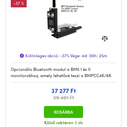
-37 %
Különleges akció:
-37%
Vége:
4d: 06h: 25m
Opcionális Bluetooth modul a BM5 I és II
monitorokhoz, amely lehetővé teszi a BMPCC4K/6K
37 277 Ft
59 491 Ft
KOSÁRBA
Külső raktáron
3 db