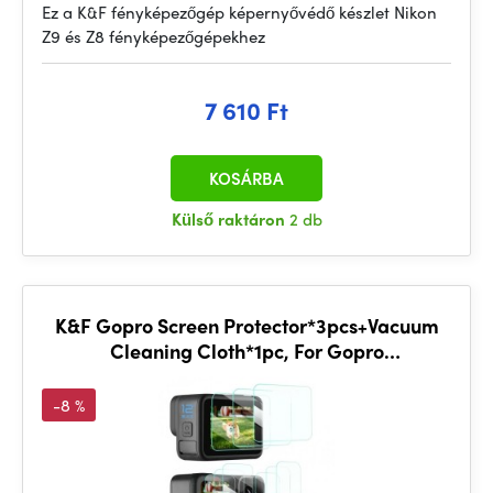
Ez a K&F fényképezőgép képernyővédő készlet Nikon
Z9 és Z8 fényképezőgépekhez
7 610 Ft
KOSÁRBA
Külső raktáron
2 db
K&F Gopro Screen Protector*3pcs+Vacuum
Cleaning Cloth*1pc, For Gopro
Hero9/10/11/12
-8 %