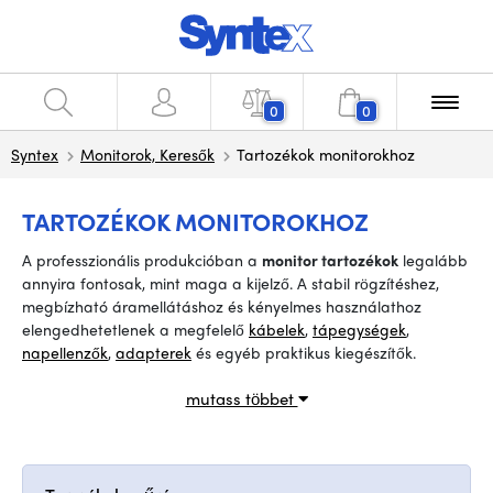
0
0
Syntex
Monitorok, Keresők
Tartozékok monitorokhoz
TARTOZÉKOK MONITOROKHOZ
A professzionális produkcióban a
monitor tartozékok
legalább
annyira fontosak, mint maga a kijelző. A stabil rögzítéshez,
megbízható áramellátáshoz és kényelmes használathoz
elengedhetetlenek a megfelelő
kábelek
,
tápegységek
,
napellenzők
,
adapterek
és egyéb praktikus kiegészítők.
mutass többet