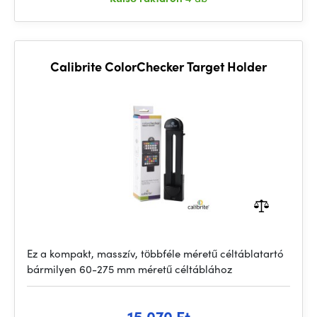
Calibrite ColorChecker Target Holder
Ez a kompakt, masszív, többféle méretű céltáblatartó
bármilyen 60-275 mm méretű céltáblához
15 070 Ft