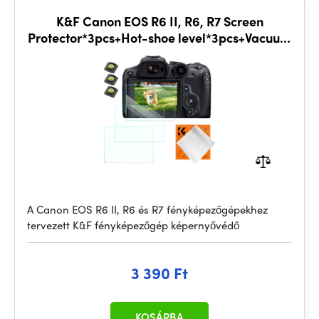
K&F Canon EOS R6 II, R6, R7 Screen
Protector*3pcs+Hot-shoe level*3pcs+Vacuum
Cleaning Cloth*1
A Canon EOS R6 II, R6 és R7 fényképezőgépekhez
tervezett K&F fényképezőgép képernyővédő
3 390 Ft
KOSÁRBA