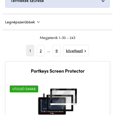
Termékek szűrése
Legnépszerűbbek
Megjelenik 1-30 - 243
1
2
...
9
következő
Portkeys Screen Protector
UTOLSÓ DARAB