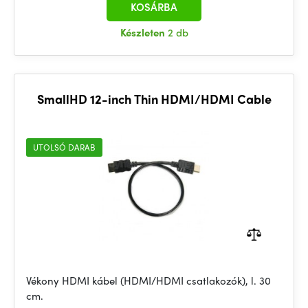
KOSÁRBA
Készleten
2 db
SmallHD 12-inch Thin HDMI/HDMI Cable
UTOLSÓ DARAB
Vékony HDMI kábel (HDMI/HDMI csatlakozók), l. 30
cm.