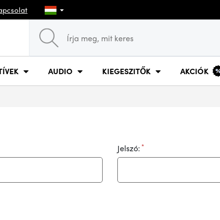
apcsolat
TÍVEK
AUDIO
KIEGESZITŐK
AKCIÓK
*
Jelszó: