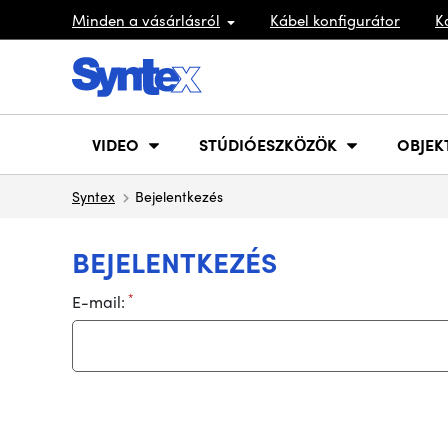
Minden a vásárlásról
Kábel konfigurátor
K
VIDEO
STÚDIÓESZKÖZÖK
OBJEK
Syntex
Bejelentkezés
BEJELENTKEZÉS
*
E-mail: