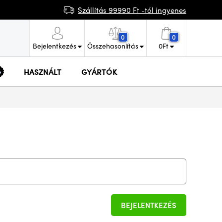
Szállítás 99990 Ft -tól ingyenes
0
0
Bejelentkezés
Összehasonlítás
0
Ft
HASZNÁLT
GYÁRTÓK
BEJELENTKEZÉS