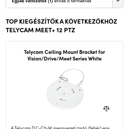
Egyéb változatok (1)
ennek a terméknek
TOP KIEGÉSZÍTŐK A KÖVETKEZŐKHÖZ
TELYCAM MEET+ 12 PTZ
Telycam Ceiling Mount Bracket for
Vision/Drive/Meet Series White
A Telycam TLC-C11-W mennyezeti tartó (fehér) egy