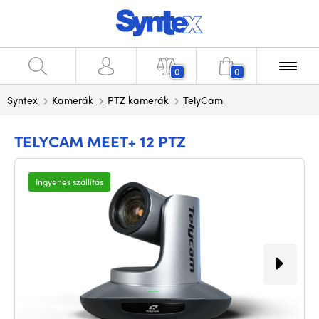
0
0
Syntex
Kamerák
PTZ kamerák
TelyCam
TELYCAM MEET+ 12 PTZ
Ingyenes szállítás