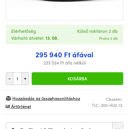
Elérhetőség
Külső raktáron 2 db
Várható átvétel:
13. 08.
Praha 2 db
295 940 Ft áfával
233 024 Ft áfa nélkül
-
+
KOSÁRBA
Hozzáadás az összehasonlításhoz
Cikszám:
TLC-300-HU2-12
Ártörténet