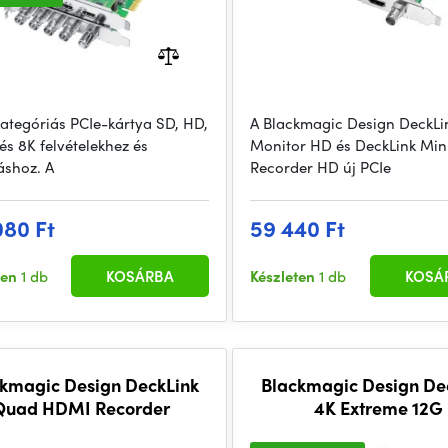
ategóriás PCIe-kártya SD, HD,
A Blackmagic Design DeckLi
és 8K felvételekhez és
Monitor HD és DeckLink Min
áshoz. A
Recorder HD új PCIe
080 Ft
59 440 Ft
ten
1 db
KOSÁRBA
Készleten
1 db
KOSÁ
kmagic Design DeckLink
Blackmagic Design De
Quad HDMI Recorder
4K Extreme 12G