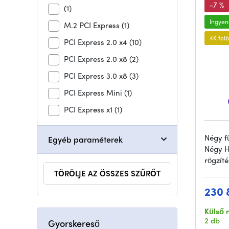
-7 %
(1)
Ingyene
M.2 PCI Express
(1)
4K fel
PCI Express 2.0 x4
(10)
PCI Express 2.0 x8
(2)
PCI Express 3.0 x8
(3)
PCI Express Mini
(1)
PCI Express x1
(1)
Négy f
Egyéb paraméterek
Négy H
rögzít
TÖRÖLJE AZ ÖSSZES SZŰRŐT
230 
Külső 
2 db
Gyorskereső