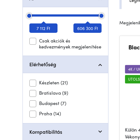
Legn
Megjelenik
7 112 Ft
606 300 Ft
Csak akciók és
kedvezmények megjelenítése
Blac
Elérhetőség
4K / 
UTOLS
Készleten
(21)
Bratislava
(9)
Budapest
(7)
Praha
(14)
Külön 
Kompatibilitás
Vékony