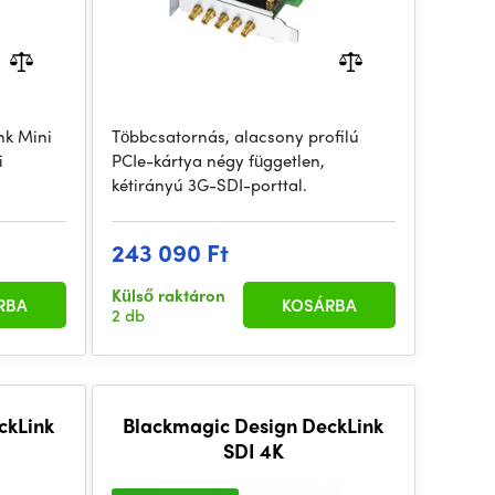
nk Mini
Többcsatornás, alacsony profilú
i
PCIe-kártya négy független,
kétirányú 3G-SDI-porttal.
243 090 Ft
Külső raktáron
RBA
KOSÁRBA
2 db
ckLink
Blackmagic Design DeckLink
SDI 4K