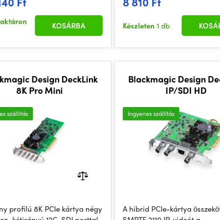
140 Ft
8 810 Ft
raktáron
KOSÁRBA
Készleten
1 db
KOSÁ
kmagic Design DeckLink
Blackmagic Design De
8K Pro Mini
IP/SDI HD
s szállítás
Ingyenes szállítás
ny profilú 8K PCIe kártya négy
A hibrid PCIe-kártya összekö
en, kétirányú 12G-SDI porttal.
SMPTE 2110 IP-videót a