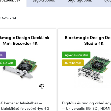
épszerűbbek
Legolcsóbbak
Legdrágábbak
Újd
 1-24 - 24
kmagic Design DeckLink
Blackmagic Design De
Mini Recorder 4K
Studio 4K
UHD
Ingyenes szállítás
Ó DARAB
4K felbontás
4K bemenet felvételhez —
Digitális és analóg videó eg
 kialakítású felvevőkártya 6G-
— Univerzális 6G-SDI, HDMI