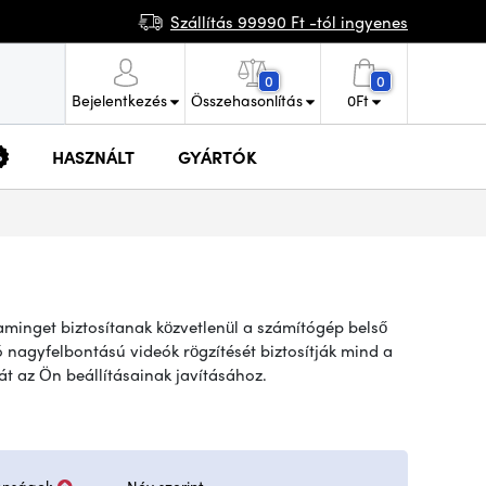
Szállítás 99990 Ft -tól ingyenes
0
0
Bejelentkezés
Összehasonlítás
0
Ft
HASZNÁLT
GYÁRTÓK
eaminget biztosítanak közvetlenül a számítógép belső
ó nagyfelbontású videók rögzítését biztosítják mind a
át az Ön beállításainak javításához.