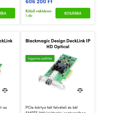
606 200 Ft
Külső raktáron
RBA
KOSÁRBA
1 db
ckLink
Blackmagic Design DeckLink IP
HD Optical
Ingyenes szállítás
ti az
PCIe-kártya két felvételi és két
SMPTE 2110 lejátszási csatornához,