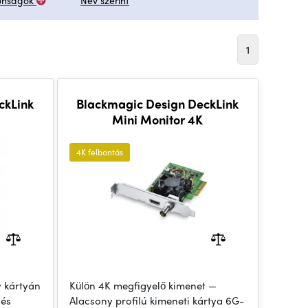
onságok
Név szerint
1
ckLink
Blackmagic Design DeckLink
Mini Monitor 4K
4K felbontás
y kártyán
Külön 4K megfigyelő kimenet —
 és
Alacsony profilú kimeneti kártya 6G-