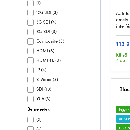
(1)
12G SDI
(3)
Az Int
amely 
3G SDI
(4)
interfé
6G SDI
(3)
Composite
(3)
113 2
HDMI
(3)
Külső 
HDMI 4K
(2)
4 db
IP
(4)
S-Video
(3)
Blac
SDI
(10)
YUV
(3)
Bemenetek
Ingyene
(2)
8K res
UTOLS
(4)