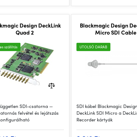
kmagic Design DeckLink
Blackmagic Design De
Quad 2
Micro SDI Cable
s szállítás
UTOLSÓ DARAB
független SDI-csatorna —
SDI kábel Blackmagic Desig
tornás felvétel és lejátszás
DeckLink SDI Micro a DeckL
konfigurálható
Recorder kártyák