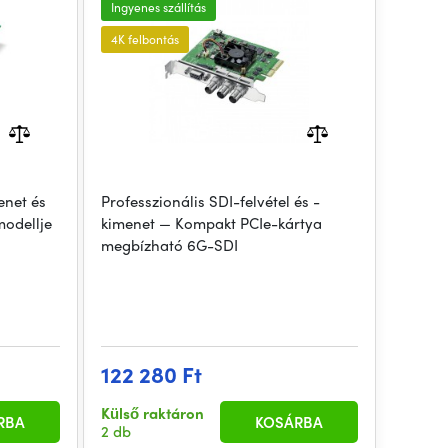
Ingyenes szállítás
4K felbontás
enet és
Professzionális SDI-felvétel és -
modellje
kimenet — Kompakt PCIe-kártya
megbízható 6G-SDI
122 280 Ft
Külső raktáron
RBA
KOSÁRBA
2 db