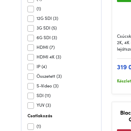
(1)
12G SDI
(3)
3G SDI
(5)
Csúcsk
6G SDI
(3)
2K, 4K 
HDMI
(7)
lejátsz
HDMI 4K
(3)
319 
IP
(4)
Összetett
(3)
Készle
S-Video
(3)
SDI
(11)
YUV
(3)
Blac
Csatlakozás
(1)