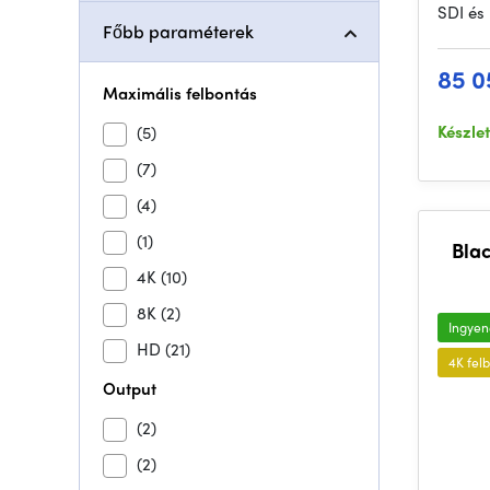
SDI és
Főbb paraméterek
85 0
Maximális felbontás
Készle
(5)
(7)
(4)
(1)
Blac
4K
(10)
8K
(2)
Ingyene
HD
(21)
4K fel
Output
(2)
(2)