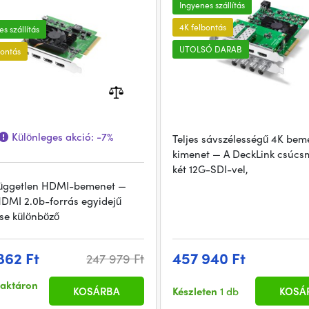
Ingyenes szállítás
4K felbontás
s szállítás
UTOLSÓ DARAB
bontás
Különleges akció:
-7%
Teljes sávszélességű 4K bem
kimenet — A DeckLink csúcs
két 12G-SDI-vel,
üggetlen HDMI-bemenet —
DMI 2.0b-forrás egyidejű
ése különböző
862 Ft
457 940 Ft
247 979 Ft
raktáron
KOSÁRBA
Készleten
1 db
KOSÁ