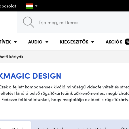
apcsolat
TÍVEK
AUDIO
KIEGESZITŐK
AKCIÓK
hető kártyák
CKMAGIC DESIGN
 Ezek a fejlett komponensek kiváló minőségű videofelvételt és str
leltetést kínáló belső rögzítőkártyáink zökkenőmentes, megbízhat
Fedezze fel kínálatunkat, hogy megtalálja az ideális rögzítőkárty