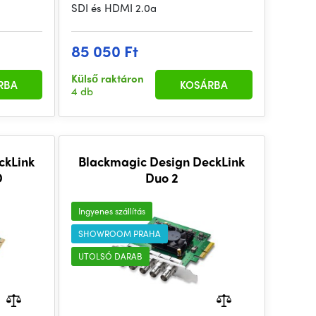
SDI és HDMI 2.0a
85 050 Ft
Külső raktáron
RBA
KOSÁRBA
4 db
ckLink
Blackmagic Design DeckLink
D
Duo 2
Ingyenes szállítás
SHOWROOM PRAHA
UTOLSÓ DARAB