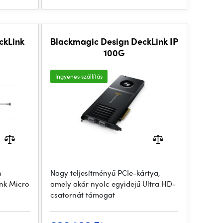
ckLink
Blackmagic Design DeckLink IP
100G
Ingyenes szállítás
n
Nagy teljesítményű PCIe-kártya,
ink Micro
amely akár nyolc egyidejű Ultra HD-
csatornát támogat