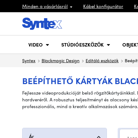
Minden a vásárlásról
Kábel konfigurátor
K
VIDEO
STÚDIÓESZKÖZÖK
OBJEK
Syntex
Blackmagic Design
Editáló eszközök
Beépít
BEÉPÍTHETŐ KÁRTYÁK BLA
Fejlessze videoprodukcióját belső rögzítőkártyáinkkal.
hardveréről. A robusztus teljesítményt és alacsony kés
professzionális, mind a kreatív alkalmazások számára. 
Ár