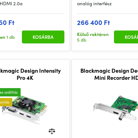
 HDMI 2.0a
analóg interfész
50 Ft
266 400 Ft
Külső raktáron
ten
1 db
KOSÁRBA
KOSÁ
5 db
kmagic Design Intensity
Blackmagic Design De
Pro 4K
Mini Recorder H
s szállítás
bontás