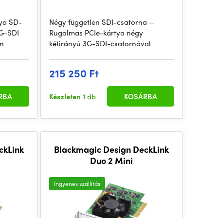
ya SD-
Négy független SDI-csatorna —
3G-SDI
Rugalmas PCIe-kártya négy
on
kétirányú 3G-SDI-csatornával
215 250 Ft
RBA
Készleten
1 db
KOSÁRBA
ckLink
Blackmagic Design DeckLink
Duo 2 Mini
Ingyenes szállítás