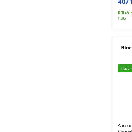
407 
Külső 
1 db
Blac
Ingyene
Alacso
függetl