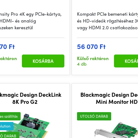
ensity Pro 4K egy PCIe-kártya,
Kompakt PCIe bemeneti kárt
HDMI- és analóg
és HD-videók rögzítéséhez 
szeken keresztül
vagy HDMI 2.0 csatlakozás
70 Ft
56 070 Ft
raktáron
Külső raktáron
KOSÁRBA
KOSÁ
4 db
kmagic Design DeckLink
Blackmagic Design De
8K Pro G2
Mini Monitor HD
s szállítás
UTOLSÓ DARAB
olution
Ó DARAB