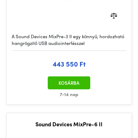
A Sound Devices MixPre-3 II egy könnyű, hordozható
hangrögzítő USB audiointerfésszel
443 550 Ft
KOSÁRBA
7-14 nap
Sound Devices MixPre-6 II