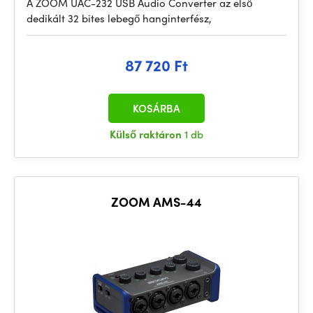
A ZOOM UAC-232 USB Audio Converter az első
dedikált 32 bites lebegő hanginterfész,
87 720 Ft
KOSÁRBA
Külső raktáron
1 db
ZOOM AMS-44