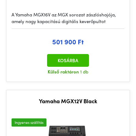
A Yamaha MGX16V az MGX sorozat zászlóshajója,
amely nagy kapacitású digitális keverőpultot
501 900 Ft
KOSÁRBA
Külső raktáron
1 db
Yamaha MGX12V Black
Ingyenes szállítás