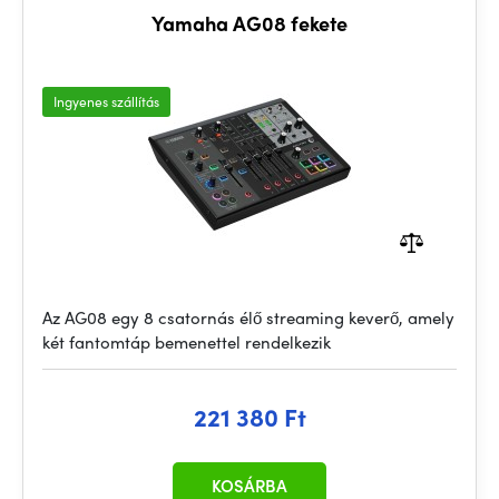
Yamaha AG08 fekete
Ingyenes szállítás
Az AG08 egy 8 csatornás élő streaming keverő, amely
két fantomtáp bemenettel rendelkezik
221 380 Ft
KOSÁRBA