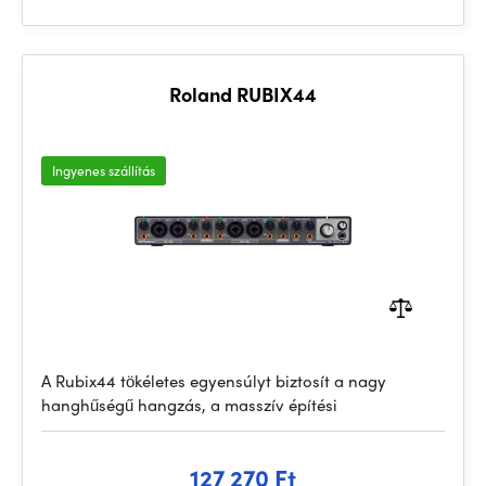
Roland RUBIX44
Ingyenes szállítás
A Rubix44 tökéletes egyensúlyt biztosít a nagy
hanghűségű hangzás, a masszív építési
127 270 Ft