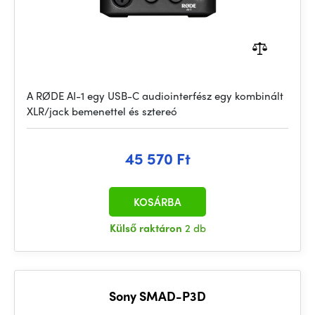
A RØDE AI-1 egy USB-C audiointerfész egy kombinált
XLR/jack bemenettel és sztereó
45 570 Ft
KOSÁRBA
Külső raktáron
2 db
Sony SMAD-P3D