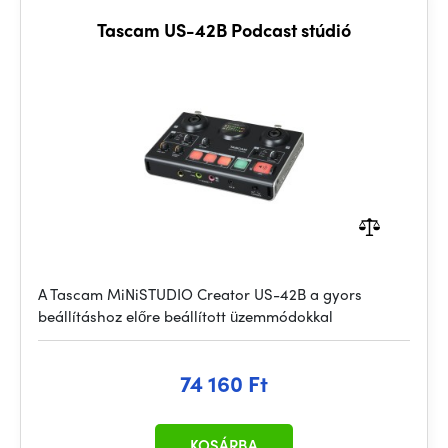
Tascam US-42B Podcast stúdió
A Tascam MiNiSTUDIO Creator US-42B a gyors
beállításhoz előre beállított üzemmódokkal
74 160 Ft
KOSÁRBA