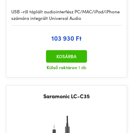
USB -ről táplált audiointerfész PC/MAC/iPad/iPhone
számára integrált Universal Audio
103 930 Ft
KOSÁRBA
Külső raktáron
1 db
Saramonic LC-C35