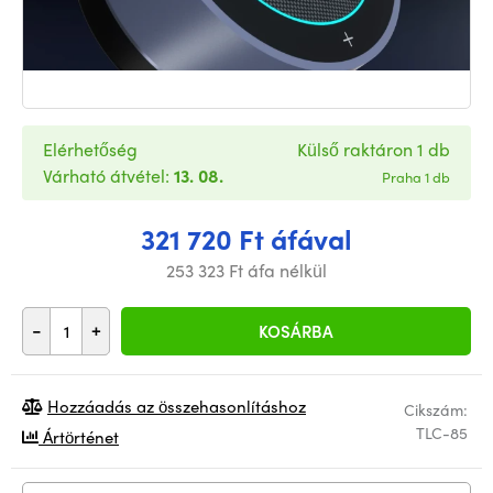
Elérhetőség
Külső raktáron 1 db
Várható átvétel:
13. 08.
Praha 1 db
321 720 Ft áfával
253 323 Ft áfa nélkül
-
+
KOSÁRBA
Hozzáadás az összehasonlításhoz
Cikszám:
TLC-85
Ártörténet