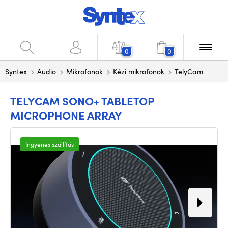
0
0
Syntex
Audio
Mikrofonok
Kézi mikrofonok
TelyCam
TELYCAM SONO+ TABLETOP
MICROPHONE ARRAY
Ingyenes szállítás