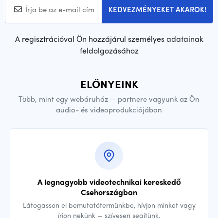
KEDVEZMÉNYEKET AKAROK!
A regisztrációval Ön hozzájárul személyes adatainak
feldolgozásához
ELŐNYEINK
Több, mint egy webáruház — partnere vagyunk az Ön
audio- és videoprodukciójában
A legnagyobb videotechnikai kereskedő
Csehországban
Látogasson el bemutatótermünkbe, hívjon minket vagy
írjon nekünk — szívesen segítünk.