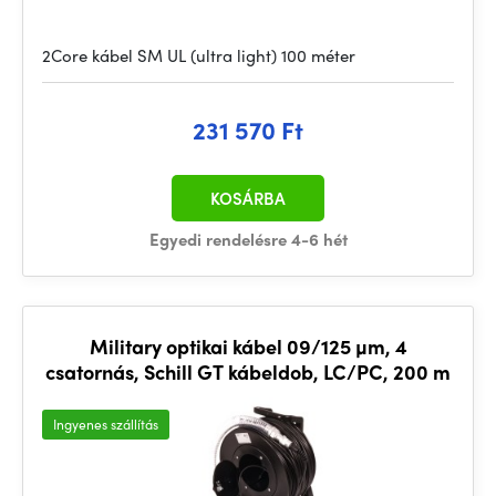
2Core kábel SM UL (ultra light) 100 méter
231 570 Ft
KOSÁRBA
Egyedi rendelésre 4-6 hét
Military optikai kábel 09/125 µm, 4
csatornás, Schill GT kábeldob, LC/PC, 200 m
Ingyenes szállítás