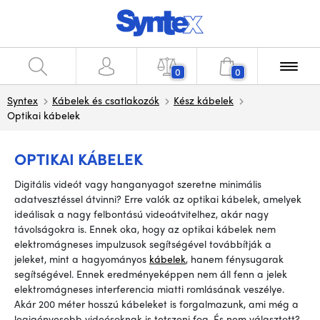
0
0
Syntex
Kábelek és csatlakozók
Kész kábelek
Optikai kábelek
OPTIKAI KÁBELEK
Digitális videót vagy hanganyagot szeretne minimális
adatvesztéssel átvinni? Erre valók az optikai kábelek, amelyek
ideálisak a nagy felbontású videoátvitelhez, akár nagy
távolságokra is. Ennek oka, hogy az optikai kábelek nem
elektromágneses impulzusok segítségével továbbítják a
jeleket, mint a hagyományos
kábelek
, hanem fénysugarak
segítségével. Ennek eredményeképpen nem áll fenn a jelek
elektromágneses interferencia miatti romlásának veszélye.
Akár 200 méter hosszú kábeleket is forgalmazunk, ami még a
legigényesebb videósoknak is tetszeni fog. És nem választott?