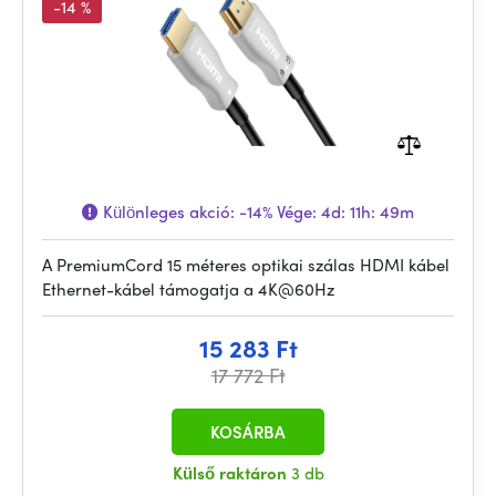
-14 %
Különleges akció:
-14%
Vége:
4d: 11h: 49m
A PremiumCord 15 méteres optikai szálas HDMI kábel
Ethernet-kábel támogatja a 4K@60Hz
15 283 Ft
17 772 Ft
KOSÁRBA
Külső raktáron
3 db