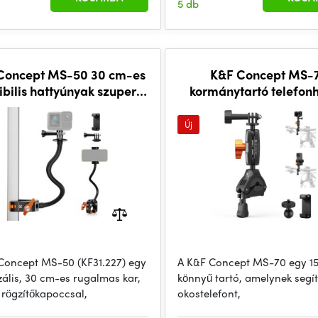
5 db
Concept MS-50 30 cm-es
K&F Concept MS-
xibilis hattyúnyak szuper
kormánytartó telefonh
bilinccsel (KF31.227)
akciókamerához
Új
Concept MS-50 (KF31.227) egy
A K&F Concept MS-70 egy 15
zális, 30 cm-es rugalmas kar,
könnyű tartó, amelynek segí
 rögzítőkapoccsal,
okostelefont,