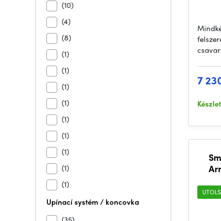
(10)
(4)
Mindké
(8)
felszer
csavar
(1)
(1)
7 23
(1)
(1)
Készle
(1)
(1)
(1)
Sm
(1)
Ar
(1)
UTOLS
Upínací systém / koncovka
(35)