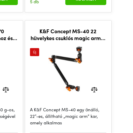
5 db
70
K&F Concept MS-40 22
oz és
hüvelykes csuklós magic arm, 1
kg
Új
0 g-os,
A K&F Concept MS-40 egy önálló,
tségével
22″-es, állítható „magic arm” kar,
amely alkalmas