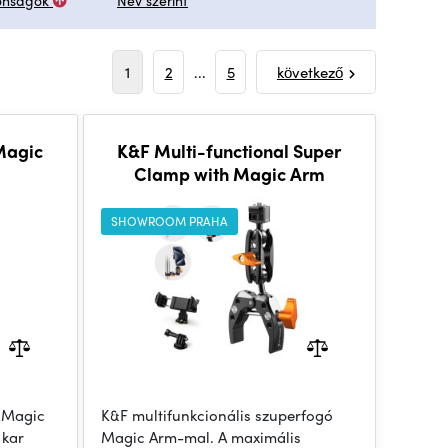
onságok
Név szerint
1
2
...
5
következő
Magic
K&F Multi-functional Super
Clamp with Magic Arm
SHOWROOM PRAHA
s Magic
K&F multifunkcionális szuperfogó
 kar
Magic Arm-mal. A maximális