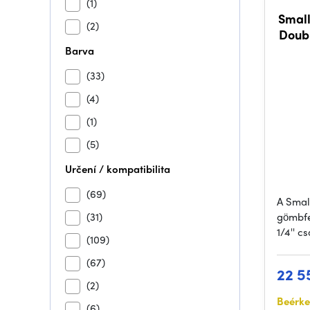
(1)
Small
(2)
Doubl
Barva
(33)
(4)
(1)
(5)
Určení / kompatibilita
(69)
A Smal
(31)
gömbfe
1/4'' c
(109)
(67)
22 5
(2)
Beérke
(6)