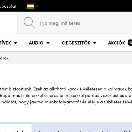
apcsolat
TÍVEK
AUDIO
KIEGESZITŐK
AKCIÓK
karok
tást biztosítunk. Ezek az állítható karok tökéletesen alkalmasak
galmas ízületeikkel és erős bilincseikkel pontos vezérlést és stab
ínálatát, hogy javítsa munkafolyamatát és elérje a tökéletes felvé