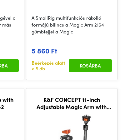
gével a
A SmallRig multifunkciós rákolló
y más
formájú bilincs a Magic Arm 2164
gömbfejjel a Magic
5 860 Ft
Beérkezés alatt
RBA
KOSÁRBA
> 5 db
 with
K&F CONCEPT 11-inch
62
Adjustable Magic Arm with
Super Clamp, 1/4" & 3/8"
Threads, 1/4" Screws for Flas