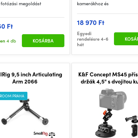
 fotózási megoldást
kamerákhoz és
18 970 Ft
60 Ft
Egyedi
rendelésre 4-6
KOSÁ
ten
4 db
KOSÁRBA
hét
Rig 9,5 inch Articulating
K&F Concept MS45 pří
Arm 2066
držák 4,5" s dvojitou k
hlavou a magic a
ROOM PRAHA