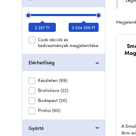
Legn
Megjelenik
2 257 Ft
2 524 200 Ft
Csak akciók és
kedvezmények megjelenítése
Sma
Mag
Elérhetőség
Készleten
(69)
Bratislava
(22)
Budapest
(20)
Praha
(60)
A Smal
Gyártó
Arm wi