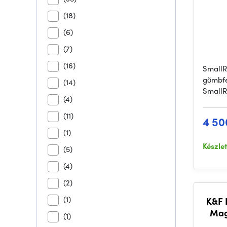
(18)
(6)
(7)
(16)
SmallR
gömbfe
(14)
SmallR
(4)
(11)
4 50
(1)
Készle
(5)
(4)
(2)
(1)
K&F 
Mag
(1)