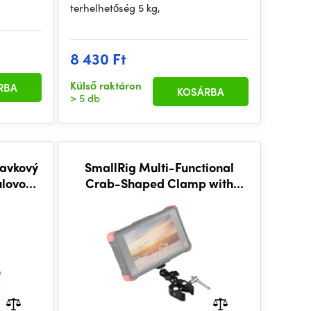
terhelhetőség 5 kg,
8 430 Ft
Külső raktáron
RBA
KOSÁRBA
> 5 db
savkový
SmallRig Multi-Functional
ulovou
Crab-Shaped Clamp with
rm
Ballhead Magic Arm 2164