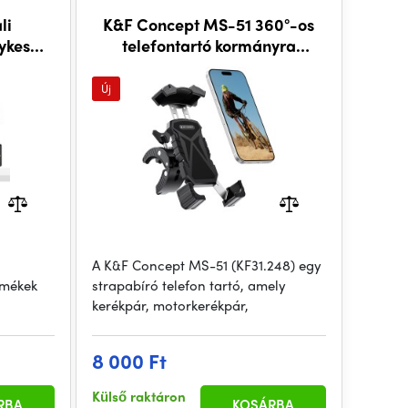
li
K&F Concept MS-51 360°-os
lykes
telefontartó kormányra
(KF31.248)
Új
A K&F Concept MS-51 (KF31.248) egy
rmékek
strapabíró telefon tartó, amely
kerékpár, motorkerékpár,
8 000 Ft
Külső raktáron
RBA
KOSÁRBA