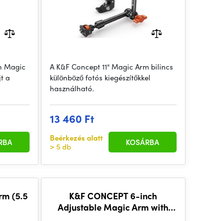
h Magic
A K&F Concept 11" Magic Arm bilincs
t a
különböző fotós kiegészítőkkel
használható.
13 460 Ft
Beérkezés alatt
RBA
KOSÁRBA
> 5 db
rm (5.5
K&F CONCEPT 6-inch
Adjustable Magic Arm with
Super Clamp, 1/4" & 3/8"