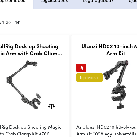
épszerűbbek
Legolcsóbbak
Legdrágábbak
Újd
 1-30 - 141
llRig Desktop Shooting
Ulanzi HD02 10-inch 
ic Arm with Crab Clamp
Arm Kit
Kit 4766
Új
Top product
lRig Desktop Shooting Magic
Az Ulanzi HD02 10 hüvelyke
th Crab Clamp Kit 4766
Arm Kit T098 egy univerzális