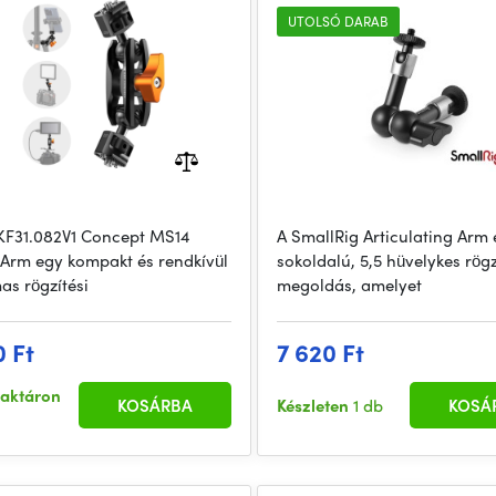
UTOLSÓ DARAB
KF31.082V1 Concept MS14
A SmallRig Articulating Arm
Arm egy kompakt és rendkívül
sokoldalú, 5,5 hüvelykes rögz
as rögzítési
megoldás, amelyet
0 Ft
7 620 Ft
raktáron
KOSÁRBA
Készleten
1 db
KOSÁ