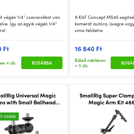
t végén 1/4'' csavarokkal van
A K&F Concept MS45 segítsé
elve. Így az egyik végén 1/4''
kamerát autóra, üvegre vag
ral
sima felületre
0 Ft
16 840 Ft
Külső raktáron
ten
4 db
KOSÁRBA
KOSÁ
> 5 db
allRig Universal Magic
SmallRig Super Clamp
ms with Small Ballhead
Magic Arm Kit 48
(2pcs Pack) 2158
Ó DARAB