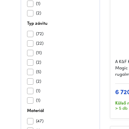
(1)
(2)
Typ závitu
(72)
(22)
(11)
A K&F 
(2)
Magic 
(5)
rugalm
(2)
6 72
(1)
(1)
Külső 
> 5 db
Materiál
(47)