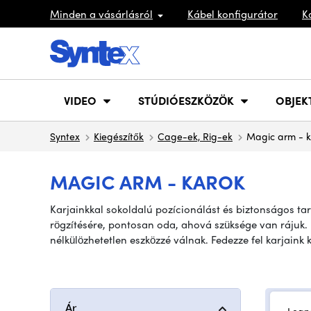
Minden a vásárlásról
Kábel konfigurátor
K
VIDEO
STÚDIÓESZKÖZÖK
OBJEK
Syntex
Kiegészítők
Cage-ek, Rig-ek
Magic arm - 
MAGIC ARM - KAROK
Karjainkkal sokoldalú pozícionálást és biztonságos tar
rögzítésére, pontosan oda, ahová szüksége van rájuk. Ru
nélkülözhetetlen eszközzé válnak. Fedezze fel karjaink k
Ár