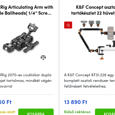
Rig Articulating Arm with
K&F Concept aszta
e Ballheads( 1/4’’ Screw)
tartókészlet 22 hüve
2070B
magic armmal
Új
lRig 2070-es csuklókar dupla
A K&F Concept KF31.226 egy
jet tartalmaz, mindkét végén
komplett asztali rendszer te
savarral
felülnézeti felvételeihez,
50 Ft
13 890 Ft
zés alatt
Külső raktáron
KOSÁRBA
KOSÁ