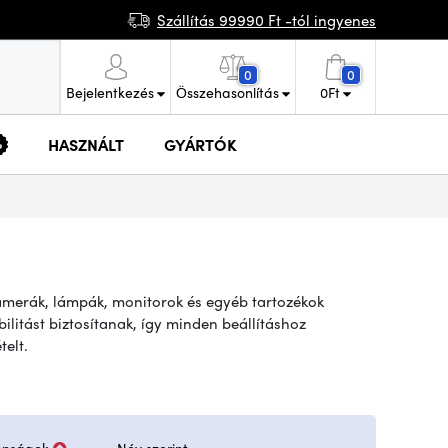
Szállítás 99990 Ft -tól ingyenes
0
0
Bejelentkezés
Összehasonlítás
0
Ft
HASZNÁLT
GYÁRTÓK
 kamerák, lámpák, monitorok és egyéb tartozékok
ilitást biztosítanak, így minden beállításhoz
telt.