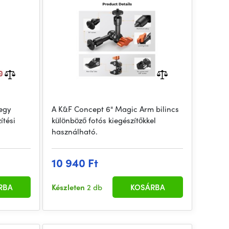
Threads, 1/4" Screws for Flash
 egy
A K&F Concept 6" Magic Arm bilincs
ítési
különböző fotós kiegészítőkkel
használható.
10 940 Ft
RBA
Készleten
2 db
KOSÁRBA