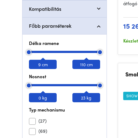
átfogó
Kompatibilitás
15 2
Főbb paraméterek
Készle
Délka ramene
9 cm
110 cm
Small
Nosnost
SHOW
0 kg
23 kg
Typ mechanismu
(27)
(69)