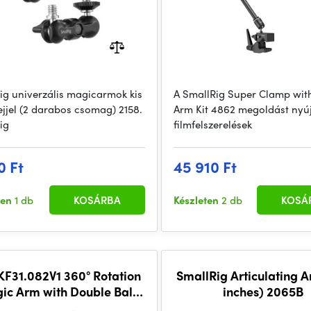
ig univerzális magicarmok kis
A SmallRig Super Clamp wit
jjel (2 darabos csomag) 2158.
Arm Kit 4862 megoldást nyúj
ig
filmfelszerelések
0 Ft
45 910 Ft
ten
1 db
KOSÁRBA
Készleten
2 db
KOSÁ
KF31.082V1 360° Rotation
SmallRig Articulating A
ic Arm with Double Ball
inches) 2065B
Heads