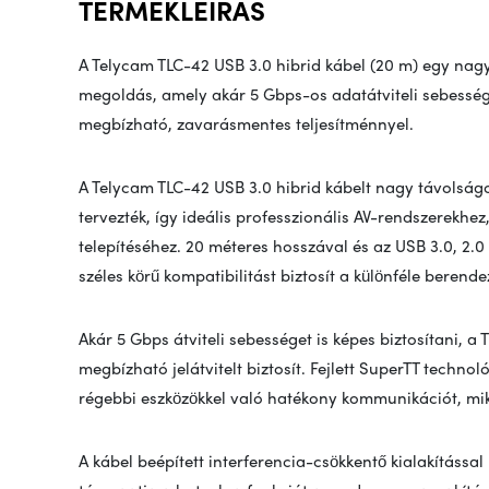
TERMÉKLEÍRÁS
A
Telycam
TLC-42 USB 3.0 hibrid kábel (20 m) egy nagy
megoldás, amely akár 5 Gbps-os adatátviteli sebesség
megbízható, zavarásmentes teljesítménnyel.
A
Telycam
TLC-42 USB 3.0 hibrid kábelt nagy távolságo
tervezték, így ideális professzionális AV-rendszerekh
telepítéséhez. 20 méteres hosszával és az USB 3.0, 2.0
széles körű kompatibilitást biztosít a különféle berende
Akár 5 Gbps átviteli sebességet is képes biztosítani, 
megbízható jelátvitelt biztosít. Fejlett SuperTT technol
régebbi eszközökkel való hatékony kommunikációt, mikö
A kábel beépített interferencia-csökkentő kialakítással 