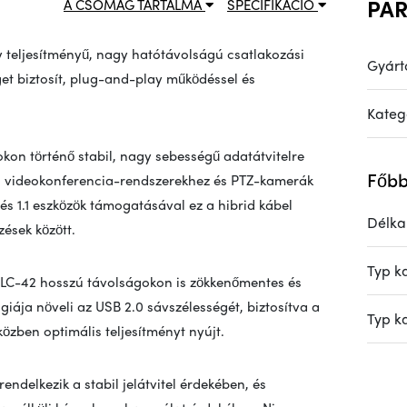
PA
A CSOMAG TARTALMA
SPECIFIKÁCIÓ
 teljesítményű, nagy hatótávolságú csatlakozási
Gyárt
et biztosít, plug-and-play működéssel és
Kateg
kon történő stabil, nagy sebességű adatátvitelre
Főbb
ez, videokonferencia-rendszerekhez és PTZ-kamerák
 és 1.1 eszközök támogatásával ez a hibrid kábel
Délka
zések között.
Typ k
a TLC-42 hosszú távolságokon is zökkenőmentes és
ógiája növeli az USB 2.0 sávszélességét, biztosítva a
Typ k
zben optimális teljesítményt nyújt.
rendelkezik a stabil jelátvitel érdekében, és