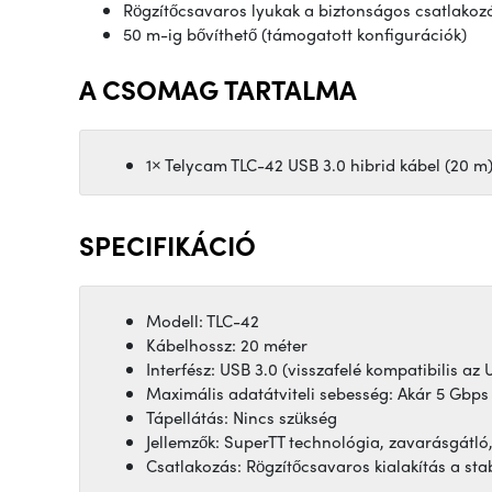
Rögzítőcsavaros lyukak a biztonságos csatlakoz
50 m-ig bővíthető (támogatott konfigurációk)
A CSOMAG TARTALMA
1× Telycam TLC-42 USB 3.0 hibrid kábel (20 m
SPECIFIKÁCIÓ
Modell: TLC-42
Kábelhossz: 20 méter
Interfész: USB 3.0 (visszafelé kompatibilis az U
Maximális adatátviteli sebesség: Akár 5 Gbps
Tápellátás: Nincs szükség
Jellemzők: SuperTT technológia, zavarásgátl
Csatlakozás: Rögzítőcsavaros kialakítás a sta