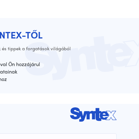
YNTEX-TŐL
 és tippek a forgatások világából
óval Ön hozzájárul
atainak
hoz