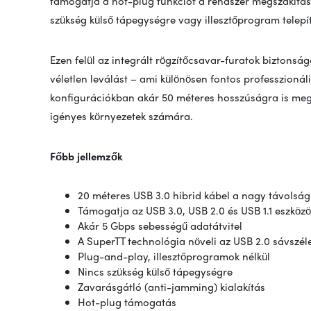
támogatja a hot-plug funkciót a rendszer megszakítás
szükség külső tápegységre vagy illesztőprogram telepít
Ezen felül az integrált rögzítőcsavar-furatok biztons
véletlen leválást – ami különösen fontos professzionál
konfigurációkban akár 50 méteres hosszúságra is m
igényes környezetek számára.
Főbb jellemzők
20 méteres USB 3.0 hibrid kábel a nagy távolsá
Támogatja az USB 3.0, USB 2.0 és USB 1.1 eszközö
Akár 5 Gbps sebességű adatátvitel
A SuperTT technológia növeli az USB 2.0 sávszél
Plug-and-play, illesztőprogramok nélkül
Nincs szükség külső tápegységre
Zavarásgátló (anti-jamming) kialakítás
Hot-plug támogatás