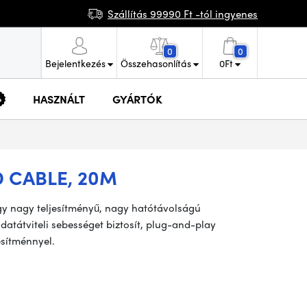
Szállítás 99990 Ft -tól ingyenes
0
0
Bejelentkezés
Összehasonlítás
0
Ft
HASZNÁLT
GYÁRTÓK
 CABLE, 20M
gy nagy teljesítményű, nagy hatótávolságú
atátviteli sebességet biztosít, plug-and-play
sítménnyel.