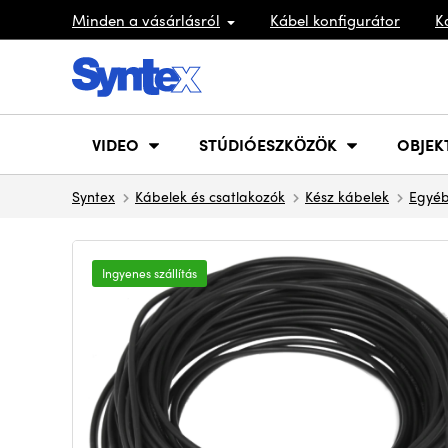
Minden a vásárlásról
Kábel konfigurátor
K
VIDEO
STÚDIÓESZKÖZÖK
OBJEK
Syntex
Kábelek és csatlakozók
Kész kábelek
Egyéb
Ingyenes szállítás