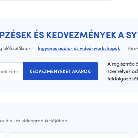
ÉPZÉSEK ÉS KEDVEZMÉNYEK A S
g előfizetőknek
·
Ingyenes audio- és videó-workshopok
·
Hírek
A regisztráci
személyes ad
KEDVEZMÉNYEKET AKAROK!
feldolgozásá
audio- és videoprodukciójában