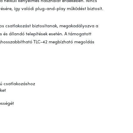
a nélküli kényelmes használat érdekében. Nincs
ésére, így valódi plug-and-play működést biztosít.
ágos csatlakozást biztosítanak, megakadályozva a
is és állandó telepítések esetén. A támogatott
eghosszabbítható TLC-42 megbízható megoldás
gú csatlakozáshoz
ket
ességét