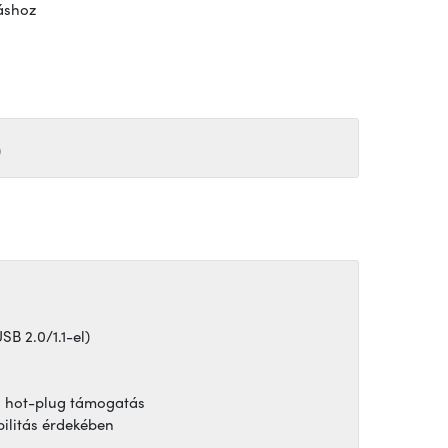
áshoz
)
SB 2.0/1.1-el)
ó, hot-plug támogatás
bilitás érdekében