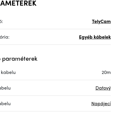
RAMÉTEREK
ó:
TelyCam
ória:
Egyéb kábelek
 paraméterek
 kabelu
20m
abelu
Datový
abelu
Napájecí