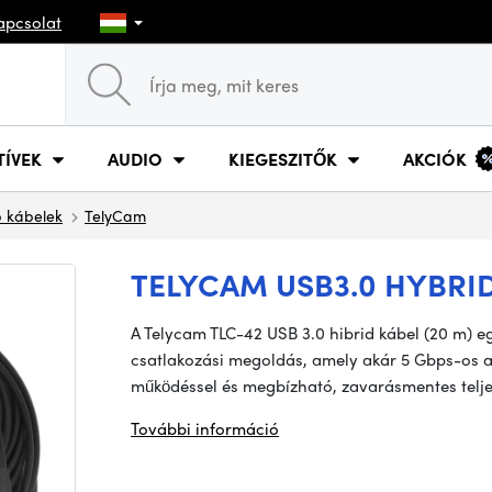
apcsolat
TÍVEK
AUDIO
KIEGESZITŐK
AKCIÓK
 kábelek
TelyCam
TELYCAM USB3.0 HYBRID
A
Telycam
TLC-42 USB 3.0 hibrid kábel (20 m) e
csatlakozási megoldás, amely akár 5 Gbps-os ad
működéssel és megbízható, zavarásmentes telje
További információ