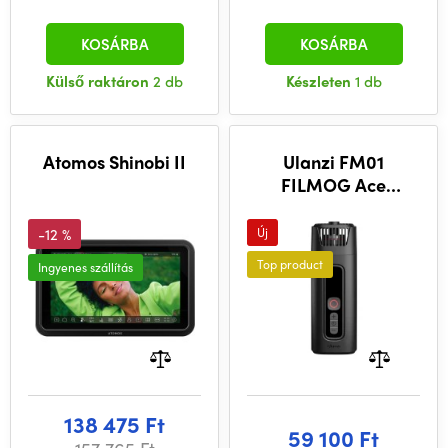
KOSÁRBA
KOSÁRBA
Külső raktáron
2 db
Készleten
1 db
Atomos Shinobi II
Ulanzi FM01
FILMOG Ace
Portable Fog
Machine
-12 %
Új
Top product
Ingyenes szállítás
138 475 Ft
59 100 Ft