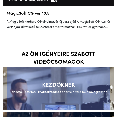
MagicSoft CG ver 10.5
A MagicSoft kiadta a CG alkalmazás új verzióját! A MagicSoft CG 10.5-ös
verziójaa következő fejlesztéseket tartalmazza: Frissített és gyorsabb…
AZ ÖN IGÉNYEIRE SZABOTT
VIDEÓCSOMAGOK
KEZDŐKNEK
Tanácsok a termék
kiválasztásához
és a vele való munkavégzéshez