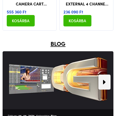
CAMERA CART
EXTERNAL 4 CHANNEL
(ALUMINUM) - GRAY
4K HDMI CAPTURE BOX
555 360 Ft
236 090 Ft
KOSÁRBA
KOSÁRBA
BLOG
Dátum:
06. 08. 2026
, Kategória:
Blog