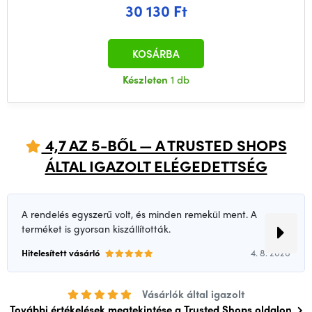
30 130 Ft
KOSÁRBA
Készleten
1 db
4,7 AZ 5-BŐL — A TRUSTED SHOPS
ÁLTAL IGAZOLT ELÉGEDETTSÉG
A rendelés egyszerű volt, és minden remekül ment. A
terméket is gyorsan kiszállították.
Hitelesített vásárló
4. 8. 2026
Vásárlók által igazolt
További értékelések megtekintése a Trusted Shops oldalon