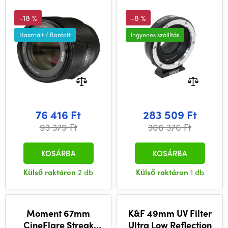
Booster
-18 %
-8 %
Használt / Bontott
Ingyenes szállítás
76 416 Ft
283 509 Ft
93 379 Ft
308 376 Ft
KOSÁRBA
KOSÁRBA
Külső raktáron
2 db
Külső raktáron
1 db
Moment 67mm
K&F 49mm UV Filter
CineFlare Streak
Ultra Low Reflection