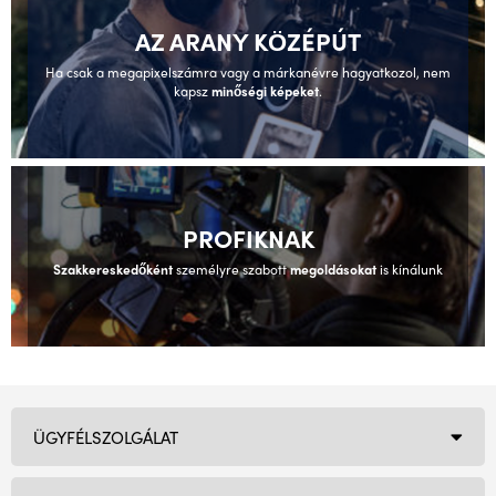
AZ ARANY KÖZÉPÚT
Ha csak a megapixelszámra vagy a márkanévre hagyatkozol, nem
kapsz
minőségi képeket
.
PROFIKNAK
Szakkereskedőként
személyre szabott
megoldásokat
is kínálunk
ÜGYFÉLSZOLGÁLAT