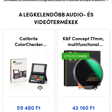
A LEGKELENDŐBB AUDIO- ÉS
VIDEÓTERMÉKEK
Calibrite
K&F Concept 77mm,
ColorChecker
multifunctional
Passport Video 2
adjustable black
mist1/4&ND2~32,
UTOLSÓ DARAB
HD
59 480 Ft
42 160 Ft