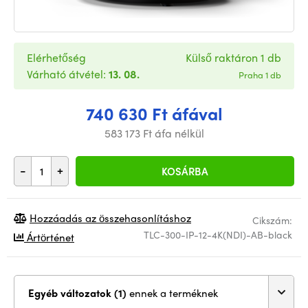
Elérhetőség
Külső raktáron 1 db
Várható átvétel:
13. 08.
Praha 1 db
740 630 Ft áfával
583 173 Ft áfa nélkül
-
+
KOSÁRBA
Hozzáadás az összehasonlításhoz
Cikszám:
TLC-300-IP-12-4K(NDI)-AB-black
Ártörténet
Egyéb változatok (1)
ennek a terméknek