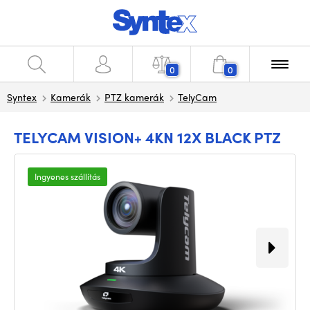
0
0
Syntex
Kamerák
PTZ kamerák
TelyCam
TELYCAM VISION+ 4KN 12X BLACK PTZ
Ingyenes szállítás