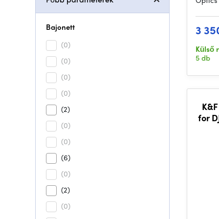
Optics
Bajonett
3 35
(0)
Külső 
5 db
(0)
(0)
(0)
K&F 
(2)
for D
(0)
(0)
(6)
(0)
(2)
(0)