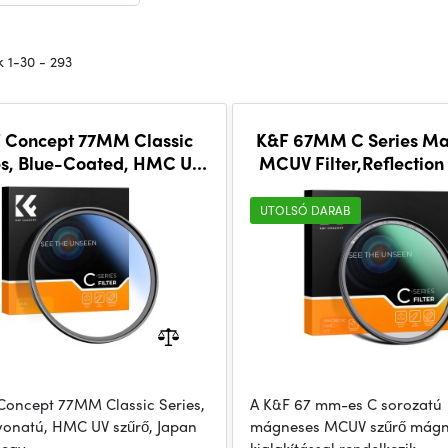
 1-30 - 293
 Concept 77MM Classic
K&F 67MM C Series Ma
es, Blue-Coated, HMC UV
MCUV Filter,Reflection
Filter, Japan Optics
Film
UTOLSÓ DARAB
Concept 77MM Classic Series,
A K&F 67 mm-es C sorozatú
vonatú, HMC UV szűrő, Japan
mágneses MCUV szűrő mágn