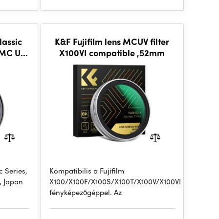
assic
K&F Fujifilm lens MCUV filter
HMC UV
X100VI compatible ,52mm
cs
 Series,
Kompatibilis a Fujifilm
, Japan
X100/X100F/X100S/X100T/X100V/X100VI
fényképezőgéppel. Az