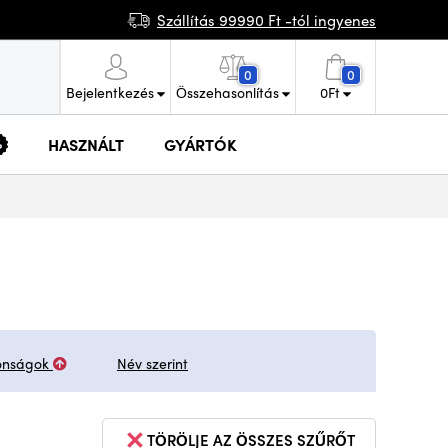
Szállítás 99990 Ft -tól ingyenes
0
0
Bejelentkezés
Összehasonlítás
0
Ft
HASZNÁLT
GYÁRTÓK
onságok
Név szerint
TÖRÖLJE AZ ÖSSZES SZŰRŐT