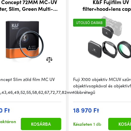
 Concept 72MM MC-UV
K&F Fujifilm UV
lter, Slim, Green Multi-
filter+hood+lens cap
oated, German Optics
suitable for Fuji X10
UTOLSÓ DARAB
ncept Slim zöld film MC UV
Fuji X100 objektív MCUV szűr
objektívsapkával és objektívf
5,43,46,49,52,55,58,62,67,72,77,82mm
többrétegű
0 Ft
18 970 Ft
raktáron
KOSÁRBA
Készleten
1 db
KOSÁ