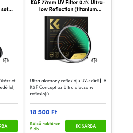
K&F 77mm UV Filter 0.1% Ultra-
 set
low Reflection (titanium
0/FX
coating ) with 28 Multi-Layer
Coatings Nano-X Series
őkészlet
Ultra alacsony reflexiójú UV-szűrő】A
edéllel,
K&F Concept az Ultra alacsony
reflexiójú
18 500 Ft
Külső raktáron
RBA
KOSÁRBA
5 db