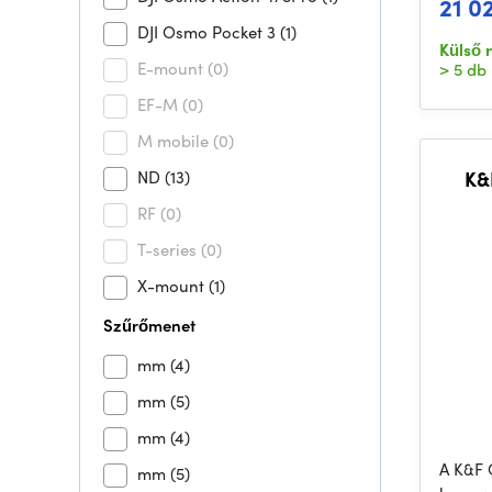
21 0
DJI Osmo Pocket 3
(1)
Külső 
E-mount
(0)
> 5 db
EF-M
(0)
M mobile
(0)
ND
(13)
K&
RF
(0)
T-series
(0)
X-mount
(1)
Szűrőmenet
mm
(4)
mm
(5)
mm
(4)
A K&F 
mm
(5)