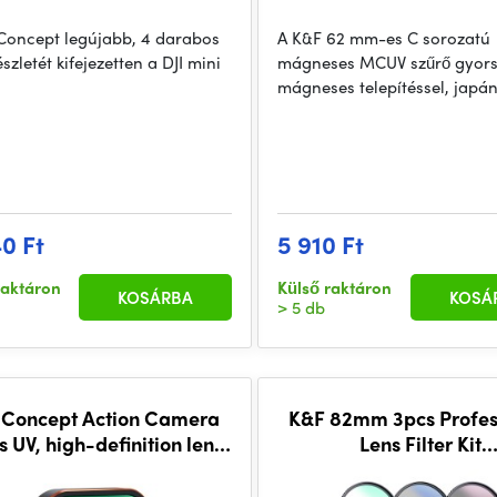
Concept legújabb, 4 darabos
A K&F 62 mm-es C sorozatú
szletét kifejezetten a DJI mini
mágneses MCUV szűrő gyor
mágneses telepítéssel, japá
40 Ft
5 910 Ft
raktáron
Külső raktáron
KOSÁRBA
KOSÁ
> 5 db
 Concept Action Camera
K&F 82mm 3pcs Profes
rs UV, high-definition lens,
Lens Filter Kit
i-reflection green film,
(MCUV/CPL/ND4) + Fi
waterproof
Pouch+3pcs*Cleaning 