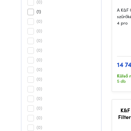
(0)
A K&F 
(1)
szűrőké
(0)
4 pro
(0)
(0)
(0)
(0)
14 7
(0)
Külső 
(0)
5 db
(0)
(0)
(0)
K&F
Filte
(0)
ant
(0)