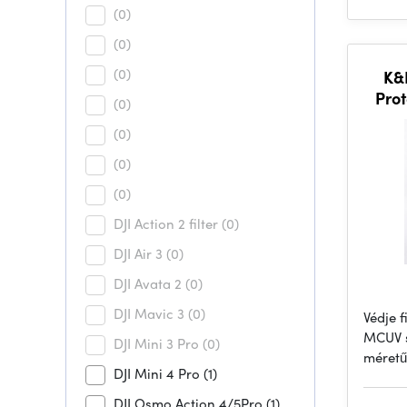
(0)
(0)
(0)
K&F
Prot
(0)
wit
(0)
(0)
(0)
DJI Action 2 filter
(0)
DJI Air 3
(0)
DJI Avata 2
(0)
DJI Mavic 3
(0)
Védje f
MCUV s
DJI Mini 3 Pro
(0)
méretű
DJI Mini 4 Pro
(1)
DJI Osmo Action 4/5Pro
(1)