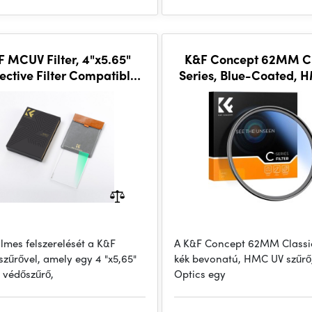
 MCUV Filter, 4"x5.65"
K&F Concept 62MM Cl
ective Filter Compatible
Series, Blue-Coated, 
h Tilta Compatible with
Filter, Japan Opti
SmallRig and Other
ilmes felszerelését a K&F
A K&F Concept 62MM Classic
zűrővel, amely egy 4 "x5,65"
kék bevonatú, HMC UV szűrő
 védőszűrő,
Optics egy