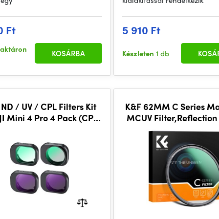
 egy
kialakítással rendelkezik
0 Ft
5 910 Ft
raktáron
KOSÁRBA
Készleten
1 db
KOSÁ
ND / UV / CPL Filters Kit
K&F 62MM C Series Ma
JI Mini 4 Pro 4 Pack (CPL,
MCUV Filter,Reflection
UV, ND8 & ND16)
Film