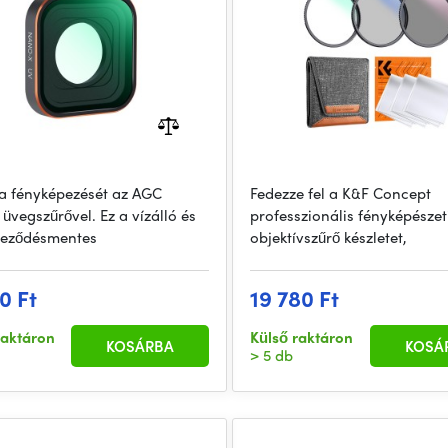
a fényképezését az AGC
Fedezze fel a K&F Concept
 üvegszűrővel. Ez a vízálló és
professzionális fényképészet
yeződésmentes
objektívszűrő készletet,
0 Ft
19 780 Ft
raktáron
Külső raktáron
KOSÁRBA
KOSÁ
> 5 db