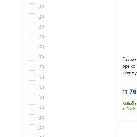
(0)
(0)
(0)
(0)
(0)
(0)
Fokozz
optikai
(0)
szenn
(0)
(0)
11 76
(0)
Külső 
(0)
> 5 db
(0)
(0)