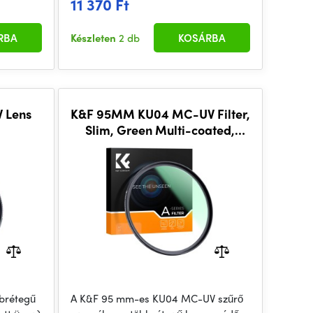
11 370 Ft
RBA
Készleten
2 db
KOSÁRBA
 Lens
K&F 95MM KU04 MC-UV Filter,
Slim, Green Multi-coated,
German Optics
brétegű
A K&F 95 mm-es KU04 MC-UV szűrő