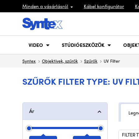
Minden a vásárlásról
Kábel konfigurátor
K
VIDEO
STÚDIÓESZKÖZÖK
OBJEK
Syntex
Objektívek, szűrők
Szűrők
UV Filter
SZŰRŐK FILTER TYPE: UV FIL
Ár
Legn
FILTER 