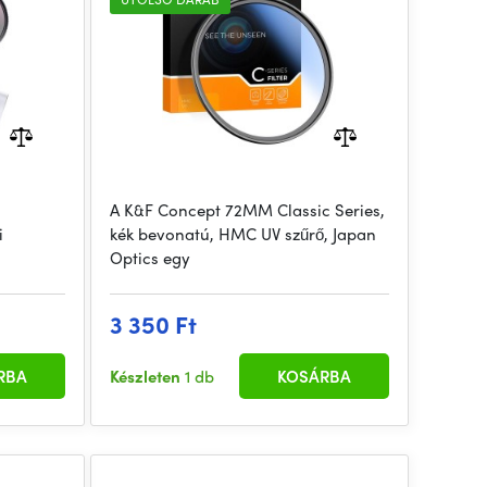
A K&F Concept 72MM Classic Series,
i
kék bevonatú, HMC UV szűrő, Japan
Optics egy
3 350 Ft
RBA
Készleten
1 db
KOSÁRBA