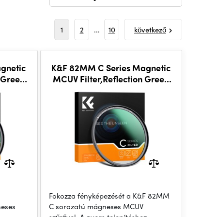
1
2
...
10
következő
gnetic
K&F 82MM C Series Magnetic
 Green
MCUV Filter,Reflection Green
Film
Fokozza fényképezését a K&F 82MM
eses
C sorozatú mágneses MCUV