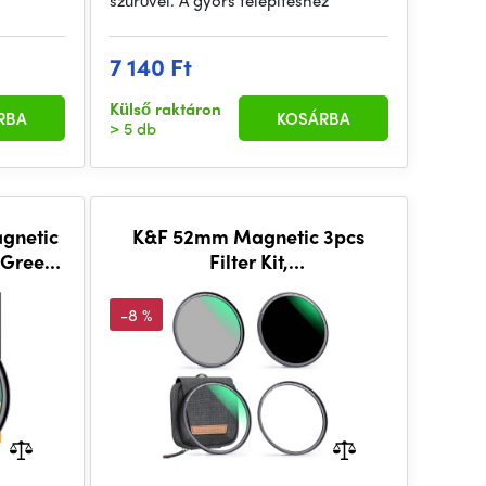
szűrővel. A gyors telepítéshez
7 140 Ft
Külső raktáron
RBA
KOSÁRBA
> 5 db
gnetic
K&F 52mm Magnetic 3pcs
 Green
Filter Kit,
MCUV+CPL+ND1000+Filter
Ring, HD, Waterproof, Anti
-8 %
Scratch, Green