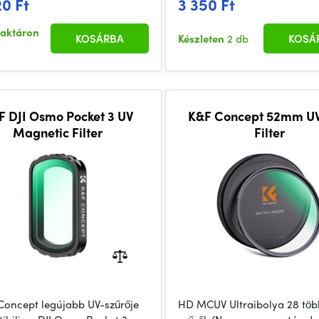
20 Ft
3 350 Ft
raktáron
KOSÁRBA
Készleten
2 db
KOSÁ
F DJI Osmo Pocket 3 UV
K&F Concept 52mm UV
Magnetic Filter
Filter
Concept legújabb UV-szűrője
HD MCUV Ultraibolya 28 töb