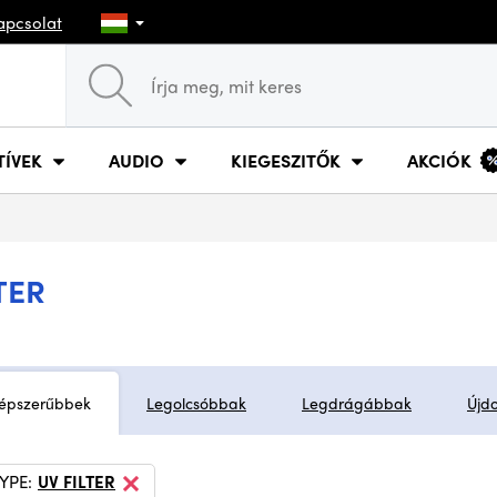
apcsolat
TÍVEK
AUDIO
KIEGESZITŐK
AKCIÓK
TER
épszerűbbek
Legolcsóbbak
Legdrágábbak
Újd
TYPE:
UV FILTER