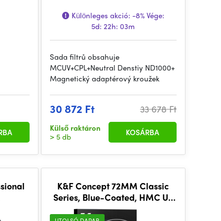
Különleges akció:
-8%
Vége:
5d: 22h: 03m
s
n
Sada filtrů obsahuje
MCUV+CPL+Neutral Denstiy ND1000+
Magnetický adaptérový kroužek
30 872 Ft
33 678 Ft
Külső raktáron
RBA
KOSÁRBA
> 5 db
sional
K&F Concept 72MM Classic
Series, Blue-Coated, HMC UV
lter
Filter, Japan Optics
Cloth
UTOLSÓ DARAB