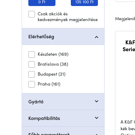
0 Ft
135 100 Ft
Csak akciók és
Megjelenik
kedvezmények megjelenítése
Elérhetőség
K&F
Seri
Készleten
(169)
Bratislava
(38)
Budapest
(21)
Praha
(161)
Gyártó
Kompatibilitás
A K&F 
kék be
Főbb paraméterek