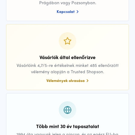
Prágában vagy Pozsonyban.
Kapcsolat
Vásárlók által ellenőrizve
Vásárlóink 4,7/5-re értékelnek minket 485 ellenőrzött
vélemény alapján a Trusted Shopson.
Vélemények olvasása
Több mint 30 év tapasztalat
1994 óta vagyunk jelen a piacon, és az egész EU-ba