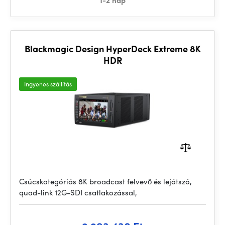
1-2 nap
Blackmagic Design HyperDeck Extreme 8K
HDR
Ingyenes szállítás
Csúcskategóriás 8K broadcast felvevő és lejátszó,
quad-link 12G-SDI csatlakozással,