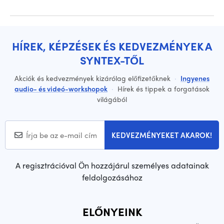
HÍREK, KÉPZÉSEK ÉS KEDVEZMÉNYEK A
SYNTEX-TŐL
Akciók és kedvezmények kizárólag előfizetőknek
·
Ingyenes
audio- és videó-workshopok
·
Hírek és tippek a forgatások
világából
KEDVEZMÉNYEKET AKAROK!
A regisztrációval Ön hozzájárul személyes adatainak
feldolgozásához
ELŐNYEINK