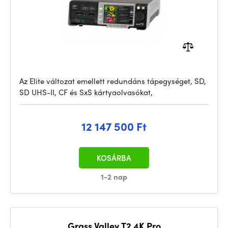
Az Elite változat emellett redundáns tápegységet, SD,
SD UHS-II, CF és SxS kártyaolvasókat,
12 147 500 Ft
KOSÁRBA
1-2 nap
Grass Valley T2 4K Pro