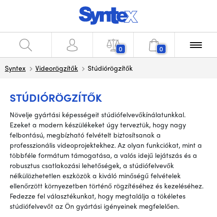
0
0
Syntex
Videorögzítők
Stúdiórögzítők
STÚDIÓRÖGZÍTŐK
Növelje gyártási képességeit stúdiófelvevőkínálatunkkal.
Ezeket a modern készülékeket úgy terveztük, hogy nagy
felbontású, megbízható felvételt biztosítsanak a
professzionális videoprojektekhez. Az olyan funkciókat, mint a
többféle formátum támogatása, a valós idejű lejátszás és a
robusztus csatlakozási lehetőségek, a stúdiófelvevők
nélkülözhetetlen eszközök a kiváló minőségű felvételek
ellenőrzött környezetben történő rögzítéséhez és kezeléséhez.
Fedezze fel választékunkat, hogy megtalálja a tökéletes
stúdiófelvevőt az Ön gyártási igényeinek megfelelően.