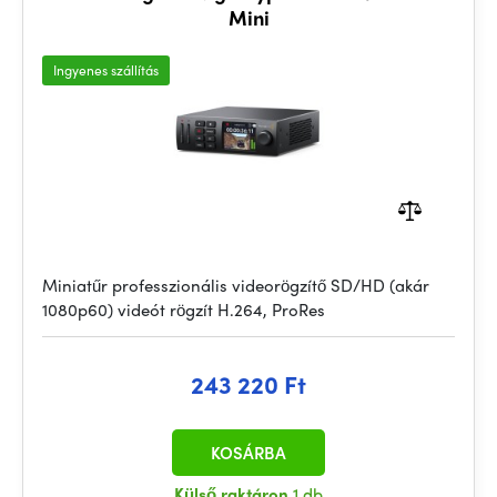
Mini
Ingyenes szállítás
Miniatűr professzionális videorögzítő SD/HD (akár
1080p60) videót rögzít H.264, ProRes
243 220 Ft
KOSÁRBA
Külső raktáron
1 db