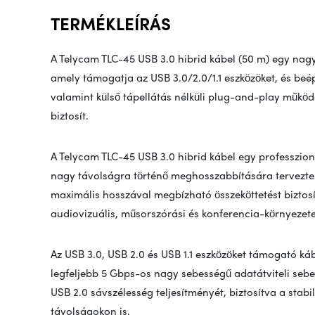
TERMÉKLEÍRÁS
A Telycam TLC-45 USB 3.0 hibrid kábel (50 m) egy nag
amely támogatja az USB 3.0/2.0/1.1 eszközöket, és beépí
valamint külső tápellátás nélküli plug-and-play működ
biztosít.
A Telycam TLC-45 USB 3.0 hibrid kábel egy professzio
nagy távolságra történő meghosszabbítására terveztek 
maximális hosszával megbízható összeköttetést biztosí
audiovizuális, műsorszórási és konferencia-környezet
Az USB 3.0, USB 2.0 és USB 1.1 eszközöket támogató káb
legfeljebb 5 Gbps-os nagy sebességű adatátviteli sebes
USB 2.0 sávszélesség teljesítményét, biztosítva a st
távolságokon is.