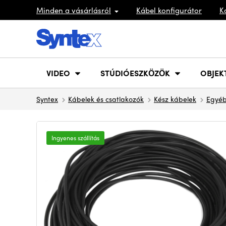
Minden a vásárlásról
Kábel konfigurátor
K
VIDEO
STÚDIÓESZKÖZÖK
OBJEK
Syntex
Kábelek és csatlakozók
Kész kábelek
Egyéb
Ingyenes szállítás