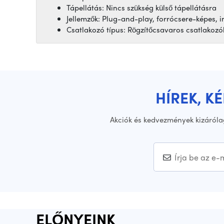
Tápellátás: Nincs szükség külső tápellátásra
Jellemzők: Plug-and-play, forrócsere-képes, in
Csatlakozó típus: Rögzítőcsavaros csatlakozó
HÍREK, K
Akciók és kedvezmények kizáróla
ELŐNYEINK