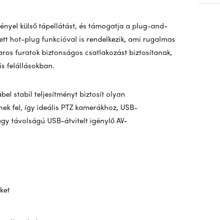
ényel külső tápellátást, és támogatja a plug-and-
lett hot-plug funkcióval is rendelkezik, ami rugalmas
aros furatok biztonságos csatlakozást biztosítanak,
is felállásokban.
l stabil teljesítményt biztosít olyan
ek fel, így ideális PTZ kamerákhoz, USB-
gy távolságú USB-átvitelt igénylő AV-
ket