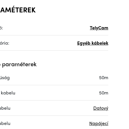
RAMÉTEREK
ó:
TelyCam
ória:
Egyéb kábelek
 paraméterek
úság
50m
 kabelu
50m
abelu
Datový
abelu
Napájecí