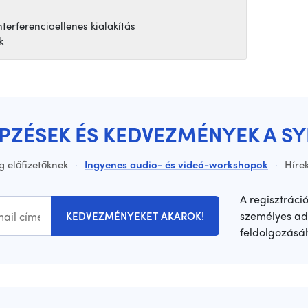
terferenciaellenes kialakítás
k
ÉPZÉSEK ÉS KEDVEZMÉNYEK A S
g előfizetőknek
·
Ingyenes audio- és videó-workshopok
·
Hírek
A regisztráci
személyes ad
KEDVEZMÉNYEKET AKAROK!
feldolgozásá