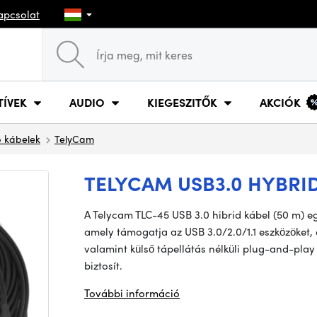
apcsolat
TÍVEK
AUDIO
KIEGESZITŐK
AKCIÓK
 kábelek
TelyCam
TELYCAM USB3.0 HYBRID
A Telycam TLC-45 USB 3.0 hibrid kábel (50 m) e
amely támogatja az USB 3.0/2.0/1.1 eszközöket, é
valamint külső tápellátás nélküli plug-and-pla
biztosít.
További információ