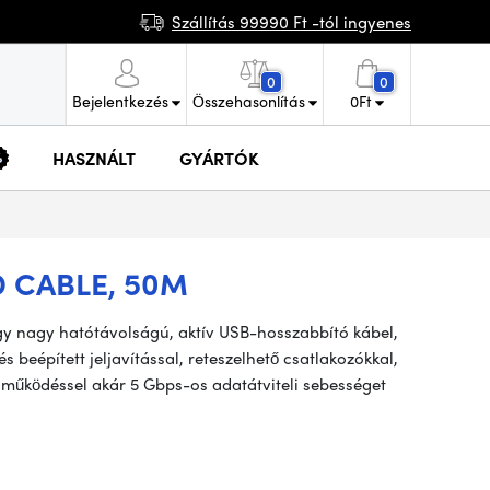
Szállítás 99990 Ft -tól ingyenes
0
0
Bejelentkezés
Összehasonlítás
0
Ft
HASZNÁLT
GYÁRTÓK
 CABLE, 50M
gy nagy hatótávolságú, aktív USB-hosszabbító kábel,
s beépített jeljavítással, reteszelhető csatlakozókkal,
y működéssel akár 5 Gbps-os adatátviteli sebességet