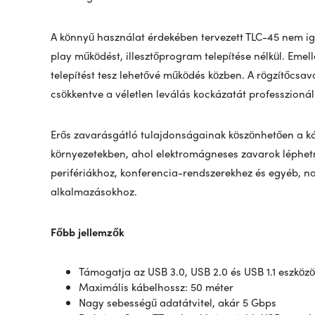
A könnyű használat érdekében tervezett TLC-45 nem ig
play működést, illesztőprogram telepítése nélkül. Emel
telepítést tesz lehetővé működés közben. A rögzítőcsav
csökkentve a véletlen leválás kockázatát professzionál
Erős zavarásgátló tulajdonságainak köszönhetően a kábe
környezetekben, ahol elektromágneses zavarok léphetn
perifériákhoz, konferencia-rendszerekhez és egyéb, na
alkalmazásokhoz.
Főbb jellemzők
Támogatja az USB 3.0, USB 2.0 és USB 1.1 eszközö
Maximális kábelhossz: 50 méter
Nagy sebességű adatátvitel, akár 5 Gbps