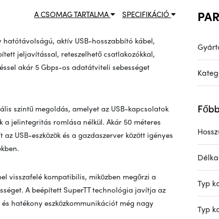
PA
A CSOMAG TARTALMA
SPECIFIKÁCIÓ
y hatótávolságú, aktív USB-hosszabbító kábel,
Gyárt
tett jeljavítással, reteszelhető csatlakozókkal,
éssel akár 5 Gbps-os adatátviteli sebességet
Kateg
Főbb
nális szintű megoldás, amelyet az USB-kapcsolatok
a jelintegritás romlása nélkül. Akár 50 méteres
Hossz
t az USB-eszközök és a gazdaszerver között igényes
ekben.
Délka
el visszafelé kompatibilis, miközben megőrzi a
Typ k
séget. A beépített SuperTT technológia javítja az
abil és hatékony eszközkommunikációt még nagy
Typ k