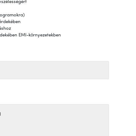
vszélességért
programokra)
érdekében
áshoz
 érdekében EMI-környezetekben
l