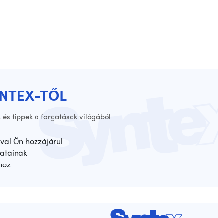
YNTEX-TŐL
 és tippek a forgatások világából
óval Ön hozzájárul
atainak
hoz