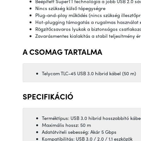
Beépített SuperTT technológia a jobb USB 2.0 sá
Nincs szükség külső tápegységre
Plug-and-play működés (nincs szükség illesztő
Hot-plugging támogatás a rugalmas használat 
Rögzítőcsavaros lyukak a biztonságos csatlakoz
Zavarásmentes kialakítás a stabil teljesítmény
A CSOMAG TARTALMA
Telycam TLC-45 USB 3.0 hibrid kábel (50 m)
SPECIFIKÁCIÓ
Terméktípus: USB 3.0 hibrid hosszabbító kábe
Maximális hossz: 50 m
Adatátviteli sebesség: Akár 5 Gbps
Kompatibilitás: USB 3.0 / 2.0 / 1.1 eszközök