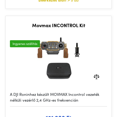
Beérkezés alatt
> 5 db
Movmax INCONTROL Kit
Ingyenes szállítás
A DJI Roninhez készült MOVMAX Incontrol vezeték
nélküli vezérlő 2,4 GHz-es frekvencián