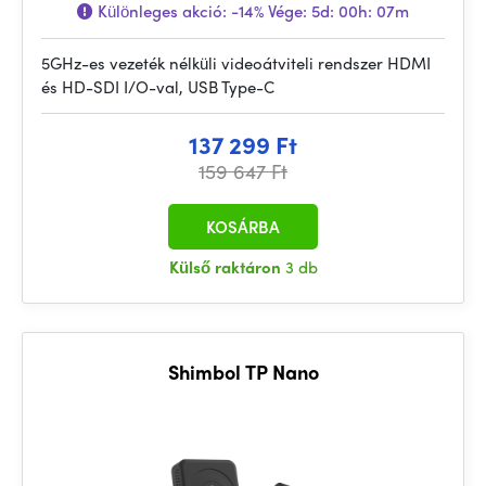
Különleges akció:
-14%
Vége:
5d: 00h: 07m
5GHz-es vezeték nélküli videoátviteli rendszer HDMI
és HD-SDI I/O-val, USB Type-C
137 299 Ft
159 647 Ft
KOSÁRBA
Külső raktáron
3 db
Shimbol TP Nano