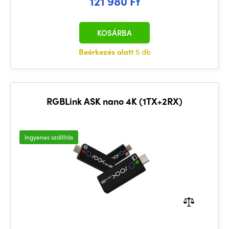
121 980 Ft
KOSÁRBA
Beérkezés alatt
5 db
RGBLink ASK nano 4K (1TX+2RX)
Ingyenes szállítás