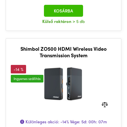
KOSÁRBA
Külső raktáron
> 5 db
Shimbol ZO500 HDMI Wireless Video
Transmission System
-14 %
Ingyenes szállítás
Különleges akció:
-14%
Vége:
5d: 00h: 07m