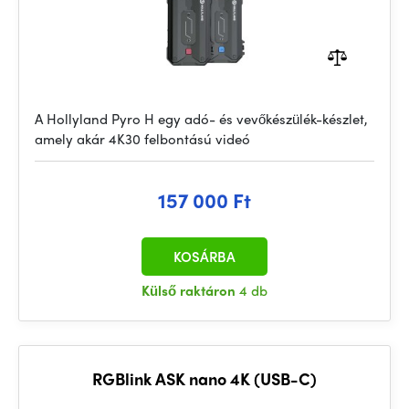
A Hollyland Pyro H egy adó- és vevőkészülék-készlet,
amely akár 4K30 felbontású videó
157 000 Ft
KOSÁRBA
Külső raktáron
4 db
RGBlink ASK nano 4K (USB-C)