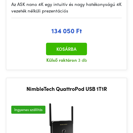
Az ASK nano 4K egy intuitív és nagy hatékonyságú 4K
vezeték nélküli prezentációs
134 050 Ft
KOSÁRBA
Külső raktáron
3 db
NimbleTech QuattroPod USB 1T1R
Ingyenes szállítás