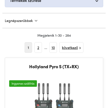
Termékek szűrése
Legnépszerűbbek
Megjelenik 1-30 - 284
1
2
...
10
következő
Hollyland Pyro S (TX+RX)
Ingyenes szállítás