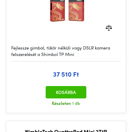
Fejlessze gimbal, tükör nélküli vagy DSLR kamera
felszerelését a Shimbol TP Mini
37 510 Ft
KOSÁRBA
Készleten
1 db
NimbleTech QuattroPod Mini 2T1R