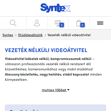
0
0
Syntex
Stúdióeszközök
Vezeték nélküli videoátvitel
VEZETÉK NÉLKÜLI VIDEOÁTVITEL
Videoátvitel kábelek nélkül, kompromisszumok nélkül
–
válasszon professzionális vezeték nélküli rendszert élő
közvetítéshez, kameramunkához vagy mobil stúdióhoz!
Alacsony késleltetés, nagy hatótáv, stabil kapcsolat
minden
környezetben.
mutass többet