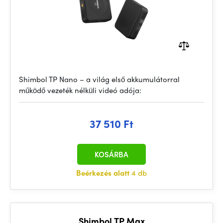
Shimbol TP Nano – a világ első akkumulátorral
működő vezeték nélküli videó adója:
37 510 Ft
KOSÁRBA
Beérkezés alatt
4 db
Shimbol TP Max