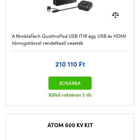
A NimbleTech QuattroPod USB 1T1R egy USB és HDMI
támogatással rendelkező vezeték
210 110 Ft
KOSÁRBA
Külső raktáron
3 db
ATOM 600 KV KIT