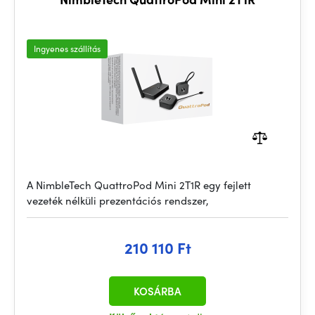
Ingyenes szállítás
A NimbleTech QuattroPod Mini 2T1R egy fejlett
vezeték nélküli prezentációs rendszer,
210 110 Ft
KOSÁRBA