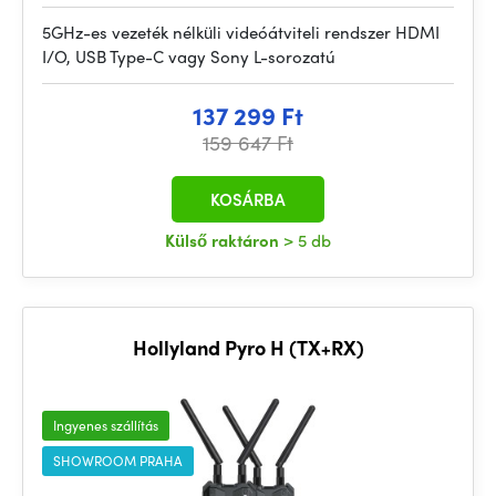
5GHz-es vezeték nélküli videóátviteli rendszer HDMI
I/O, USB Type-C vagy Sony L-sorozatú
137 299 Ft
159 647 Ft
KOSÁRBA
Külső raktáron
> 5 db
Hollyland Pyro H (TX+RX)
Ingyenes szállítás
SHOWROOM PRAHA