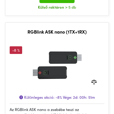
Külső raktáron
> 5 db
RGBlink ASK nano (1TX+1RX)
-8 %
Különleges akció:
-8%
Vége:
2d: 00h: 51m
Az RGBlink ASK nano a zsebébe teszi az