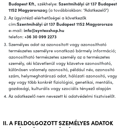
Budapest Kft.
, székhelye:
Szentmihályi út 137 Budapest
1152
Magyarorsza
g
(a továbbiakban: "Adatkezelő")
Az ügyintéző elérhetőségei a következők
cím:
Szentmihályi út 137 Budapest 1152
Magyarorsza
e-mail:
info@syntexshop.hu
telefon:
+36 30 099 2273
Személyes adat az azonosított vagy azonosítható
természetes személyre vonatkozó bármely információ;
azonosítható természetes személy az a természetes
személy, aki közvetlenül vagy közvetve azonosítható,
különösen valamely azonosító, például név, azonosító
szám, helymeghatározó adat, hálózati azonosító, vagy
egy vagy több konkrét fiziológiai, genetikai, mentális,
gazdasági, kulturális vagy szociális tényező alapján
Az adatkezelő nem nevezett ki adatvédelmi tisztviselőt.
II. A FELDOLGOZOTT SZEMÉLYES ADATOK