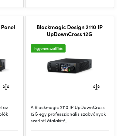
 Panel
Blackmagic Design 2110 IP
UpDownCross 12G
Ingyenes szállítás
l az
A Blackmagic 2110 IP UpDownCross
olók
12G egy professzionális szabványok
szerinti átalakító,