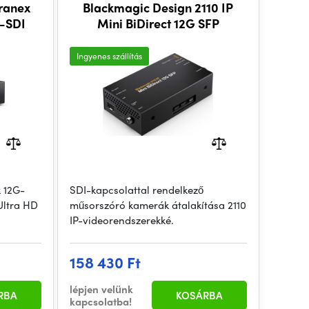
ranex
Blackmagic Design 2110 IP
G-SDI
Mini BiDirect 12G SFP
Ingyenes szállítás
k 12G-
SDI-kapcsolattal rendelkező
Ultra HD
műsorszóró kamerák átalakítása 2110
IP-videorendszerekké.
158 430 Ft
lépjen velünk
RBA
KOSÁRBA
kapcsolatba!