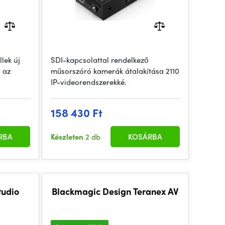
lek új
SDI-kapcsolattal rendelkező
y az
műsorszóró kamerák átalakítása 2110
IP-videorendszerekké.
158 430 Ft
RBA
Készleten
2 db
KOSÁRBA
tudio
Blackmagic Design Teranex AV