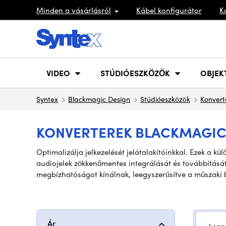
Minden a vásárlásról
Kábel konfigurátor
K
VIDEO
STÚDIÓESZKÖZÖK
OBJEK
Syntex
Blackmagic Design
Stúdióeszközök
Konvert
KONVERTEREK BLACKMAGIC 
Optimalizálja jelkezelését jelátalakítóinkkal. Ezek a k
audiojelek zökkenőmentes integrálását és továbbítását. 
megbízhatóságot kínálnak, leegyszerűsítve a műszaki be
Ár