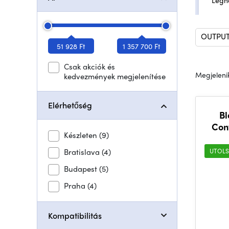
Legn
OUTPUT
51 928 Ft
1 357 700 Ft
Csak akciók és
Megjelenik
kedvezmények megjelenítése
Elérhetőség
Bl
Con
Készleten
(9)
Bratislava
(4)
UTOLS
Budapest
(5)
Praha
(4)
Kompatibilitás