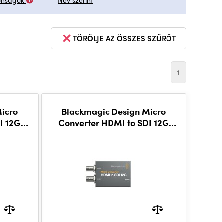
onságok
Név szerint
TÖRÖLJE AZ ÖSSZES SZŰRŐT
1
icro
Blackmagic Design Micro
I 12G
Converter HDMI to SDI 12G
(without PSU)