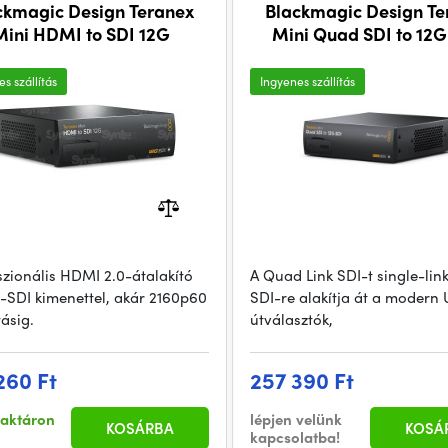
ckmagic Design Teranex
Blackmagic Design Te
Mini HDMI to SDI 12G
Mini Quad SDI to 12
s szállítás
Ingyenes szállítás
szionális HDMI 2.0-átalakító
A Quad Link SDI-t single-lin
G-SDI kimenettel, akár 2160p60
SDI-re alakítja át a modern 
ásig.
útválasztók,
260 Ft
257 390 Ft
raktáron
lépjen velünk
KOSÁRBA
KOSÁ
kapcsolatba!