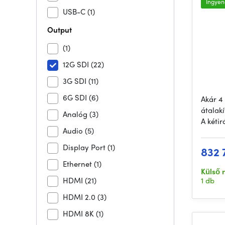
Ingyene
USB-C
(1)
Output
(1)
12G SDI
(22)
3G SDI
(11)
6G SDI
(6)
Akár 4
átalakí
Analóg
(3)
A kéti
Audio
(5)
Display Port
(1)
832 
Ethernet
(1)
Külső 
HDMI
(21)
1 db
HDMI 2.0
(3)
HDMI 8K
(1)