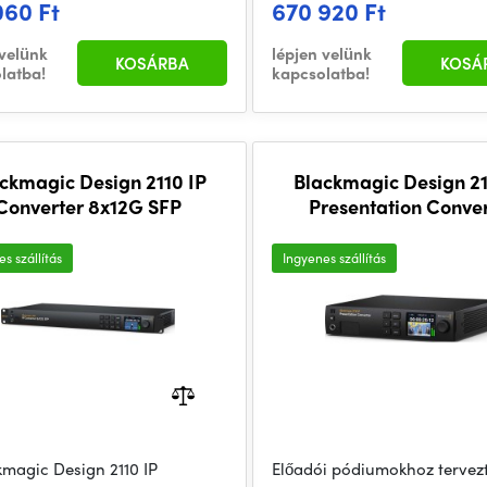
060 Ft
670 920 Ft
 velünk
lépjen velünk
KOSÁRBA
KOSÁ
latba!
kapcsolatba!
ckmagic Design 2110 IP
Blackmagic Design 21
Converter 8x12G SFP
Presentation Conve
s szállítás
Ingyenes szállítás
kmagic Design 2110 IP
Előadói pódiumokhoz tervezt