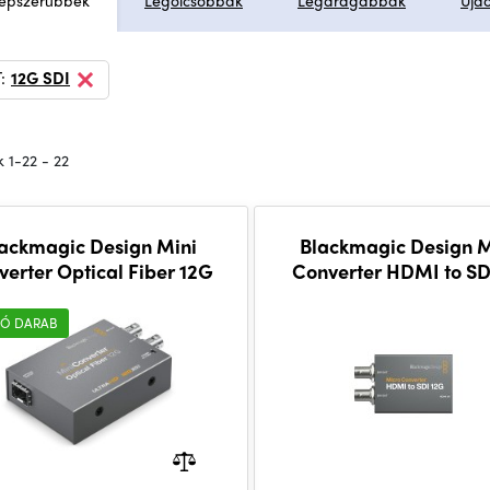
épszerűbbek
Legolcsóbbak
Legdrágábbak
Újd
:
12G SDI
 1-22 - 22
ackmagic Design Mini
Blackmagic Design M
verter Optical Fiber 12G
Converter HDMI to SD
(wPSU)
Ó DARAB