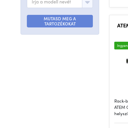
Írja a modell nevét
MUTASD MEG A
TARTOZÉKOKAT
ATEM
Ingyene
Rack-b
ATEM C
helyszí