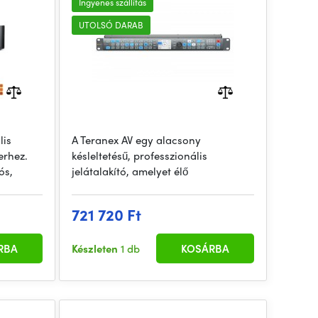
Ingyenes szállítás
UTOLSÓ DARAB
lis
A Teranex AV egy alacsony
erhez.
késleltetésű, professzionális
ós,
jelátalakító, amelyet élő
721 720 Ft
RBA
Készleten
1 db
KOSÁRBA