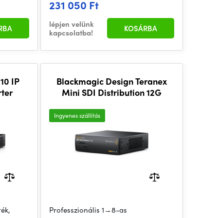
231 050 Ft
lépjen velünk
RBA
KOSÁRBA
kapcsolatba!
10 IP
Blackmagic Design Teranex
rter
Mini SDI Distribution 12G
Ingyenes szállítás
ék,
Professzionális 1→8-as