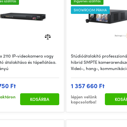
s szállítás
Ingyenes szállítás
SHOWROOM PRAHA
 x 2110 IP-videokamera vagy
Stúdióátalakító professzioná
tó átalakítása és tápellátása.
hibrid SMPTE kamerarendsz
rányú
Videó-, hang-, kommunikáci
750 Ft
1 357 660 Ft
raktáron
lépjen velünk
KOSÁRBA
KOSÁ
kapcsolatba!