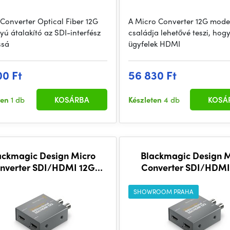
 Converter Optical Fiber 12G
A Micro Converter 12G model
yú átalakító az SDI-interfész
családja lehetővé teszi, hog
ssá
ügyfelek HDMI
00 Ft
56 830 Ft
ten
1 db
KOSÁRBA
Készleten
4 db
KOSÁ
ackmagic Design Micro
Blackmagic Design M
nverter SDI/HDMI 12G
Converter SDI/HDMI
BiDirectional (wPSU)
BiDirectional (withou
SHOWROOM PRAHA