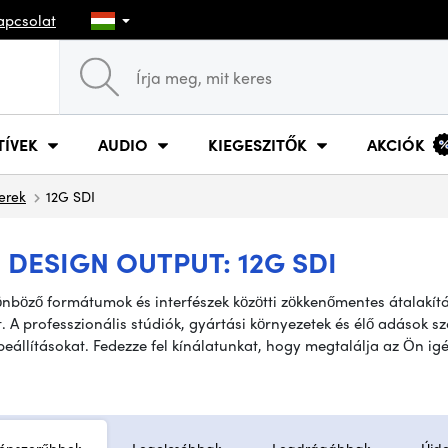
apcsolat
TÍVEK
AUDIO
KIEGESZITŐK
AKCIÓK
erek
12G SDI
DESIGN OUTPUT: 12G SDI
ülönböző formátumok és interfészek közötti zökkenőmentes átalakítá
A professzionális stúdiók, gyártási környezetek és élő adások szá
állításokat. Fedezze fel kínálatunkat, hogy megtalálja az Ön igén