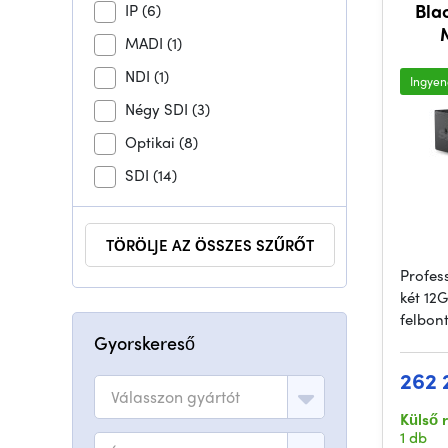
Bla
IP
(6)
MADI
(1)
NDI
(1)
Ingyene
Négy SDI
(3)
Optikai
(8)
SDI
(14)
TÖRÖLJE AZ ÖSSZES SZŰRŐT
Profes
két 12
felbont
Gyorskereső
262 
Válasszon gyártót
Külső 
1 db