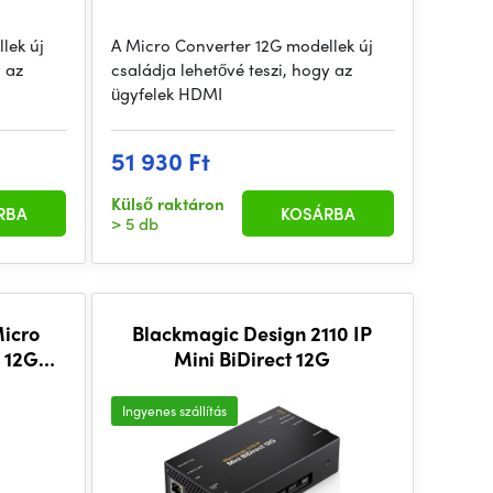
lek új
A Micro Converter 12G modellek új
y az
családja lehetővé teszi, hogy az
ügyfelek HDMI
51 930 Ft
Külső raktáron
RBA
KOSÁRBA
> 5 db
icro
Blackmagic Design 2110 IP
 12G
Mini BiDirect 12G
t PSU)
Ingyenes szállítás