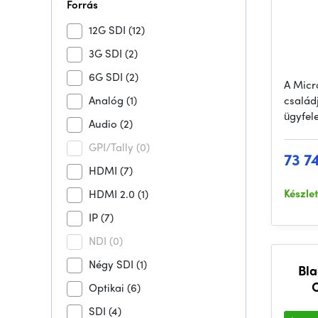
Forrás
12G SDI
(12)
3G SDI
(2)
6G SDI
(2)
A Micr
Analóg
(1)
családj
ügyfel
Audio
(2)
GPI/Tally
(0)
73 7
HDMI
(7)
Készle
HDMI 2.0
(1)
IP
(7)
NDI
(0)
Négy SDI
(1)
Bla
Optikai
(6)
SDI
(4)