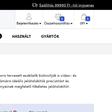
Szállítás 99990 Ft -tól ingyenes
0
0
Bejelentkezés
Összehasonlítás
0
Ft
HASZNÁLT
GYÁRTÓK
sra tervezett eszközök biztosítják a video- és
mára ideális jelátalakítók precizitást és
yeinek megfelelő tökéletes jelátalakítót.