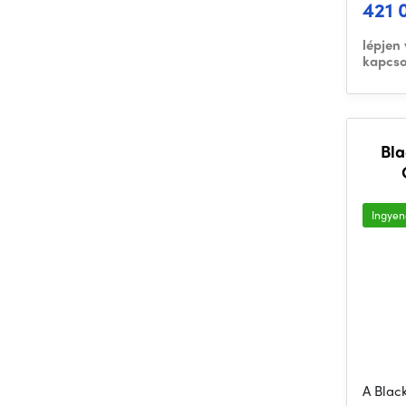
421 
lépjen
kapcso
Bla
Ingyene
A Blac