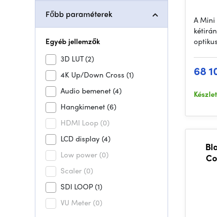
Főbb paraméterek
A Mini
kétirán
Egyéb jellemzők
optiku
3D LUT
(2)
68 1
4K Up/Down Cross
(1)
Audio bemenet
(4)
Készle
Hangkimenet
(6)
HDMI Loop
(0)
LCD display
(4)
Bl
Low power
(0)
Co
Scaler
(0)
SDI LOOP
(1)
VU Meter
(0)