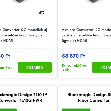
o Converter 12G modellek új
A Micro Converter 12G model
a lehetővé teszi, hogy az
családja lehetővé teszi, hog
ek HDMI
ügyfelek HDMI
40 Ft
68 870 Ft
Külső raktáron
ten
2 db
KOSÁRBA
KOSÁ
3 db
ckmagic Design 2110 IP
Blackmagic Design S
Converter 4x12G PWR
Fiber Converter