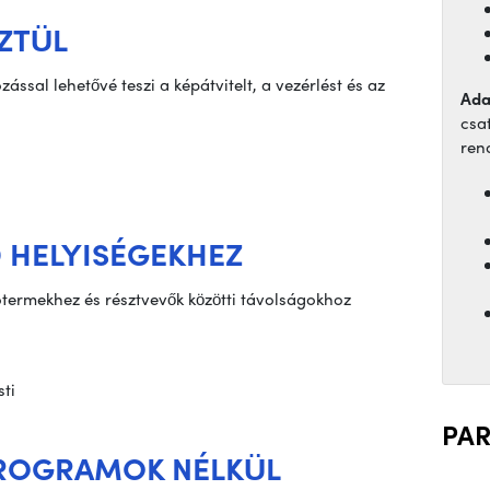
ZTÜL
zással lehetővé teszi a képátvitelt, a vezérlést és az
Ada
csa
ren
 HELYISÉGEKHEZ
ótermekhez és résztvevők közötti távolságokhoz
PA
PROGRAMOK NÉLKÜL