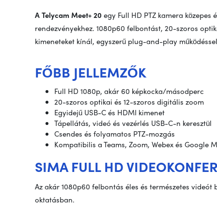
A Telycam Meet+ 20
egy Full HD PTZ kamera közepes é
rendezvényekhez. 1080p60 felbontást, 20-szoros opti
kimeneteket kínál, egyszerű plug-and-play működéssel
FŐBB JELLEMZŐK
Full HD 1080p, akár 60 képkocka/másodperc
20-szoros optikai és 12-szoros digitális zoom
Egyidejű USB-C és HDMI kimenet
Tápellátás, videó és vezérlés USB-C-n keresztül
Csendes és folyamatos PTZ-mozgás
Kompatibilis a Teams, Zoom, Webex és Google M
SIMA FULL HD VIDEOKONFE
Az akár 1080p60 felbontás éles és természetes videót b
oktatásban.