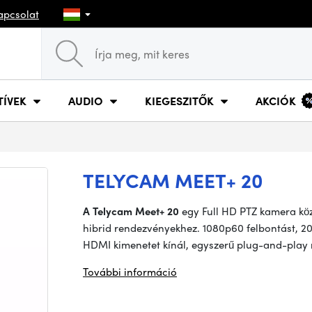
apcsolat
TÍVEK
AUDIO
KIEGESZITŐK
AKCIÓK
TELYCAM MEET+ 20
A Telycam Meet+ 20
egy Full HD PTZ kamera kö
hibrid rendezvényekhez. 1080p60 felbontást, 2
HDMI kimenetet kínál, egyszerű plug-and-play
További információ