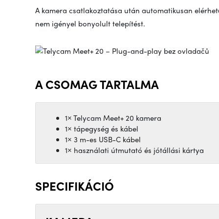
A kamera csatlakoztatása után automatikusan elérhető
nem igényel bonyolult telepítést.
A CSOMAG TARTALMA
1× Telycam Meet+ 20 kamera
1× tápegység és kábel
1× 3 m-es USB-C kábel
1× használati útmutató és jótállási kártya
SPECIFIKÁCIÓ