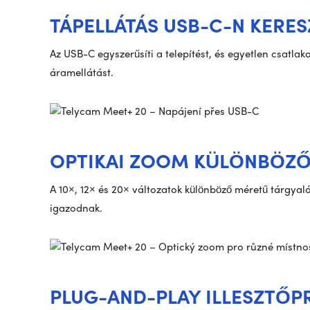
TÁPELLÁTÁS USB-C-N KERES
Az USB-C egyszerűsíti a telepítést, és egyetlen csatlako
áramellátást.
OPTIKAI ZOOM KÜLÖNBÖZŐ
A 10×, 12× és 20× változatok különböző méretű tárgyal
igazodnak.
PLUG-AND-PLAY ILLESZTŐ