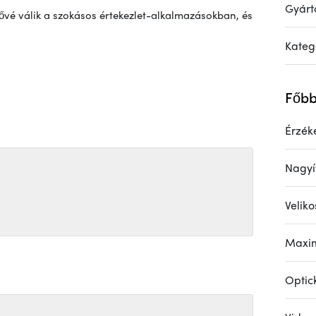
Gyárt
vé válik a szokásos értekezlet-alkalmazásokban, és
Kateg
Főbb
Érzék
Nagyí
Velik
Maxim
Optic