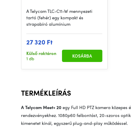
A Telycam TLC-C11-W mennyezeti
tartó (fehér) egy kompakt és
strapabíró alumínium
27 320 Ft
Külső raktáron
KOSÁRBA
1 db
TERMÉKLEÍRÁS
A Telycam Meet+ 20
egy Full HD PTZ kamera közepes é
rendezvényekhez. 1080p60 felbontást, 20-szoros opti
kimenetet kínál, egyszerű plug-and-play működéssel.