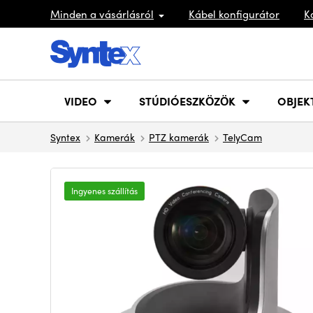
Minden a vásárlásról
Kábel konfigurátor
K
VIDEO
STÚDIÓESZKÖZÖK
OBJEK
Syntex
Kamerák
PTZ kamerák
TelyCam
Ingyenes szállítás