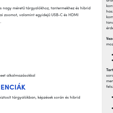
kon
s nagy méretű tárgyalókhoz, tantermekhez és hibrid
has
kai zoomot, valamint egyidejű USB-C és HDMI
komp
.
tanú
érd
Vez
moz
Tar
eet alkalmazásokkal
sor
men
RENCIÁK
fels
iztosít tárgyalókban, képzések során és hibrid