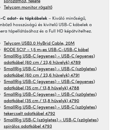
sorozathoz, fekete
Telycam monitor rögzítő
-C adat- és tápkábelek
– Kiváló minőségű,
önböző hosszúságú és kivitelű USB-C kábelek a
era tápellátásához és a Full HD képátvitelhez.
Telycam USB3.0 HyBrid Cable, 20M
RODE SC17 – 1,5 m-es USB-C–USB-C kábel
SmallRig USB-C (egyenes) – USB-C (egyenes)
adatkábel (60 cm / 23,6 hüvelyk) 4789
SmallRig USB-C (egyenes) – USB-C (szögletes)
adatkábel (60 cm / 23,6 hüvelyk) 4791
SmallRig USB-C (egyenes) – USB-C (egyenes)
adatkábel (35 cm / 13,8 hüvelyk) 4788
SmallRig USB-C (egyenes) – USB-C (szögletes)
adatkábel (35 cm / 13,8 hüvelyk) 4790
SmallRig USB-C (egyenes) – USB-C (szögletes)
tekercselt adatkábel 4792
SmallRig USB-C (szögletes) – USB-C (szögletes)
spirálos adatkábel 4793