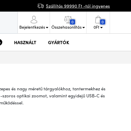
Szállítás 99990 Ft -tól ingyenes
0
0
Bejelentkezés
Összehasonlítás
0
Ft
HASZNÁLT
GYÁRTÓK
zepes és nagy méretű tárgyalókhoz, tantermekhez és
0-szoros optikai zoomot, valamint egyidejű USB-C és
 működéssel.