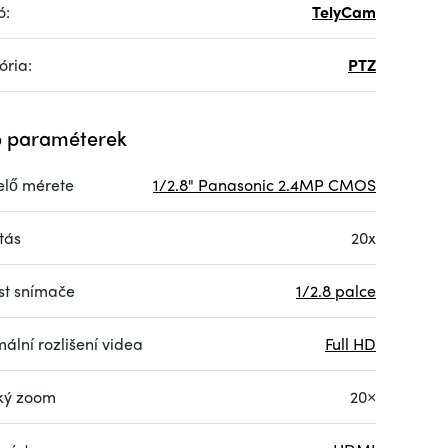
ó:
TelyCam
ória:
PTZ
 paraméterek
elő mérete
1/2.8" Panasonic 2.4MP CMOS
tás
20x
ost snímače
1/2.8 palce
ální rozlišení videa
Full HD
ký zoom
20×