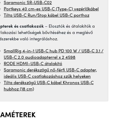
Saramonic SR-USB-C02
Portkeys 40 cm-es USB-C (Type-C) vezérlőkábel
Tilta USB-C Run/Stop kábel USB-C porthoz
pterek és csatlakozók
– Elosztók és átalakítók a
tlakozási lehetőségek bővítéséhez és a meglévő
dszerekbe való integráláshoz.
SmallRig 4-in-1 USB-C hub PD 100 W / USB-C 3.1 /
USB-C 2.0 audioadapterrel x 2 4598
RODE HDMI–USB-C átalakító
Saramonic derékszögű nő-férfi USB-C adapter,
ideális USB-C csatlakozáshoz szűk helyeken
Tilta derékszögű USB-C kábel Khronos USB-C
hubhoz (18 cm)
RAMÉTEREK