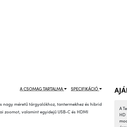
AJÁ
A CSOMAG TARTALMA
SPECIFIKÁCIÓ
s nagy méretű tárgyalókhoz, tantermekhez és hibrid
A T
kai zoomot, valamint egyidejű USB-C és HDMI
HD 
mod
ára