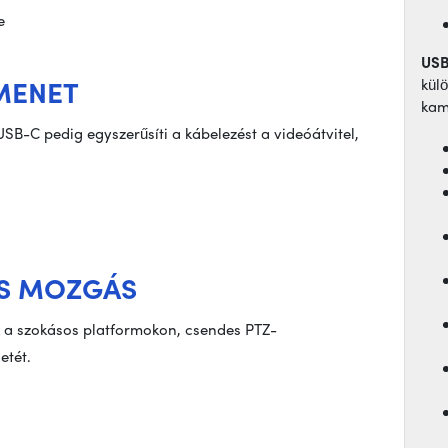
USB
IMENET
kül
kam
B-C pedig egyszerűsíti a kábelezést a videóátvitel,
ES MOZGÁS
ik a szokásos platformokon, csendes PTZ-
etét.