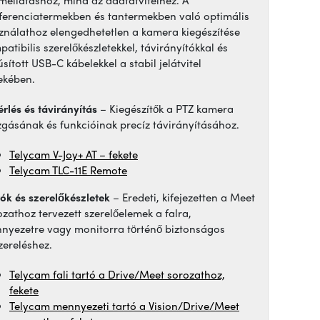
ferenciatermekben és tantermekben való optimális
ználathoz elengedhetetlen a kamera kiegészítése
atibilis szerelőkészletekkel, távirányítókkal és
sított USB-C kábelekkel a stabil jelátvitel
ekében.
érlés és távirányítás
– Kiegészítők a PTZ kamera
gásának és funkcióinak precíz távirányításához.
Telycam V-Joy+ AT – fekete
Telycam TLC-11E Remote
tók és szerelőkészletek
– Eredeti, kifejezetten a Meet
ozathoz tervezett szerelőelemek a falra,
nyezetre vagy monitorra történő biztonságos
zereléshez.
Telycam fali tartó a Drive/Meet sorozathoz,
fekete
Telycam mennyezeti tartó a Vision/Drive/Meet