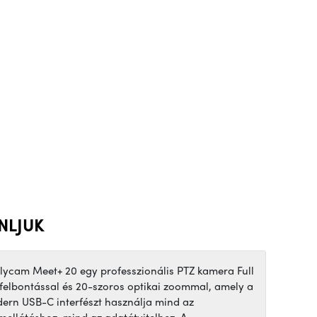
NLJUK
elycam Meet+ 20 egy professzionális PTZ kamera Full
felbontással és 20-szoros optikai zoommal, amely a
ern USB-C interfészt használja mind az
mellátáshoz, mind az adatátvitelhez. A