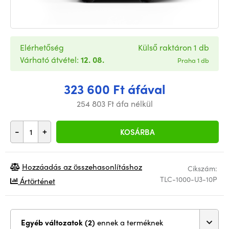
Elérhetőség
Külső raktáron 1 db
Várható átvétel:
12. 08.
Praha 1 db
323 600 Ft áfával
254 803 Ft áfa nélkül
-
+
KOSÁRBA
Hozzáadás az összehasonlításhoz
Cikszám:
TLC-1000-U3-10P
Ártörténet
Egyéb változatok (2)
ennek a terméknek