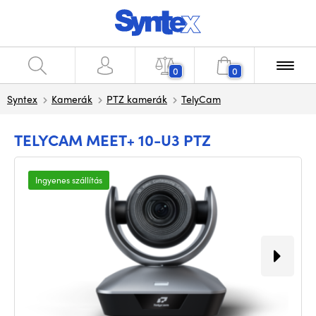
0
0
Syntex
Kamerák
PTZ kamerák
TelyCam
TELYCAM MEET+ 10-U3 PTZ
Ingyenes szállítás