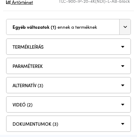
TLC-900-IP-20-4K(NDI)-L-AB-black
Ártörténet
Egyéb változatok (1)
ennek a terméknek
TERMÉKLEÍRÁS
PARAMÉTEREK
ALTERNATÍV (3)
VIDEÓ (2)
DOKUMENTUMOK (3)