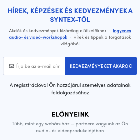
HÍREK, KÉPZÉSEK ÉS KEDVEZMÉNYEK A
SYNTEX-TŐL
Akciók és kedvezmények kizárólag előfizetőknek
·
Ingyenes
audio- és videó-workshopok
·
Hírek és tippek a forgatások
világából
KEDVEZMÉNYEKET AKAROK!
A regisztrációval Ön hozzájárul személyes adatainak
feldolgozásához
ELŐNYEINK
Több, mint egy webáruház — partnere vagyunk az Ön
audio- és videoprodukciójában