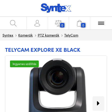
0
0
Syntex
Kamerák
PTZ kamerák
TelyCam
TELYCAM EXPLORE XE BLACK
Ingyenes szállítás