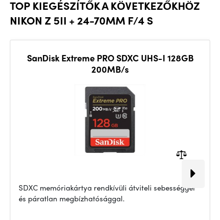
TOP KIEGÉSZÍTŐK A KÖVETKEZŐKHÖZ
NIKON Z 5II + 24-70MM F/4 S
SanDisk Extreme PRO SDXC UHS-I 128GB
200MB/s
SDXC memóriakártya rendkívüli átviteli sebességgel
és páratlan megbízhatósággal.