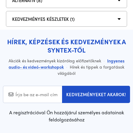
ALTERNATÍV (8)
KEDVEZMÉNYES KÉSZLETEK (1)
HÍREK, KÉPZÉSEK ÉS KEDVEZMÉNYEK A
SYNTEX-TŐL
Akciók és kedvezmények kizárólag előfizetőknek
·
Ingyenes
audio- és videó-workshopok
·
Hírek és tippek a forgatások
világából
KEDVEZMÉNYEKET AKAROK!
A regisztrációval Ön hozzájárul személyes adatainak
feldolgozásához