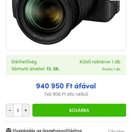
Elérhetőség
Külső raktáron 1 db
Várható átvétel:
13. 08.
Praha 1 db
940 950 Ft áfával
740 906 Ft áfa nélkül
-
+
KOSÁRBA
Hozzáadás az összehasonlításhoz
Cikszám: