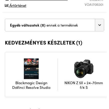
VOA170K001
Ártörténet
Egyéb változatok (8)
ennek a terméknek
KEDVEZMÉNYES KÉSZLETEK (1)
Blackmagic Design
NIKON Z 5II + 24-70mm
DaVinci Resolve Studio
f/4 S