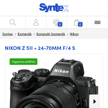
0
0
Syntex
Kamerák
Kompakt kamerák
Nikon
NIKON Z 5II + 24-70MM F/4 S
Ingyenes szállítás