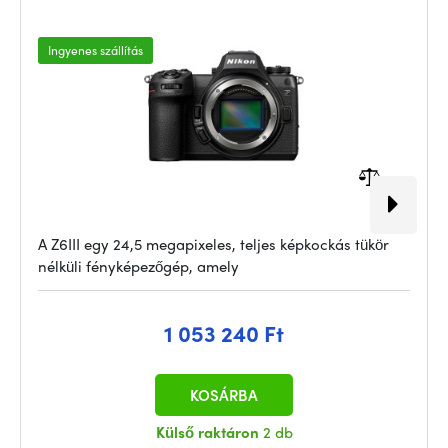
Ingyenes szállítás
A Z6III egy 24,5 megapixeles, teljes képkockás tükör
nélküli fényképezőgép, amely
1 053 240 Ft
KOSÁRBA
Külső raktáron
2 db