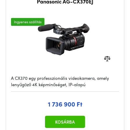
Panasonic AG-CX370EJ
Ingyenes szállítás
A CX370 egy professzionális videokamera, amely
lenyűgöző 4K képminőséget, IP-alapú
1 736 900 Ft
KOSÁRBA