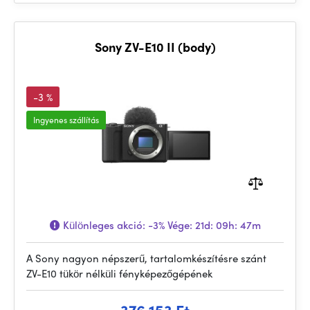
Sony ZV-E10 II (body)
-3 %
Ingyenes szállítás
Különleges akció:
-3%
Vége:
21d: 09h: 47m
A Sony nagyon népszerű, tartalomkészítésre szánt
ZV-E10 tükör nélküli fényképezőgépének