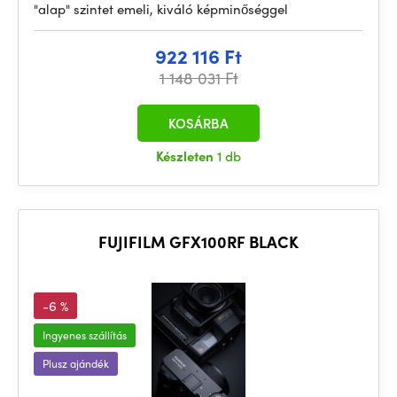
"alap" szintet emeli, kiváló képminőséggel
922 116 Ft
1 148 031 Ft
KOSÁRBA
Készleten
1 db
FUJIFILM GFX100RF BLACK
-6 %
Ingyenes szállítás
Plusz ajándék