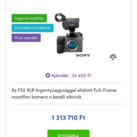
Ingyenes szállítás
SHOWROOM PRAHA
Plusz ajándék
Ajándék : 32 400 Ft
Az FX2 XLR fogantyúegységgel ellátott Full-Frame
mozifilm-kamera a kezdő alkotók
1 313 710 Ft
KOSÁRBA