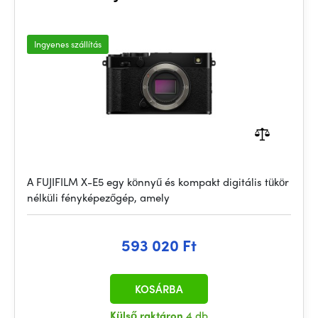
Ingyenes szállítás
A FUJIFILM X-E5 egy könnyű és kompakt digitális tükör
nélküli fényképezőgép, amely
593 020 Ft
KOSÁRBA
Külső raktáron
4 db