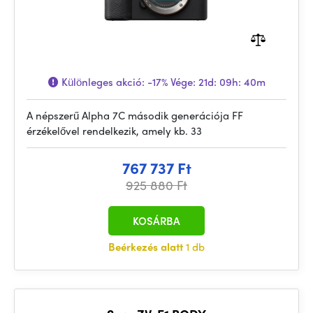
Különleges akció:
-17%
Vége:
21d: 09h: 40m
A népszerű Alpha 7C második generációja FF
érzékelővel rendelkezik, amely kb. 33
767 737 Ft
925 880 Ft
KOSÁRBA
Beérkezés alatt
1 db