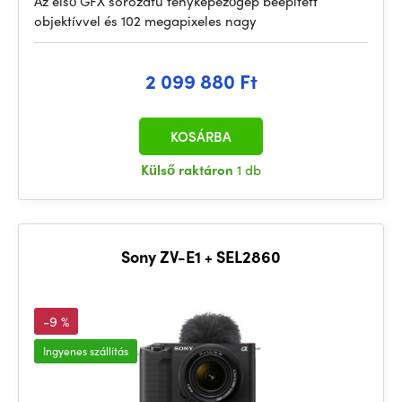
Az első GFX sorozatú fényképezőgép beépített
objektívvel és 102 megapixeles nagy
2 099 880 Ft
KOSÁRBA
Külső raktáron
1 db
Sony ZV-E1 + SEL2860
-9 %
Ingyenes szállítás