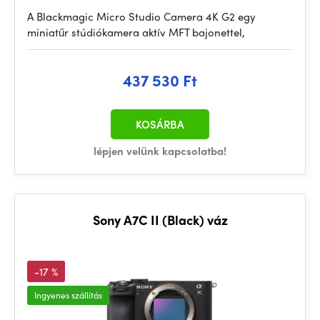
A Blackmagic Micro Studio Camera 4K G2 egy
miniatűr stúdiókamera aktív MFT bajonettel,
437 530 Ft
KOSÁRBA
lépjen velünk kapcsolatba!
Sony A7C II (Black) váz
-17 %
Ingyenes szállítás