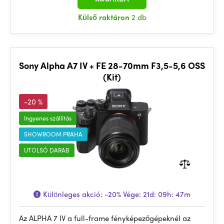
Külső raktáron
2 db
Sony Alpha A7 IV + FE 28-70mm F3,5-5,6 OSS
(Kit)
-20 %
Ingyenes szállítás
SHOWROOM PRAHA
UTOLSÓ DARAB
Különleges akció:
-20%
Vége:
21d: 09h: 47m
Az ALPHA 7 IV a full-frame fényképezőgépeknél az