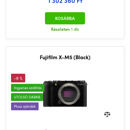
1 302 360 Ft
KOSÁRBA
Készleten
1 db
Fujifilm X-M5 (Black)
-9 %
Ingyenes szállítás
UTOLSÓ DARAB
Plusz ajándék