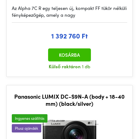
Az Alpha 7C R egy teljesen új, kompakt FF tükör nélküli
fényképezőgép, amely a nagy
1 392 760 Ft
KOSÁRBA
Külső raktáron
1 db
Panasonic LUMIX DC-S9N-A (body + 18-40
mm) (black/silver)
Ingyenes szállítás
Plusz ajándék