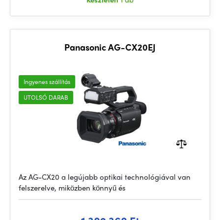
Panasonic AG-CX20EJ
Ingyenes szállítás
UTOLSÓ DARAB
Az AG-CX20 a legújabb optikai technológiával van
felszerelve, miközben könnyű és