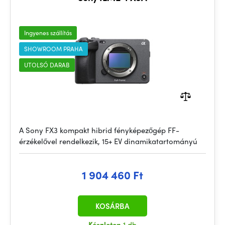
Ingyenes szállítás
SHOWROOM PRAHA
UTOLSÓ DARAB
A Sony FX3 kompakt hibrid fényképezőgép FF-
érzékelővel rendelkezik, 15+ EV dinamikatartományú
1 904 460 Ft
KOSÁRBA
Készleten
1 db