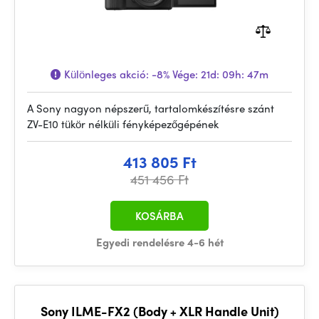
Különleges akció:
-8%
Vége:
21d: 09h: 47m
A Sony nagyon népszerű, tartalomkészítésre szánt
ZV-E10 tükör nélküli fényképezőgépének
413 805 Ft
451 456 Ft
KOSÁRBA
Egyedi rendelésre 4-6 hét
Sony ILME-FX2 (Body + XLR Handle Unit)