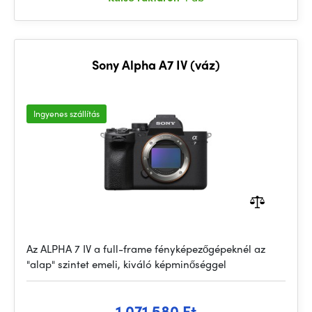
Sony Alpha A7 IV (váz)
Ingyenes szállítás
Az ALPHA 7 IV a full-frame fényképezőgépeknél az
"alap" szintet emeli, kiváló képminőséggel
1 071 580 Ft