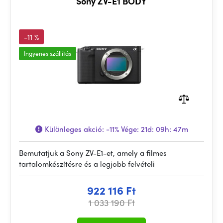
Sony ZV-E1 BODY
-11 %
Ingyenes szállítás
Különleges akció:
-11%
Vége:
21d: 09h: 47m
Bemutatjuk a Sony ZV-E1-et, amely a filmes
tartalomkészítésre és a legjobb felvételi
922 116 Ft
1 033 190 Ft