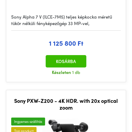
Sony Alpha 7 V (ILCE-7M5) teljes képkocka méretű
tükör nélküli fényképezőgép 33 MP-vel,
1 125 800 Ft
KOSÁRBA
Készleten
1 db
Sony PXW-Z200 - 4K HDR. with 20x optical
zoom
Ingyenes szállítás
Top product