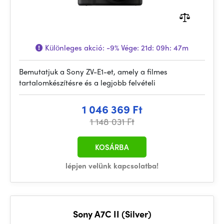
Különleges akció:
-9%
Vége:
21d: 09h: 47m
Bemutatjuk a Sony ZV-E1-et, amely a filmes
tartalomkészítésre és a legjobb felvételi
1 046 369 Ft
1 148 031 Ft
KOSÁRBA
lépjen velünk kapcsolatba!
Sony A7C II (Silver)