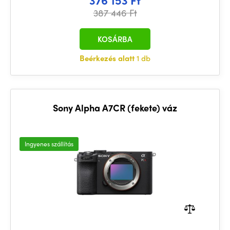
376 153 Ft
387 446 Ft
KOSÁRBA
Beérkezés alatt
1 db
Sony Alpha A7CR (fekete) váz
Ingyenes szállítás