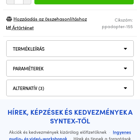
Hozzáadás az összehasonlításhoz
Cikszám:
ppadapter-155
Ártörténet
TERMÉKLEÍRÁS
PARAMÉTEREK
ALTERNATÍV (3)
HÍREK, KÉPZÉSEK ÉS KEDVEZMÉNYEK A
SYNTEX-TŐL
Akciók és kedvezmények kizárólag előfizetőknek
·
Ingyenes
audio- és videó-workshopok
·
Hírek és tippek a forgatások