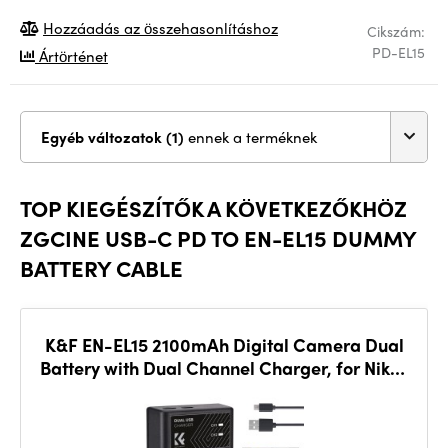
Hozzáadás az összehasonlításhoz
Cikszám:
PD-EL15
Ártörténet
Egyéb változatok (1)
ennek a terméknek
TOP KIEGÉSZÍTŐK A KÖVETKEZŐKHÖZ
ZGCINE USB-C PD TO EN-EL15 DUMMY
BATTERY CABLE
K&F EN-EL15 2100mAh Digital Camera Dual
Battery with Dual Channel Charger, for Nikon
Camera Charger