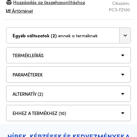
Hozzáadás az összehasonlításhoz
Cikszám:
PC3-FZ100
Ártörténet
Egyéb változatok (2)
ennek a terméknek
TERMÉKLEÍRÁS
PARAMÉTEREK
ALTERNATÍV (2)
EHHEZ A TERMÉKHEZ (10)
HÍREK, KÉPZÉSEK ÉS KEDVEZMÉNYEK A