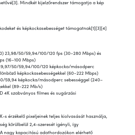
hetővé[3]. Mindkét kijelzőrendszer támogatja a kép
e kodeket és képkockasebességet támogatnak[1][3][4]
60) 23,98/50/59,94/100/120 fps (30–280 Mbps) és
fps (16–100 Mbps)
5/29,97/50/59,94/100/120 képkocka/másodperc
ülönböző képkockasebességekkel (60–222 Mbps)
7/50/59,94 képkocka/másodperc sebességgel (240–
gekkel (89–222 Mb/s)
UHD 4K szabványos filmes és sugárzási
-s érzékelő pixeljeinek teljes kiolvasását használja,
 körülbelül 2,4-szeresét igényli, így
]. A nagy kapacitású adathordozókon elérhető