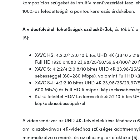
kompozíciós szögeket és intuitív menüvezérlést tesz le
100%-os lefedettségét a pontos keretezés érdekében.
A videofelvételi lehetőségek széleskörűek
, és többfél
[5]:
XAVC HS: 4:2:2/4:2:0 10 bites UHD 4K (3840 x 21
Full HD 1920 x 1080 23,98/25/50/59,94/100/120 
XAVC S: 4:2:2/4:2:0 8/10 bites UHD 4K 23,98/2
sebességgel (60–280 Mbps), valamint Full HD k
XAVC S-I: 4:2:2 10 bites UHD 4K 23,98/25/29,9
600 Mb/s) és Full HD filmipari képkockasebessé
Külső felvétel HDMI-n keresztül: 4:2:2 10 bites 
képkockasebességekkel
A videorendszer az UHD 4K-felvételek készítéséhez a 6K
ami a szabványos 4K-videóhoz szükséges adatmennyiség
minimalizálva a moiré- és az aliasing-artefaktokat[5