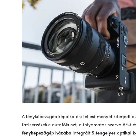
A fényképezőgép képalkotási teljesítményét kiterjedt a
fázisérzékelős autofókuszt, a folyamatos szervo AF-t é
fényképezőgép házába
integrált
5 tengelyes optikai k