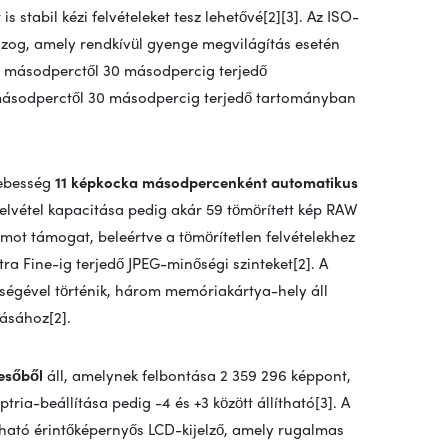
is stabil kézi felvételeket tesz lehetővé[2][3]. Az ISO-
ozog, amely rendkívül gyenge megvilágítás esetén
00 másodperctől 30 másodpercig terjedő
 másodperctől 30 másodpercig terjedő tartományban
sebesség
11 képkocka másodpercenként automatikus
felvétel kapacitása pedig akár 59 tömörített kép RAW
ot támogat, beleértve a tömörítetlen felvételekhez
ra Fine-ig terjedő JPEG-minőségi szinteket[2]. A
ítségével történik, három memóriakártya-hely áll
lásához[2].
esőből
áll, amelynek felbontása 2 359 296 képpont,
ptria-beállítása pedig -4 és +3 között állítható[3]. A
jtható érintőképernyős LCD-kijelző, amely rugalmas