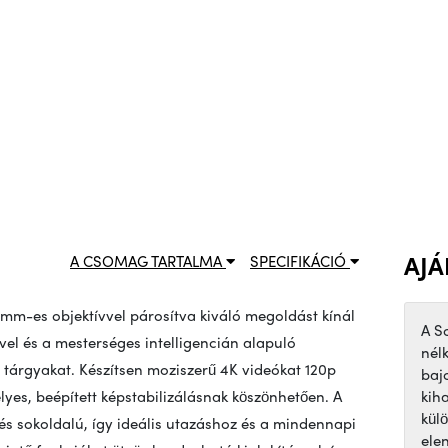
AJÁ
A CSOMAG TARTALMA
SPECIFIKÁCIÓ
m-es objektívvel párosítva kiváló megoldást kínál
A S
el és a mesterséges intelligencián alapuló
nél
 tárgyakat. Készítsen moziszerű 4K videókat 120p
baj
elyes, beépített képstabilizálásnak köszönhetően. A
kih
kül
 sokoldalú, így ideális utazáshoz és a mindennapi
ele