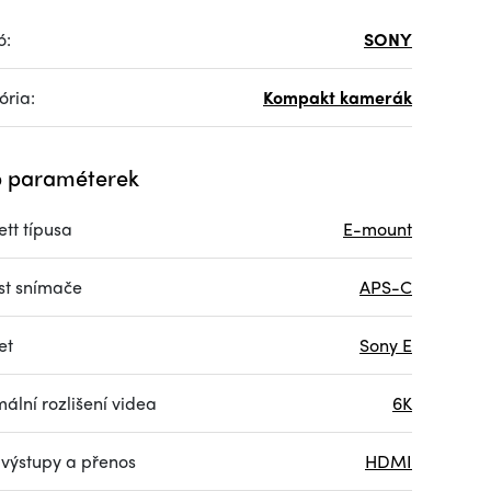
ó:
SONY
ória:
Kompakt kamerák
 paraméterek
tt típusa
E-mount
ost snímače
APS-C
et
Sony E
ální rozlišení videa
6K
 výstupy a přenos
HDMI