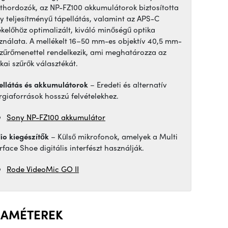
thordozók, az NP-FZ100 akkumulátorok biztosította
y teljesítményű tápellátás, valamint az APS-C
ékelőhöz optimalizált, kiváló minőségű optika
ználata. A mellékelt 16–50 mm-es objektív 40,5 mm-
szűrőmenettel rendelkezik, ami meghatározza az
kai szűrők választékát.
ellátás és akkumulátorok
– Eredeti és alternatív
rgiaforrások hosszú felvételekhez.
Sony NP-FZ100 akkumulátor
io kiegészítők
– Külső mikrofonok, amelyek a Multi
rface Shoe digitális interfészt használják.
Rode VideoMic GO II
RAMÉTEREK