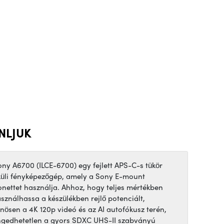
NLJUK
ony A6700 (ILCE-6700) egy fejlett APS-C-s tükör
küli fényképezőgép, amely a Sony E-mount
onettet használja. Ahhoz, hogy teljes mértékben
asználhassa a készülékben rejlő potenciált,
önösen a 4K 120p videó és az AI autofókusz terén,
ngedhetetlen a gyors SDXC UHS-II szabványú