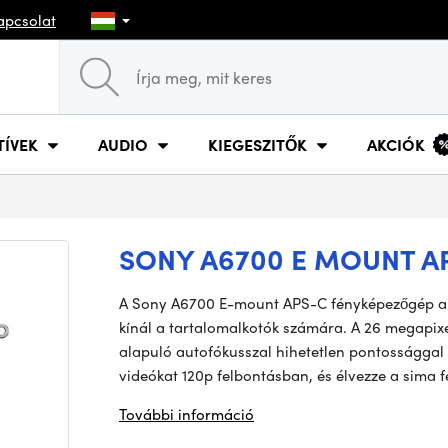
apcsolat
TÍVEK
AUDIO
KIEGESZITŐK
AKCIÓK
SONY A6700 E MOUNT AP
A Sony A6700 E-mount APS-C fényképezőgép a 1
kínál a tartalomalkotók számára. A 26 megapixe
alapuló autofókusszal hihetetlen pontossággal 
videókat 120p felbontásban, és élvezze a sima f
További információ