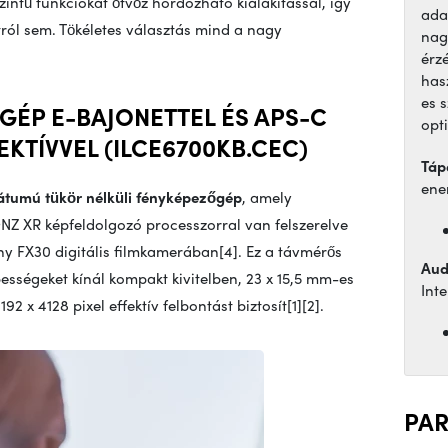
szintű funkciókat ötvöz hordozható kialakítással, így
ada
tról sem. Tökéletes választás mind a nagy
nag
érz
has
es 
GÉP E-BAJONETTEL ÉS APS-C
opti
KTÍVVEL (ILCE6700KB.CEC)
Táp
ene
átumú tükör nélküli fényképezőgép
, amely
NZ XR képfeldolgozó processzorral van felszerelve
ny FX30 digitális filmkamerában[4]. Ez a távmérős
Aud
épességeket kínál kompakt kivitelben, 23 x 15,5 mm-es
Inte
2 x 4128 pixel effektív felbontást biztosít[1][2].
PA