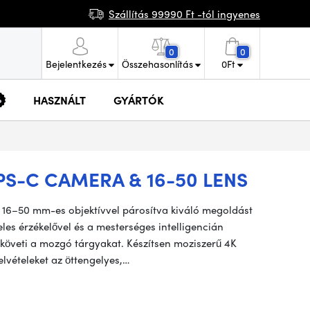
Szállítás 99990 Ft -tól ingyenes
0
0
Bejelentkezés
Összehasonlítás
0
Ft
HASZNÁLT
GYÁRTÓK
S-C CAMERA & 16-50 LENS
6–50 mm-es objektívvel párosítva kiváló megoldást
les érzékelővel és a mesterséges intelligencián
követi a mozgó tárgyakat. Készítsen moziszerű 4K
elvételeket az öttengelyes,…