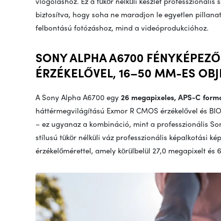
vlogoláshoz. Ez a tükör nélküli készlet professzionális 
biztosítva, hogy soha ne maradjon le egyetlen pillana
felbontású fotózáshoz, mind a videóprodukcióhoz.
SONY ALPHA A6700 FÉNYKÉPEZŐ
ÉRZÉKELŐVEL, 16–50 MM-ES OBJE
A Sony Alpha A6700 egy
26 megapixeles, APS-C form
háttérmegvilágítású Exmor R CMOS érzékelővel és BIO
– ez ugyanaz a kombináció, mint a professzionális So
stílusú tükör nélküli váz professzionális képalkotási k
érzékelőmérettel, amely körülbelül 27,0 megapixelt és 619