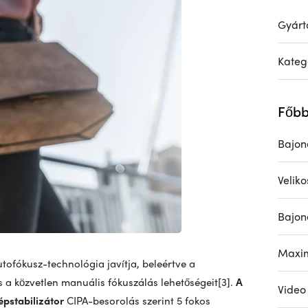
Gyárt
Kateg
Főbb
Bajone
Velik
Bajon
Maxim
utofókusz-technológia javítja, beleértve a
s a közvetlen manuális fókuszálás lehetőségeit[3].
A
Video
épstabilizátor
CIPA-besorolás szerint 5 fokos