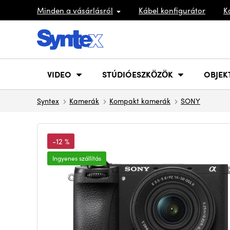
Minden a vásárlásról
Kábel konfigurátor
K
VIDEO
STÚDIÓESZKÖZÖK
OBJEK
Syntex
Kamerák
Kompakt kamerák
SONY
-12 %
Ingyenes szállítás