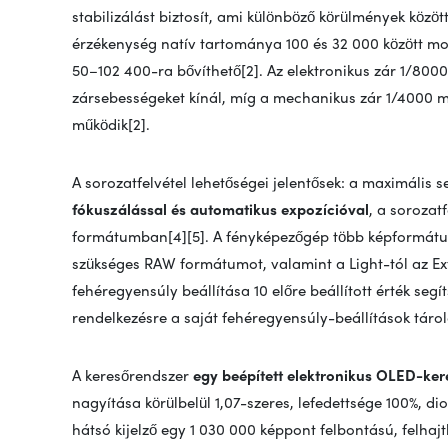
stabilizálást biztosít, ami különböző körülmények között 
érzékenység natív tartománya 100 és 32 000 között m
50–102 400-ra bővíthető[2]. Az elektronikus zár 1/80
zársebességeket kínál, míg a mechanikus zár 1/4000
működik[2].
A sorozatfelvétel lehetőségei jelentősek: a maximális 
fókuszálással és automatikus expozícióval
, a sorozat
formátumban[4][5]. A fényképezőgép több képformátum
szükséges RAW formátumot, valamint a Light-tól az Ext
fehéregyensúly beállítása 10 előre beállított érték seg
rendelkezésre a saját fehéregyensúly-beállítások táro
A keresőrendszer
egy beépített elektronikus OLED-ker
nagyítása körülbelül 1,07-szeres, lefedettsége 100%, dio
hátsó kijelző egy 1 030 000 képpont felbontású, felha