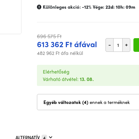
Különleges akció:
-12%
Vége:
22d: 10h: 09m
696 575 Ft
613 362 Ft áfával
-
+
482 962 Ft áfa nélkül
Elérhetőség
Várható átvétel:
13. 08.
Egyéb változatok (4)
ennek a terméknek
ALTERNATÍV
4