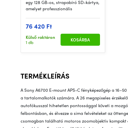
egy 128 GB-os, strapabíró SD-kártya,
amelyet professzionális
76 420 Ft
Külső raktáron
KOSÁRBA
1 db
TERMÉKLEÍRÁS
A Sony A6700 E-mount APS-C fényképezőgép a 16–50 m
a tartalomalkotók számára. A 26 megapixeles érzékelőv
autofókusszal hihetetlen pontossággal követi a mozgó
felbontásban, és élvezze a sima felvételeket az ötteng
csomagban található motoros zoomobjektív kompakt és