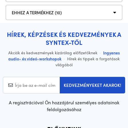
EHHEZ A TERMÉKHEZ (10)
HÍREK, KÉPZÉSEK ÉS KEDVEZMÉNYEK A
SYNTEX-TŐL
Akciók és kedvezmények kizárólag előfizetőknek
·
Ingyenes
audio- és videó-workshopok
·
Hírek és tippek a forgatások
világából
KEDVEZMÉNYEKET AKAROK!
A regisztrációval Ön hozzájárul személyes adatainak
feldolgozásához