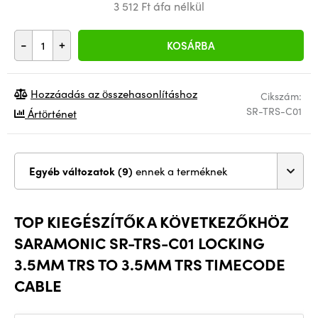
3 512 Ft áfa nélkül
-
+
KOSÁRBA
Hozzáadás az összehasonlításhoz
Cikszám:
SR-TRS-C01
Ártörténet
Egyéb változatok (9)
ennek a terméknek
TOP KIEGÉSZÍTŐK A KÖVETKEZŐKHÖZ
SARAMONIC SR-TRS-C01 LOCKING
3.5MM TRS TO 3.5MM TRS TIMECODE
CABLE