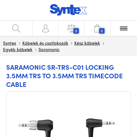
0
0
Syntex
Kábelek és csatlakozók
Kész kábelek
Egyéb kábelek
Saramonic
SARAMONIC SR-TRS-C01 LOCKING
3.5MM TRS TO 3.5MM TRS TIMECODE
CABLE