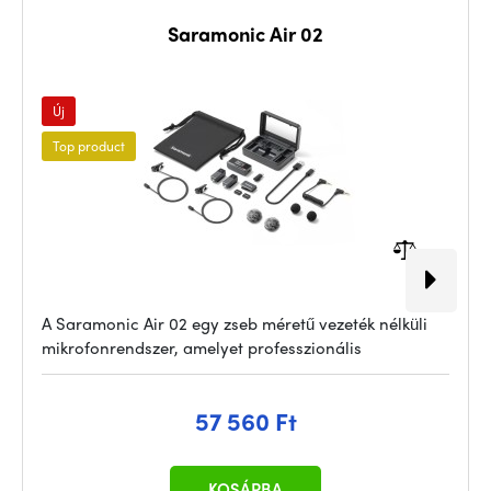
Saramonic Air 02
Új
Top product
A Saramonic Air 02 egy zseb méretű vezeték nélküli
mikrofonrendszer, amelyet professzionális
57 560 Ft
KOSÁRBA