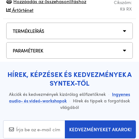
Hozzáadás az összehasonlításhoz
Cikszám:
K9 RX
Ártörténet
TERMÉKLEÍRÁS
PARAMÉTEREK
HÍREK, KÉPZÉSEK ÉS KEDVEZMÉNYEK A
SYNTEX-TŐL
Akciók és kedvezmények kizárólag előfizetőknek
·
Ingyenes
audio- és videó-workshopok
·
Hírek és tippek a forgatások
világából
KEDVEZMÉNYEKET AKAROK!