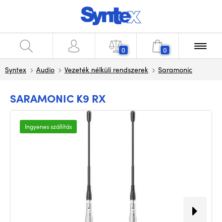
0
0
Syntex
Audio
Vezeték nélküli rendszerek
Saramonic
SARAMONIC K9 RX
Ingyenes szállítás