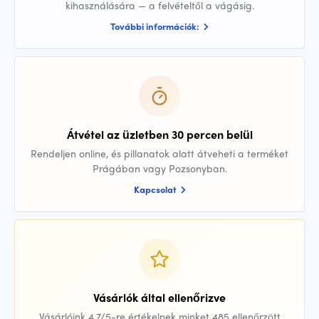
kihasználására — a felvételtől a vágásig.
További információk:
Átvétel az üzletben 30 percen belül
Rendeljen online, és pillanatok alatt átveheti a terméket
Prágában vagy Pozsonyban.
Kapcsolat
Vásárlók által ellenőrizve
Vásárlóink 4,7/5-re értékelnek minket 485 ellenőrzött