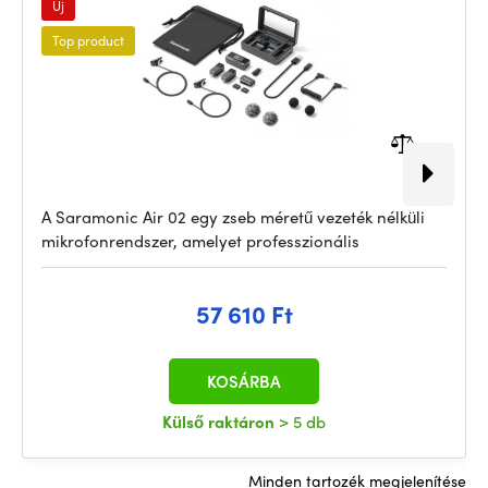
Új
Top product
A Saramonic Air 02 egy zseb méretű vezeték nélküli
mikrofonrendszer, amelyet professzionális
57 610 Ft
KOSÁRBA
Külső raktáron
> 5 db
Minden tartozék megjelenítése