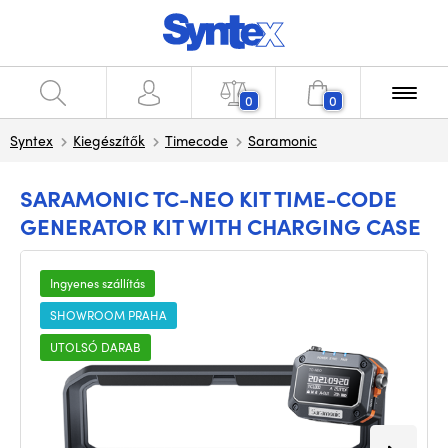
0
0
Syntex
Kiegészítők
Timecode
Saramonic
SARAMONIC TC-NEO KIT TIME-CODE
GENERATOR KIT WITH CHARGING CASE
Ingyenes szállítás
SHOWROOM PRAHA
UTOLSÓ DARAB