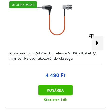
UTOLSÓ DARAB
A Saramonic SR-TRS-C06 reteszelő időkódkábel 3,5
mm-es TRS csatlakozóról derékszögű
4 490 Ft
KOSÁRBA
Készleten
1 db