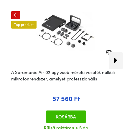
Új
Top product
A Saramonic Air 02 egy zseb méretű vezeték nélküli
mikrofonrendszer, amelyet professzionális
57 560 Ft
KOSÁRBA
Külső raktáron
> 5 db