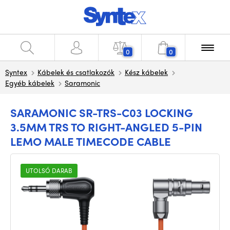
0
0
Syntex
Kábelek és csatlakozók
Kész kábelek
Egyéb kábelek
Saramonic
SARAMONIC SR-TRS-C03 LOCKING
3.5MM TRS TO RIGHT-ANGLED 5-PIN
LEMO MALE TIMECODE CABLE
UTOLSÓ DARAB