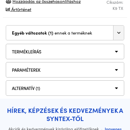
Hozzáadás az összehasonlításhoz
Cikszám:
K9 TX
Ártörténet
Egyéb változatok (1)
ennek a terméknek
TERMÉKLEÍRÁS
PARAMÉTEREK
ALTERNATÍV (1)
HÍREK, KÉPZÉSEK ÉS KEDVEZMÉNYEK A
SYNTEX-TŐL
Akciók és kedvezmények kizárólag előfizetőknek
·
Ingyenes