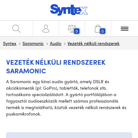
0
0
Syntex
Saramonic
Audio
Vezeték nélküli rendszerek
VEZETÉK NÉLKÜLI RENDSZEREK
SARAMONIC
A Saramonic egy kínai audio gyártó, amely DSLR és
akciókamerák (pl: GoPro), tabletták, telefonok stb.
tartozékaira specializálódott. A gyártó portfóliójában a
fogyasztói audioeszközök mellett számos professzionális
termék is megtalálható, köztük vezeték nélküli rendszerek és
puskamikrofonok.