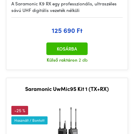
A Saramonic K9 RX egy professzionális, ultraszéles
sávú UHF digitális vezeték nélküli
125 690 Ft
KOSÁRBA
Külső raktáron
2 db
Saramonic UwMic9S Kit 1 (TX+RX)
-25 %
Használt / Bontott