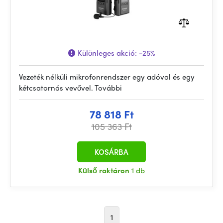
Különleges akció:
-25%
Vezeték nélküli mikrofonrendszer egy adóval és egy
kétcsatornás vevővel. További
78 818 Ft
105 363 Ft
KOSÁRBA
Külső raktáron
1 db
1