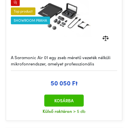
Új
Top product
SHOWROOM PRAHA
A Saramonic Air 01 egy zseb méretű vezeték nélküli
mikrofonrendszer, amelyet professzionális
50 050 Ft
KOSÁRBA
Külső raktáron
> 5 db