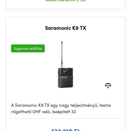
Saramonic K9 TX
Ingyenes szállítás
A Saramonic K9 TX egy nagy teljesítményű, testre
rögzíthető UHF adó, beépített 32
133 210 Ft