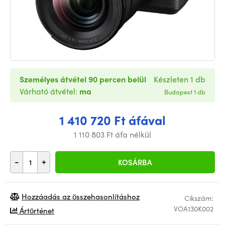
Személyes átvétel 90 percen belül
Készleten 1 db
Várható átvétel:
ma
Budapest 1 db
1 410 720 Ft áfával
1 110 803 Ft áfa nélkül
-
+
KOSÁRBA
Hozzáadás az összehasonlításhoz
Cikszám:
VOA130K002
Ártörténet