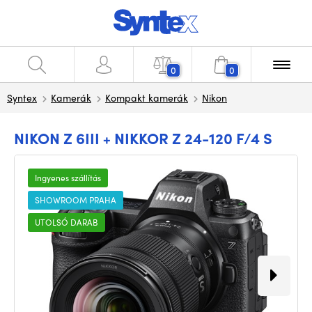
0
0
Syntex
Kamerák
Kompakt kamerák
Nikon
NIKON Z 6III + NIKKOR Z 24-120 F/4 S
Ingyenes szállítás
SHOWROOM PRAHA
UTOLSÓ DARAB