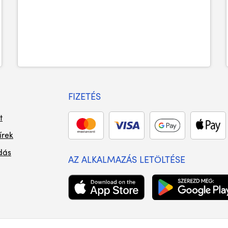
FIZETÉS
t
írek
dás
AZ ALKALMAZÁS LETÖLTÉSE