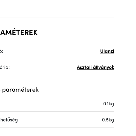
RAMÉTEREK
ó:
Ulanzi
ória:
Asztali állványok
 paraméterek
0.1kg
lhetőség
0.5kg