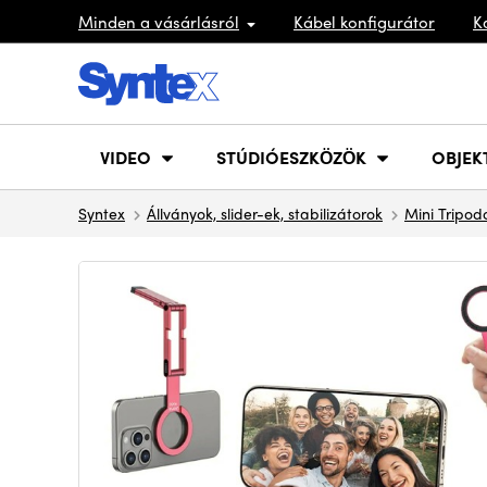
Minden a vásárlásról
Kábel konfigurátor
K
VIDEO
STÚDIÓESZKÖZÖK
OBJEK
Syntex
Állványok, slider-ek, stabilizátorok
Mini Tripod