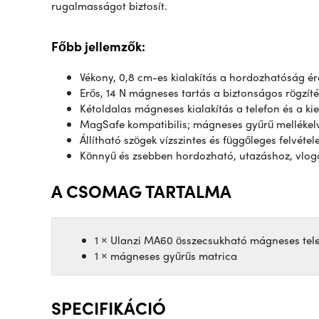
rugalmasságot biztosít.
Főbb jellemzők:
Vékony, 0,8 cm-es kialakítás a hordozhatóság é
Erős, 14 N mágneses tartás a biztonságos rögzít
Kétoldalas mágneses kialakítás a telefon és a ki
MagSafe kompatibilis; mágneses gyűrű melléke
Állítható szögek vízszintes és függőleges felvétel
Könnyű és zsebben hordozható, utazáshoz, vlog
A CSOMAG TARTALMA
1 × Ulanzi MA60 összecsukható mágneses tele
1 × mágneses gyűrűs matrica
SPECIFIKÁCIÓ