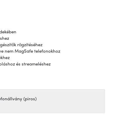
rdekében
éshez
egészítők rögzítéséhez
lve nem MagSafe telefonokhoz
ekhez
oláshoz és streameléshez
fonállvány (piros)