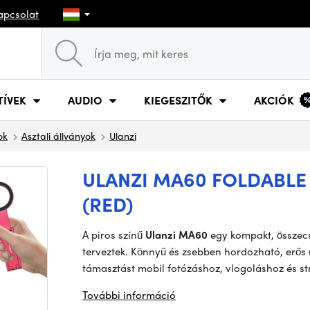
apcsolat
TÍVEK
AUDIO
KIEGESZITŐK
AKCIÓK
ok
Asztali állványok
Ulanzi
ULANZI MA60 FOLDABLE
(RED)
A piros színű
Ulanzi MA60
egy kompakt, összec
terveztek. Könnyű és zsebben hordozható, erős
támasztást mobil fotózáshoz, vlogoláshoz és s
További információ