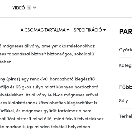
VIDEÓ
1
PA
A CSOMAG TARTALMA
SPECIFIKÁCIÓ
 mágneses állvány, amelyet okostelefonokhoz
Gyárt
es tapadással biztosít biztonságos, sokoldalú
éshez.
Kateg
ny (piros)
egy rendkívül hordozható kiegészítő
Főbb
ofilja és 65 g-os súlya miatt könnyen hordozható
elvételekhez. Az állvány 14 N-os mágneses erővel
Súly
ses kialakításának köszönhetően kiegészítőket is
közökkel, és mágneses gyűrűt tartalmaz a nem
Terhe
lítást biztosít mind álló, mind fekvő felvételekhez.
alkalmazkodik, így minden felvételi helyzetben