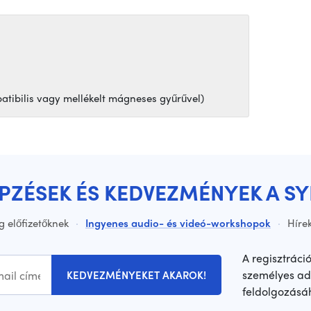
atibilis vagy mellékelt mágneses gyűrűvel)
ÉPZÉSEK ÉS KEDVEZMÉNYEK A S
g előfizetőknek
·
Ingyenes audio- és videó-workshopok
·
Hírek
A regisztráci
személyes ad
KEDVEZMÉNYEKET AKAROK!
feldolgozásá