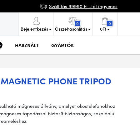
Szállítás 99990 Ft -tól ingyenes
0
0
Bejelentkezés
Összehasonlítás
0
Ft
HASZNÁLT
GYÁRTÓK
 MAGNETIC PHONE TRIPOD
sukható mágneses állvány, amelyet okostelefonokhoz
 mágneses tapadással biztosít biztonságos, sokoldalú
treameléshez.