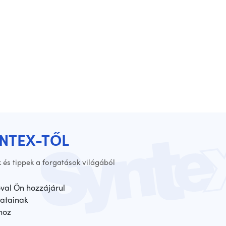
YNTEX-TŐL
 és tippek a forgatások világából
óval Ön hozzájárul
atainak
hoz