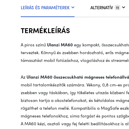
LEÍRÁS ÉS PARAMÉTEREK
ALTERNATÍV
11
TERMÉKLEÍRÁS
A piros színű
Ulanzi MA60
egy kompakt, összecsukható
terveztek. Könnyű és zsebben hordozható, erős mágnes
támasztást mobil fotózáshoz, vlogoláshoz és streamel
Az
Ulanzi MA60 összecsukható mágneses telefonállvá
mobil tartalomkészítők számára. Vékony, 0,8 cm-es pr
zsebben vagy táskában, így tökéletes utazás közbeni f
biztosan tartja a okostelefonokat, és kétoldalas mágne
rögzíthet a telefon mellé. Kompatibilis a MagSafe esz
mágneses telefonokhoz, sima forgást és pontos szögbeál
A MA60 kézi, asztali vagy fej feletti beállításokhoz is 