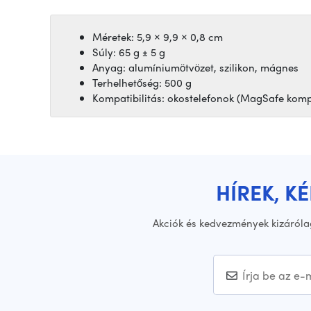
Méretek: 5,9 × 9,9 × 0,8 cm
Súly: 65 g ± 5 g
Anyag: alumíniumötvözet, szilikon, mágnes
Terhelhetőség: 500 g
Kompatibilitás: okostelefonok (MagSafe komp
HÍREK, K
Akciók és kedvezmények kizáróla