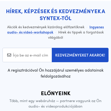
HÍREK, KÉPZÉSEK ÉS KEDVEZMÉNYEK A
SYNTEX-TŐL
Akciók és kedvezmények kizárólag előfizetőknek
·
Ingyenes
audio- és videó-workshopok
·
Hírek és tippek a forgatások
világából
KEDVEZMÉNYEKET AKAROK!
A regisztrációval Ön hozzájárul személyes adatainak
feldolgozásához
ELŐNYEINK
Több, mint egy webáruház — partnere vagyunk az Ön
audio- és videoprodukciójában