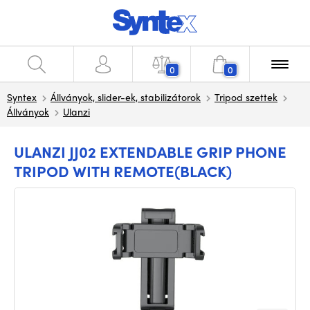
0
0
Syntex
Állványok, slider-ek, stabilizátorok
Tripod szettek
Állványok
Ulanzi
ULANZI JJ02 EXTENDABLE GRIP PHONE
TRIPOD WITH REMOTE(BLACK)