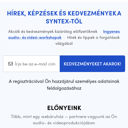
HÍREK, KÉPZÉSEK ÉS KEDVEZMÉNYEK A
SYNTEX-TŐL
Akciók és kedvezmények kizárólag előfizetőknek
·
Ingyenes
audio- és videó-workshopok
·
Hírek és tippek a forgatások
világából
KEDVEZMÉNYEKET AKAROK!
A regisztrációval Ön hozzájárul személyes adatainak
feldolgozásához
ELŐNYEINK
Több, mint egy webáruház — partnere vagyunk az Ön
audio- és videoprodukciójában