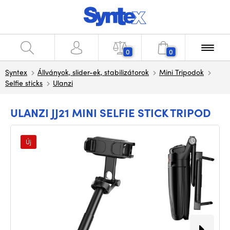
0
0
Syntex
Állványok, slider-ek, stabilizátorok
Mini Tripodok
Selfie sticks
Ulanzi
ULANZI JJ21 MINI SELFIE STICK TRIPOD
Új