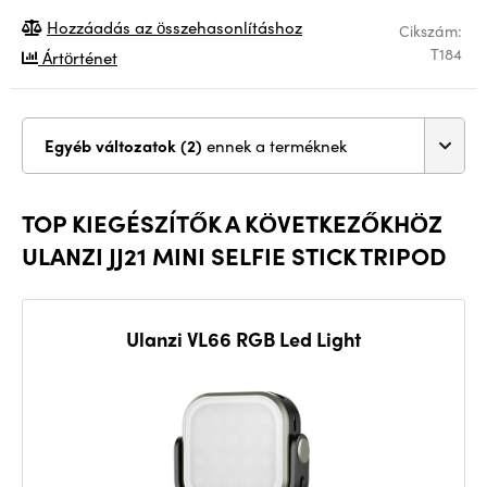
Hozzáadás az összehasonlításhoz
Cikszám:
T184
Ártörténet
Egyéb változatok (2)
ennek a terméknek
TOP KIEGÉSZÍTŐK A KÖVETKEZŐKHÖZ
ULANZI JJ21 MINI SELFIE STICK TRIPOD
Ulanzi VL66 RGB Led Light