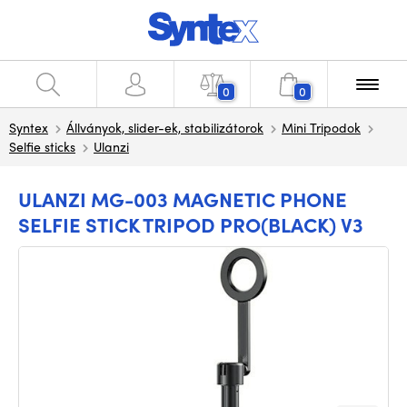
0
0
Syntex
Állványok, slider-ek, stabilizátorok
Mini Tripodok
Selfie sticks
Ulanzi
ULANZI MG-003 MAGNETIC PHONE
SELFIE STICK TRIPOD PRO(BLACK) V3