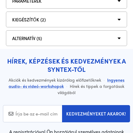
PARAMÉTEREK
KIEGÉSZÍTŐK (2)
ALTERNATÍV (5)
HÍREK, KÉPZÉSEK ÉS KEDVEZMÉNYEK A
SYNTEX-TŐL
Akciók és kedvezmények kizárólag előfizetőknek
·
Ingyenes
audio- és videó-workshopok
·
Hírek és tippek a forgatások
világából
KEDVEZMÉNYEKET AKAROK!
A regisztrációval Ön hozzájárul személyes adatainak