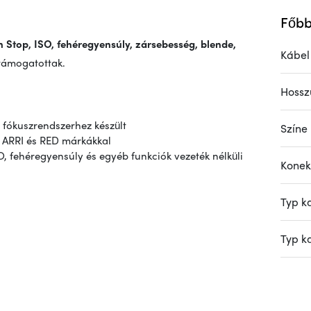
Főbb
 Stop, ISO, fehéregyensúly, zársebesség, blende,
Kábel 
támogatottak.
Hossz
ő fókuszrendszerhez készült
Színe
 ARRI és RED márkákkal
O, fehéregyensúly és egyéb funkciók vezeték nélküli
Konek
Typ k
Typ k