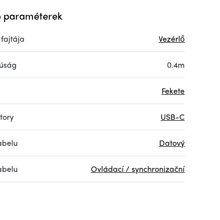
 paraméterek
fajtája
Vezérlő
úság
0.4m
Fekete
tory
USB-C
abelu
Datový
abelu
Ovládací / synchronizační