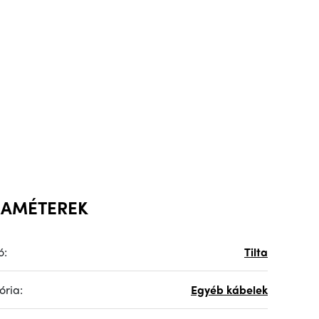
RAMÉTEREK
ó:
Tilta
ória:
Egyéb kábelek