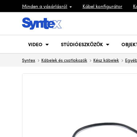
Minden a vásárlásról
Kábel konfigurátor
K
VIDEO
STÚDIÓESZKÖZÖK
OBJEK
Syntex
Kábelek és csatlakozók
Kész kábelek
Egyéb