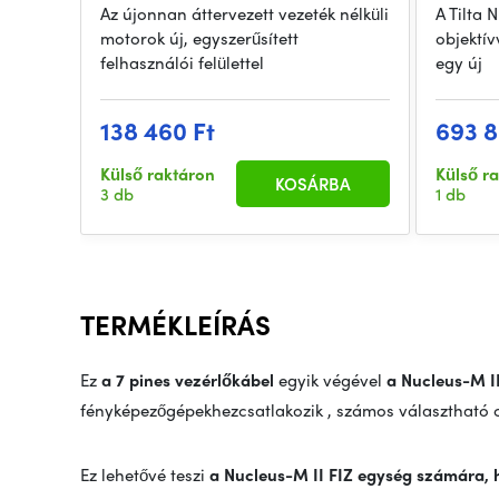
Az újonnan áttervezett vezeték nélküli
A Tilta 
motorok új, egyszerűsített
objektív
felhasználói felülettel
egy új
138 460 Ft
693 8
Külső raktáron
Külső r
KOSÁRBA
3 db
1 db
TERMÉKLEÍRÁS
Ez
a 7 pines vezérlőkábel
egyik végével
a Nucleus-M I
fényképezőgépekhez
csatlakozik
,
számos választható cs
Ez lehetővé teszi
a Nucleus-M II FIZ egység számára, h