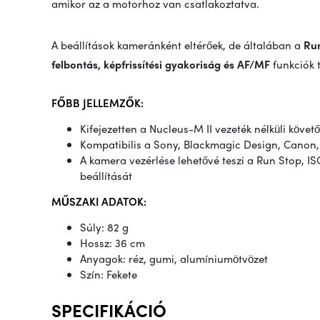
amikor az a motorhoz van csatlakoztatva.
A beállítások kameránként eltérőek, de általában a
Run
felbontás, képfrissítési gyakoriság és AF/MF
funkciók 
FŐBB JELLEMZŐK:
Kifejezetten a Nucleus-M II vezeték nélküli követ
Kompatibilis a Sony, Blackmagic Design, Canon,
A kamera vezérlése lehetővé teszi a Run Stop, IS
beállítását
MŰSZAKI ADATOK:
Súly: 82 g
Hossz: 36 cm
Anyagok: réz, gumi, alumíniumötvözet
Szín: Fekete
SPECIFIKÁCIÓ