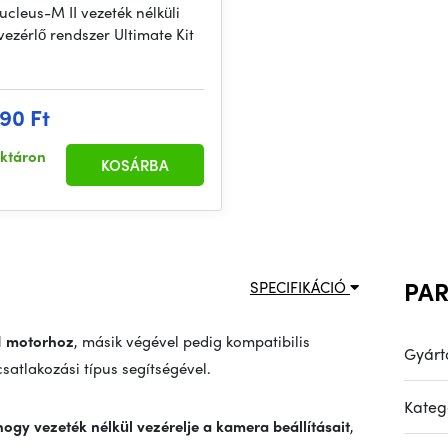
Nucleus-M II vezeték nélküli
vezérlő rendszer Ultimate Kit
90 Ft
aktáron
KOSÁRBA
PA
SPECIFIKÁCIÓ
I motorhoz
, másik végével pedig kompatibilis
Gyárt
atlakozási típus segítségével.
Kateg
ogy vezeték nélkül vezérelje a kamera beállításait
,