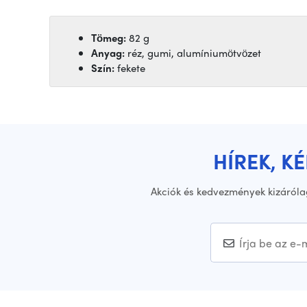
Tömeg:
82 g
Anyag:
réz, gumi, alumíniumötvözet
Szín:
fekete
HÍREK, K
Akciók és kedvezmények kizáróla