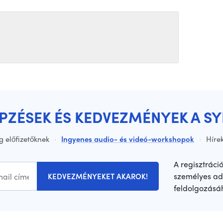
ÉPZÉSEK ÉS KEDVEZMÉNYEK A S
g előfizetőknek
·
Ingyenes audio- és videó-workshopok
·
Hírek
A regisztráci
személyes ad
KEDVEZMÉNYEKET AKAROK!
feldolgozásá