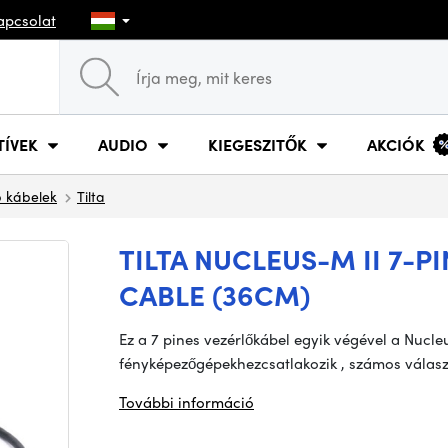
apcsolat
TÍVEK
AUDIO
KIEGESZITŐK
AKCIÓK
 kábelek
Tilta
TILTA NUCLEUS-M II 7-
CABLE (36CM)
Ez a 7 pines vezérlőkábel egyik végével a Nucl
fényképezőgépekhezcsatlakozik , számos válas
További információ