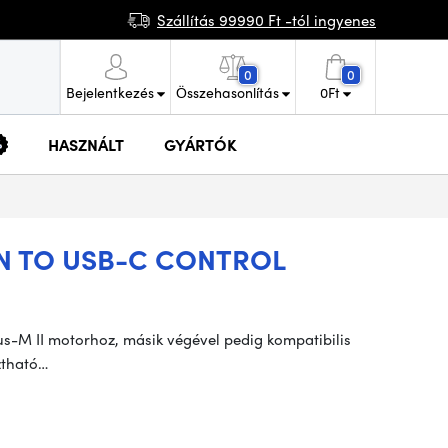
Szállítás 99990 Ft -tól ingyenes
0
0
Bejelentkezés
Összehasonlítás
0
Ft
HASZNÁLT
GYÁRTÓK
PIN TO USB-C CONTROL
eus-M II motorhoz, másik végével pedig kompatibilis
ztható…