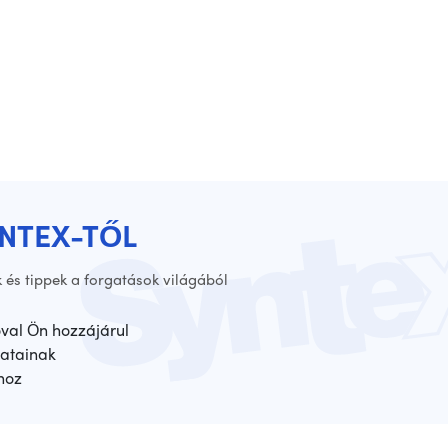
YNTEX-TŐL
 és tippek a forgatások világából
óval Ön hozzájárul
atainak
hoz