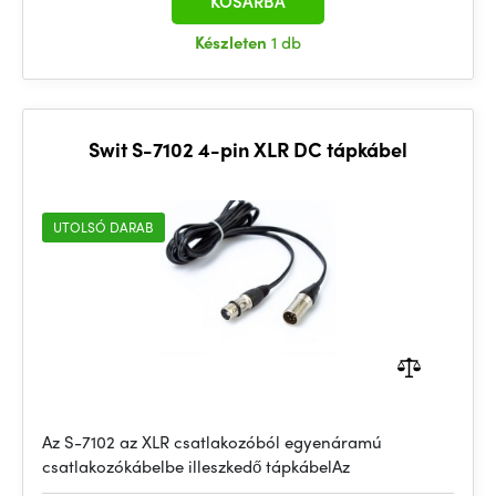
KOSÁRBA
Készleten
1 db
Swit S-7102 4-pin XLR DC tápkábel
UTOLSÓ DARAB
Az S-7102 az XLR csatlakozóból egyenáramú
csatlakozókábelbe illeszkedő tápkábelAz