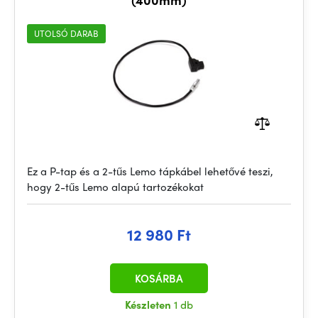
UTOLSÓ DARAB
Ez a P-tap és a 2-tűs Lemo tápkábel lehetővé teszi,
hogy 2-tűs Lemo alapú tartozékokat
12 980 Ft
KOSÁRBA
Készleten
1 db