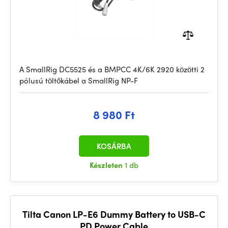
A SmallRig DC5525 és a BMPCC 4K/6K 2920 közötti 2
pólusú töltőkábel a SmallRig NP-F
8 980 Ft
KOSÁRBA
Készleten
1 db
Tilta Canon LP-E6 Dummy Battery to USB-C
PD Power Cable