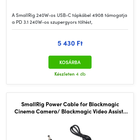
A SmallRig 240W-os USB-C tápkábel 4908 támogatja
a PD 3.1 240W-os szupergyors töltést,
5 430 Ft
KOSÁRBA
Készleten
4 db
SmallRig Power Cable for Blackmagic
Cinema Camera/ Blackmagic Video Assist/
Shogun Monitor 1819