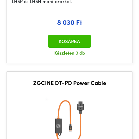
LH5P és LH5H monitorokkal.
8 030 Ft
KOSÁRBA
Készleten
3 db
ZGCINE DT-PD Power Cable