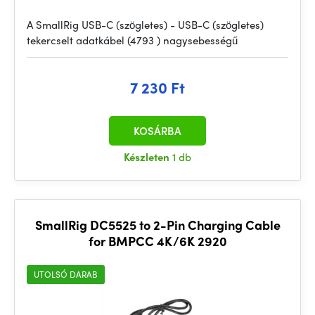
A SmallRig USB-C (szögletes) - USB-C (szögletes)
tekercselt adatkábel (4793 ) nagysebességű
7 230 Ft
KOSÁRBA
Készleten
1 db
SmallRig DC5525 to 2-Pin Charging Cable
for BMPCC 4K/6K 2920
UTOLSÓ DARAB