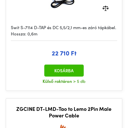
Swit S-7114 D-TAP és DC 5,5/2,1 mm-es záró tápkábel.
Hossza: 0,6m
22 710 Ft
KOSÁRBA
Külső raktáron
> 5 db
ZGCINE DT-LMD-Tao to Lemo 2Pin Male
Power Cable