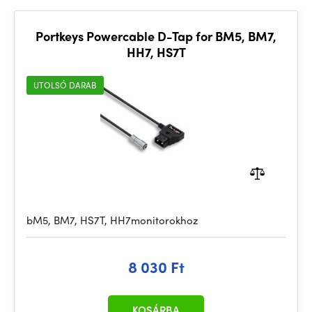
Portkeys Powercable D-Tap for BM5, BM7,
HH7, HS7T
UTOLSÓ DARAB
bM5, BM7, HS7T, HH7monitorokhoz
8 030 Ft
KOSÁRBA